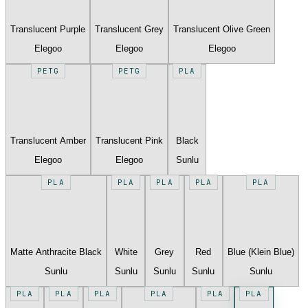
Translucent Purple
Translucent Grey
Translucent Olive Green
Elegoo
Elegoo
Elegoo
PETG
PETG
PLA
Translucent Amber
Translucent Pink
Black
Elegoo
Elegoo
Sunlu
PLA
PLA
PLA
PLA
PLA
Matte Anthracite Black
White
Grey
Red
Blue (Klein Blue)
Sunlu
Sunlu
Sunlu
Sunlu
Sunlu
PLA
PLA
PLA
PLA
PLA
PLA