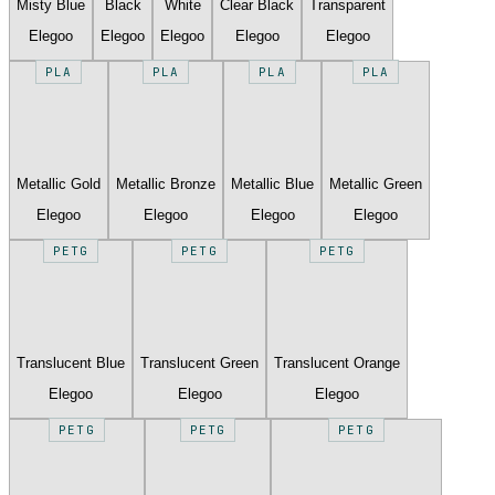
Misty Blue
Black
White
Clear Black
Transparent
Elegoo
Elegoo
Elegoo
Elegoo
Elegoo
PLA
PLA
PLA
PLA
Metallic Gold
Metallic Bronze
Metallic Blue
Metallic Green
Elegoo
Elegoo
Elegoo
Elegoo
PETG
PETG
PETG
Translucent Blue
Translucent Green
Translucent Orange
Elegoo
Elegoo
Elegoo
PETG
PETG
PETG