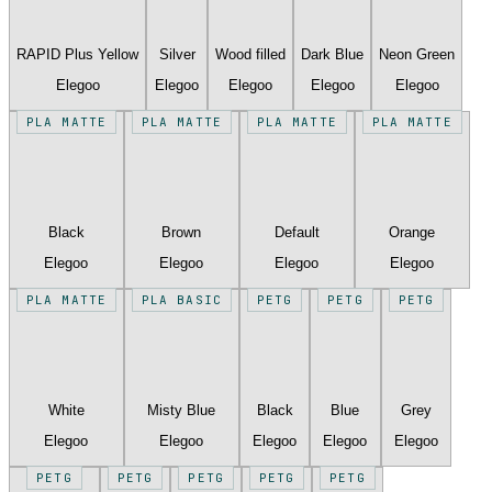
RAPID Plus Yellow
Silver
Wood filled
Dark Blue
Neon Green
Elegoo
Elegoo
Elegoo
Elegoo
Elegoo
PLA MATTE
PLA MATTE
PLA MATTE
PLA MATTE
Black
Brown
Default
Orange
Elegoo
Elegoo
Elegoo
Elegoo
PLA MATTE
PLA BASIC
PETG
PETG
PETG
White
Misty Blue
Black
Blue
Grey
Elegoo
Elegoo
Elegoo
Elegoo
Elegoo
PETG
PETG
PETG
PETG
PETG