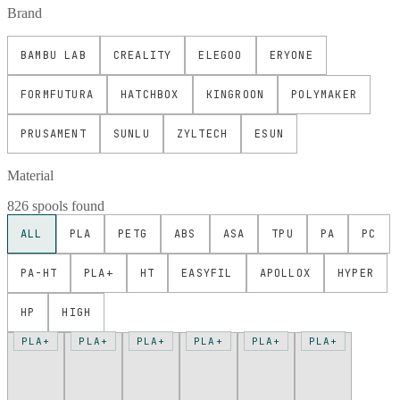
Brand
BAMBU LAB
CREALITY
ELEGOO
ERYONE
FORMFUTURA
HATCHBOX
KINGROON
POLYMAKER
PRUSAMENT
SUNLU
ZYLTECH
ESUN
Material
826 spools found
ALL
PLA
PETG
ABS
ASA
TPU
PA
PC
PA-HT
PLA+
HT
EASYFIL
APOLLOX
HYPER
HP
HIGH
PLA+
PLA+
PLA+
PLA+
PLA+
PLA+