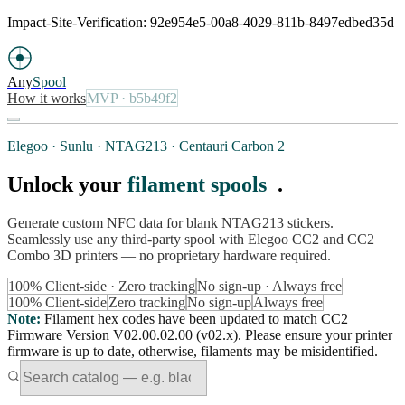
Impact-Site-Verification: 92e954e5-00a8-4029-811b-8497edbed35d
Any
Spool
How it works
MVP
· b5b49f2
Elegoo · Sunlu · NTAG213 · Centauri Carbon 2
Unlock your
filament spools
.
Generate custom NFC data for blank NTAG213 stickers.
Seamlessly use any third-party spool with Elegoo CC2 and CC2
Combo 3D printers — no proprietary hardware required.
100% Client-side · Zero tracking
No sign-up · Always free
100% Client-side
Zero tracking
No sign-up
Always free
Note
:
Filament hex codes have been updated to match CC2
Firmware Version V02.00.02.00 (v02.x). Please ensure your printer
firmware is up to date, otherwise, filaments may be misidentified.