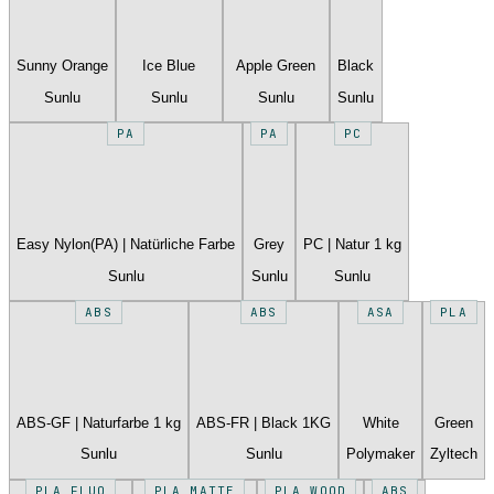
Sunny Orange
Ice Blue
Apple Green
Black
Sunlu
Sunlu
Sunlu
Sunlu
PA
PA
PC
Easy Nylon(PA) | Natürliche Farbe
Grey
PC | Natur 1 kg
Sunlu
Sunlu
Sunlu
ABS
ABS
ASA
PLA
ABS-GF | Naturfarbe 1 kg
ABS-FR | Black 1KG
White
Green
Sunlu
Sunlu
Polymaker
Zyltech
PLA FLUO
PLA MATTE
PLA WOOD
ABS