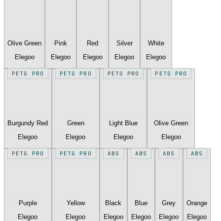
Olive Green
Pink
Red
Silver
White
Elegoo
Elegoo
Elegoo
Elegoo
Elegoo
PETG PRO
PETG PRO
PETG PRO
PETG PRO
Burgundy Red
Green
Light Blue
Olive Green
Elegoo
Elegoo
Elegoo
Elegoo
PETG PRO
PETG PRO
ABS
ABS
ABS
ABS
Purple
Yellow
Black
Blue
Grey
Orange
Elegoo
Elegoo
Elegoo
Elegoo
Elegoo
Elegoo