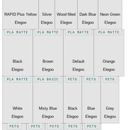
RAPID Plus Yellow
Silver
Wood filled
Dark Blue
Neon Green
Elegoo
Elegoo
Elegoo
Elegoo
Elegoo
PLA MATTE
PLA MATTE
PLA MATTE
PLA MATTE
Black
Brown
Default
Orange
Elegoo
Elegoo
Elegoo
Elegoo
PLA MATTE
PLA BASIC
PETG
PETG
PETG
White
Misty Blue
Black
Blue
Grey
Elegoo
Elegoo
Elegoo
Elegoo
Elegoo
PETG
PETG
PETG
PETG
PETG