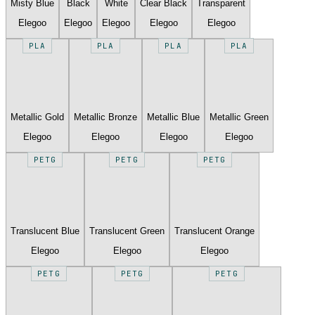
Misty Blue
Black
White
Clear Black
Transparent
Elegoo
Elegoo
Elegoo
Elegoo
Elegoo
PLA
PLA
PLA
PLA
Metallic Gold
Metallic Bronze
Metallic Blue
Metallic Green
Elegoo
Elegoo
Elegoo
Elegoo
PETG
PETG
PETG
Translucent Blue
Translucent Green
Translucent Orange
Elegoo
Elegoo
Elegoo
PETG
PETG
PETG