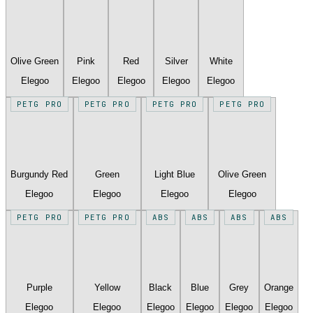
Olive Green
Pink
Red
Silver
White
Elegoo
Elegoo
Elegoo
Elegoo
Elegoo
PETG PRO
PETG PRO
PETG PRO
PETG PRO
Burgundy Red
Green
Light Blue
Olive Green
Elegoo
Elegoo
Elegoo
Elegoo
PETG PRO
PETG PRO
ABS
ABS
ABS
ABS
Purple
Yellow
Black
Blue
Grey
Orange
Elegoo
Elegoo
Elegoo
Elegoo
Elegoo
Elegoo