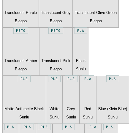
Translucent Purple
Translucent Grey
Translucent Olive Green
Elegoo
Elegoo
Elegoo
PETG
PETG
PLA
Translucent Amber
Translucent Pink
Black
Elegoo
Elegoo
Sunlu
PLA
PLA
PLA
PLA
PLA
Matte Anthracite Black
White
Grey
Red
Blue (Klein Blue)
Sunlu
Sunlu
Sunlu
Sunlu
Sunlu
PLA
PLA
PLA
PLA
PLA
PLA