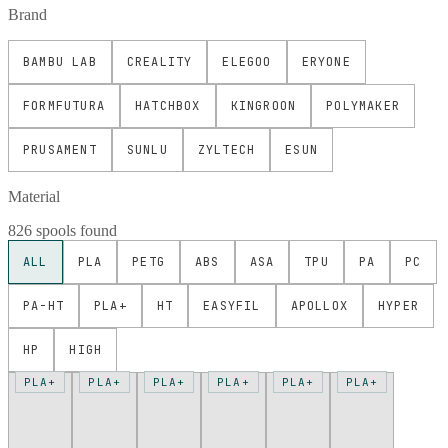
Brand
BAMBU LAB
CREALITY
ELEGOO
ERYONE
FORMFUTURA
HATCHBOX
KINGROON
POLYMAKER
PRUSAMENT
SUNLU
ZYLTECH
ESUN
Material
826 spools found
ALL
PLA
PETG
ABS
ASA
TPU
PA
PC
PA-HT
PLA+
HT
EASYFIL
APOLLOX
HYPER
HP
HIGH
PLA+
PLA+
PLA+
PLA+
PLA+
PLA+