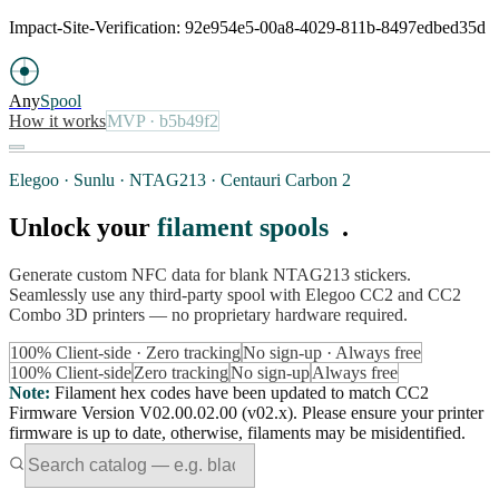
Impact-Site-Verification: 92e954e5-00a8-4029-811b-8497edbed35d
Any
Spool
How it works
MVP
· b5b49f2
Elegoo · Sunlu · NTAG213 · Centauri Carbon 2
Unlock your
filament spools
.
Generate custom NFC data for blank NTAG213 stickers.
Seamlessly use any third-party spool with Elegoo CC2 and CC2
Combo 3D printers — no proprietary hardware required.
100% Client-side · Zero tracking
No sign-up · Always free
100% Client-side
Zero tracking
No sign-up
Always free
Note
:
Filament hex codes have been updated to match CC2
Firmware Version V02.00.02.00 (v02.x). Please ensure your printer
firmware is up to date, otherwise, filaments may be misidentified.