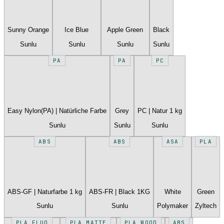
Sunny Orange
Ice Blue
Apple Green
Black
Sunlu
Sunlu
Sunlu
Sunlu
PA
PA
PC
Easy Nylon(PA) | Natürliche Farbe
Grey
PC | Natur 1 kg
Sunlu
Sunlu
Sunlu
ABS
ABS
ASA
PLA
ABS-GF | Naturfarbe 1 kg
ABS-FR | Black 1KG
White
Green
Sunlu
Sunlu
Polymaker
Zyltech
PLA FLUO
PLA MATTE
PLA WOOD
ABS