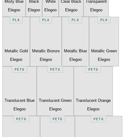
Misty Blue
Black
White
Clear Black
Transparent
Elegoo
Elegoo
Elegoo
Elegoo
Elegoo
PLA
PLA
PLA
PLA
Metallic Gold
Metallic Bronze
Metallic Blue
Metallic Green
Elegoo
Elegoo
Elegoo
Elegoo
PETG
PETG
PETG
Translucent Blue
Translucent Green
Translucent Orange
Elegoo
Elegoo
Elegoo
PETG
PETG
PETG