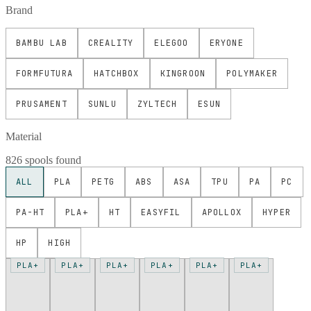
Brand
BAMBU LAB
CREALITY
ELEGOO
ERYONE
FORMFUTURA
HATCHBOX
KINGROON
POLYMAKER
PRUSAMENT
SUNLU
ZYLTECH
ESUN
Material
826 spools found
ALL
PLA
PETG
ABS
ASA
TPU
PA
PC
PA-HT
PLA+
HT
EASYFIL
APOLLOX
HYPER
HP
HIGH
PLA+
PLA+
PLA+
PLA+
PLA+
PLA+