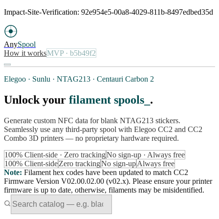
Impact-Site-Verification: 92e954e5-00a8-4029-811b-8497edbed35d
Any
Spool
How it works
MVP
· b5b49f2
Elegoo · Sunlu · NTAG213 · Centauri Carbon 2
Unlock your
filament spools
.
Generate custom NFC data for blank NTAG213 stickers.
Seamlessly use any third-party spool with Elegoo CC2 and CC2
Combo 3D printers — no proprietary hardware required.
100% Client-side · Zero tracking
No sign-up · Always free
100% Client-side
Zero tracking
No sign-up
Always free
Note
:
Filament hex codes have been updated to match CC2
Firmware Version V02.00.02.00 (v02.x). Please ensure your printer
firmware is up to date, otherwise, filaments may be misidentified.