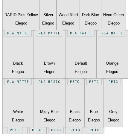
RAPID Plus Yellow
Silver
Wood filled
Dark Blue
Neon Green
Elegoo
Elegoo
Elegoo
Elegoo
Elegoo
PLA MATTE
PLA MATTE
PLA MATTE
PLA MATTE
Black
Brown
Default
Orange
Elegoo
Elegoo
Elegoo
Elegoo
PLA MATTE
PLA BASIC
PETG
PETG
PETG
White
Misty Blue
Black
Blue
Grey
Elegoo
Elegoo
Elegoo
Elegoo
Elegoo
PETG
PETG
PETG
PETG
PETG