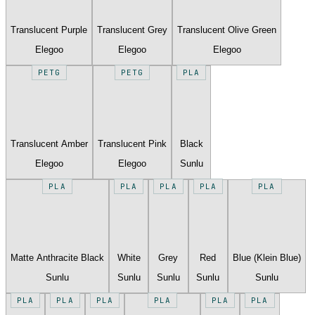
Translucent Purple
Translucent Grey
Translucent Olive Green
Elegoo
Elegoo
Elegoo
PETG
PETG
PLA
Translucent Amber
Translucent Pink
Black
Elegoo
Elegoo
Sunlu
PLA
PLA
PLA
PLA
PLA
Matte Anthracite Black
White
Grey
Red
Blue (Klein Blue)
Sunlu
Sunlu
Sunlu
Sunlu
Sunlu
PLA
PLA
PLA
PLA
PLA
PLA