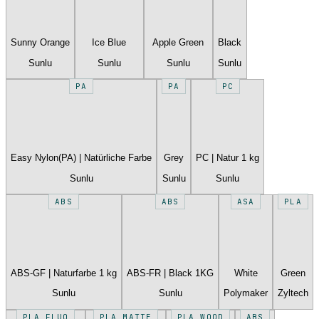
Sunny Orange
Ice Blue
Apple Green
Black
Sunlu
Sunlu
Sunlu
Sunlu
PA
PA
PC
Easy Nylon(PA) | Natürliche Farbe
Grey
PC | Natur 1 kg
Sunlu
Sunlu
Sunlu
ABS
ABS
ASA
PLA
ABS-GF | Naturfarbe 1 kg
ABS-FR | Black 1KG
White
Green
Sunlu
Sunlu
Polymaker
Zyltech
PLA FLUO
PLA MATTE
PLA WOOD
ABS