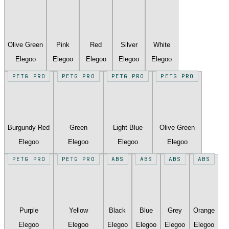
Olive Green
Pink
Red
Silver
White
Elegoo
Elegoo
Elegoo
Elegoo
Elegoo
PETG PRO
PETG PRO
PETG PRO
PETG PRO
Burgundy Red
Green
Light Blue
Olive Green
Elegoo
Elegoo
Elegoo
Elegoo
PETG PRO
PETG PRO
ABS
ABS
ABS
ABS
Purple
Yellow
Black
Blue
Grey
Orange
Elegoo
Elegoo
Elegoo
Elegoo
Elegoo
Elegoo