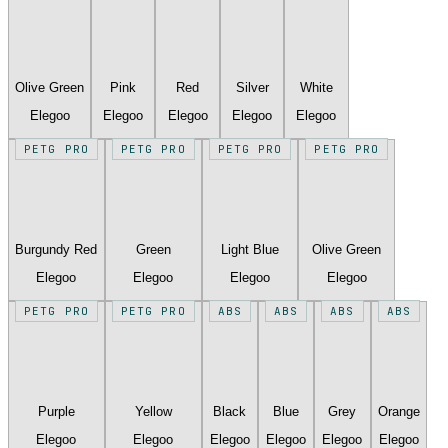
Olive Green
Pink
Red
Silver
White
Elegoo
Elegoo
Elegoo
Elegoo
Elegoo
PETG PRO
PETG PRO
PETG PRO
PETG PRO
Burgundy Red
Green
Light Blue
Olive Green
Elegoo
Elegoo
Elegoo
Elegoo
PETG PRO
PETG PRO
ABS
ABS
ABS
ABS
Purple
Yellow
Black
Blue
Grey
Orange
Elegoo
Elegoo
Elegoo
Elegoo
Elegoo
Elegoo