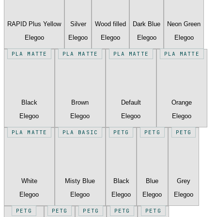
RAPID Plus Yellow
Silver
Wood filled
Dark Blue
Neon Green
Elegoo
Elegoo
Elegoo
Elegoo
Elegoo
PLA MATTE
PLA MATTE
PLA MATTE
PLA MATTE
Black
Brown
Default
Orange
Elegoo
Elegoo
Elegoo
Elegoo
PLA MATTE
PLA BASIC
PETG
PETG
PETG
White
Misty Blue
Black
Blue
Grey
Elegoo
Elegoo
Elegoo
Elegoo
Elegoo
PETG
PETG
PETG
PETG
PETG