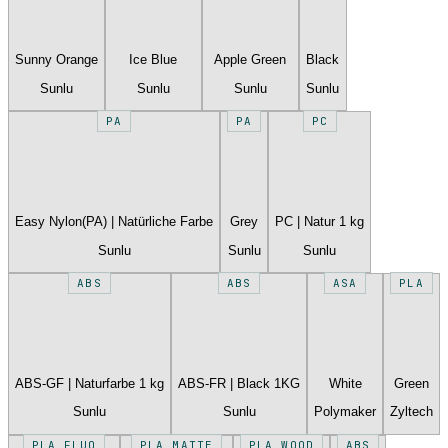
Sunny Orange
Ice Blue
Apple Green
Black
Sunlu
Sunlu
Sunlu
Sunlu
PA
PA
PC
Easy Nylon(PA) | Natürliche Farbe
Grey
PC | Natur 1 kg
Sunlu
Sunlu
Sunlu
ABS
ABS
ASA
PLA
ABS-GF | Naturfarbe 1 kg
ABS-FR | Black 1KG
White
Green
Sunlu
Sunlu
Polymaker
Zyltech
PLA FLUO
PLA MATTE
PLA WOOD
ABS