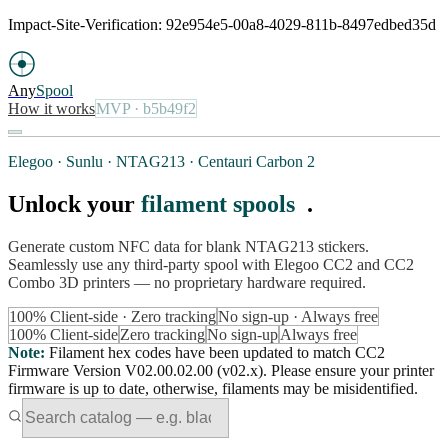
Impact-Site-Verification: 92e954e5-00a8-4029-811b-8497edbed35d
Any
Spool
How it works
MVP
· b5b49f2
Elegoo · Sunlu · NTAG213 · Centauri Carbon 2
Unlock your
filament spools
.
Generate custom NFC data for blank NTAG213 stickers.
Seamlessly use any third-party spool with Elegoo CC2 and CC2
Combo 3D printers — no proprietary hardware required.
100% Client-side · Zero tracking
No sign-up · Always free
100% Client-side
Zero tracking
No sign-up
Always free
Note
:
Filament hex codes have been updated to match CC2
Firmware Version V02.00.02.00 (v02.x). Please ensure your printer
firmware is up to date, otherwise, filaments may be misidentified.