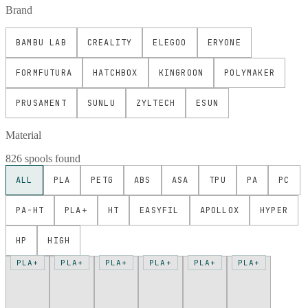
Brand
BAMBU LAB
CREALITY
ELEGOO
ERYONE
FORMFUTURA
HATCHBOX
KINGROON
POLYMAKER
PRUSAMENT
SUNLU
ZYLTECH
ESUN
Material
826 spools found
ALL
PLA
PETG
ABS
ASA
TPU
PA
PC
PA-HT
PLA+
HT
EASYFIL
APOLLOX
HYPER
HP
HIGH
PLA+
PLA+
PLA+
PLA+
PLA+
PLA+