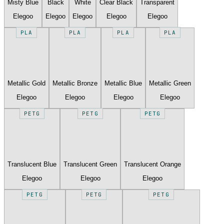
Misty Blue
Black
White
Clear Black
Transparent
Elegoo
Elegoo
Elegoo
Elegoo
Elegoo
PLA
PLA
PLA
PLA
Metallic Gold
Metallic Bronze
Metallic Blue
Metallic Green
Elegoo
Elegoo
Elegoo
Elegoo
PETG
PETG
PETG
Translucent Blue
Translucent Green
Translucent Orange
Elegoo
Elegoo
Elegoo
PETG
PETG
PETG