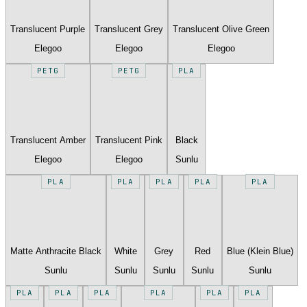
Translucent Purple
Translucent Grey
Translucent Olive Green
Elegoo
Elegoo
Elegoo
PETG
PETG
PLA
Translucent Amber
Translucent Pink
Black
Elegoo
Elegoo
Sunlu
PLA
PLA
PLA
PLA
PLA
Matte Anthracite Black
White
Grey
Red
Blue (Klein Blue)
Sunlu
Sunlu
Sunlu
Sunlu
Sunlu
PLA
PLA
PLA
PLA
PLA
PLA