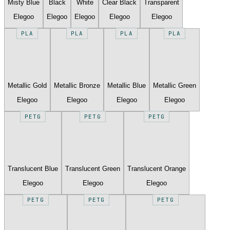
Misty Blue
Black
White
Clear Black
Transparent
Elegoo
Elegoo
Elegoo
Elegoo
Elegoo
PLA
PLA
PLA
PLA
Metallic Gold
Metallic Bronze
Metallic Blue
Metallic Green
Elegoo
Elegoo
Elegoo
Elegoo
PETG
PETG
PETG
Translucent Blue
Translucent Green
Translucent Orange
Elegoo
Elegoo
Elegoo
PETG
PETG
PETG