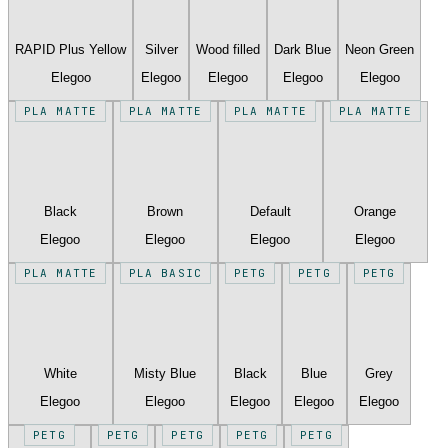
RAPID Plus Yellow
Silver
Wood filled
Dark Blue
Neon Green
Elegoo
Elegoo
Elegoo
Elegoo
Elegoo
PLA MATTE
PLA MATTE
PLA MATTE
PLA MATTE
Black
Brown
Default
Orange
Elegoo
Elegoo
Elegoo
Elegoo
PLA MATTE
PLA BASIC
PETG
PETG
PETG
White
Misty Blue
Black
Blue
Grey
Elegoo
Elegoo
Elegoo
Elegoo
Elegoo
PETG
PETG
PETG
PETG
PETG