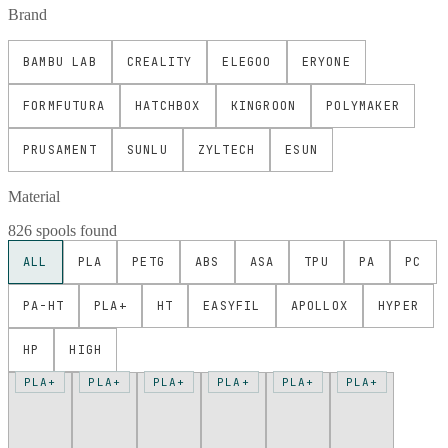
Brand
BAMBU LAB
CREALITY
ELEGOO
ERYONE
FORMFUTURA
HATCHBOX
KINGROON
POLYMAKER
PRUSAMENT
SUNLU
ZYLTECH
ESUN
Material
826 spools found
ALL
PLA
PETG
ABS
ASA
TPU
PA
PC
PA-HT
PLA+
HT
EASYFIL
APOLLOX
HYPER
HP
HIGH
PLA+
PLA+
PLA+
PLA+
PLA+
PLA+