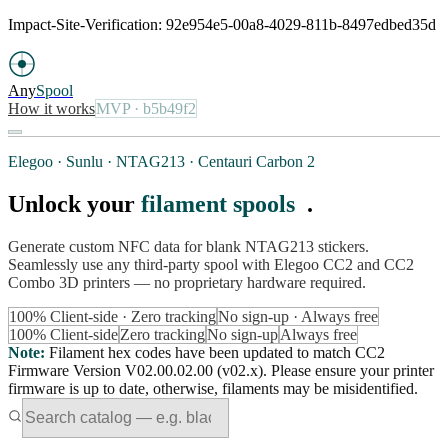
Impact-Site-Verification: 92e954e5-00a8-4029-811b-8497edbed35d
Any
Spool
How it works
MVP
· b5b49f2
Elegoo · Sunlu · NTAG213 · Centauri Carbon 2
Unlock your
filament spools
.
Generate custom NFC data for blank NTAG213 stickers.
Seamlessly use any third-party spool with Elegoo CC2 and CC2
Combo 3D printers — no proprietary hardware required.
100% Client-side · Zero tracking
No sign-up · Always free
100% Client-side
Zero tracking
No sign-up
Always free
Note
:
Filament hex codes have been updated to match CC2
Firmware Version V02.00.02.00 (v02.x). Please ensure your printer
firmware is up to date, otherwise, filaments may be misidentified.