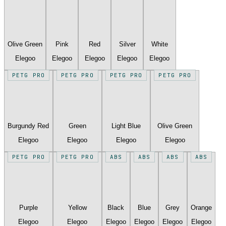
Olive Green
Pink
Red
Silver
White
Elegoo
Elegoo
Elegoo
Elegoo
Elegoo
PETG PRO
PETG PRO
PETG PRO
PETG PRO
Burgundy Red
Green
Light Blue
Olive Green
Elegoo
Elegoo
Elegoo
Elegoo
PETG PRO
PETG PRO
ABS
ABS
ABS
ABS
Purple
Yellow
Black
Blue
Grey
Orange
Elegoo
Elegoo
Elegoo
Elegoo
Elegoo
Elegoo