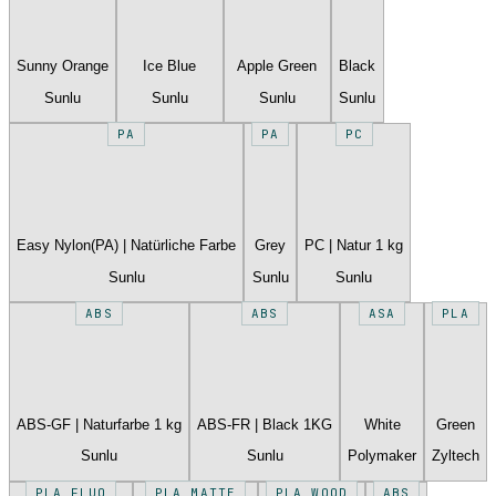
Sunny Orange
Ice Blue
Apple Green
Black
Sunlu
Sunlu
Sunlu
Sunlu
PA
PA
PC
Easy Nylon(PA) | Natürliche Farbe
Grey
PC | Natur 1 kg
Sunlu
Sunlu
Sunlu
ABS
ABS
ASA
PLA
ABS-GF | Naturfarbe 1 kg
ABS-FR | Black 1KG
White
Green
Sunlu
Sunlu
Polymaker
Zyltech
PLA FLUO
PLA MATTE
PLA WOOD
ABS