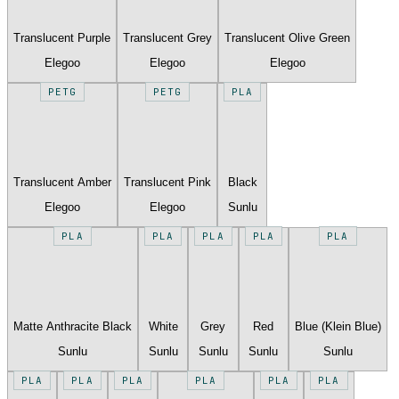
Translucent Purple
Translucent Grey
Translucent Olive Green
Elegoo
Elegoo
Elegoo
PETG
PETG
PLA
Translucent Amber
Translucent Pink
Black
Elegoo
Elegoo
Sunlu
PLA
PLA
PLA
PLA
PLA
Matte Anthracite Black
White
Grey
Red
Blue (Klein Blue)
Sunlu
Sunlu
Sunlu
Sunlu
Sunlu
PLA
PLA
PLA
PLA
PLA
PLA