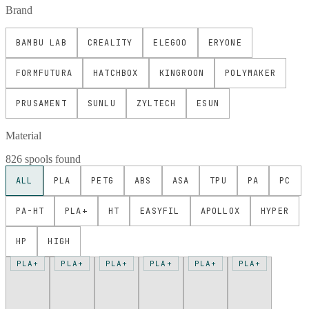
Brand
BAMBU LAB
CREALITY
ELEGOO
ERYONE
FORMFUTURA
HATCHBOX
KINGROON
POLYMAKER
PRUSAMENT
SUNLU
ZYLTECH
ESUN
Material
826 spools found
ALL
PLA
PETG
ABS
ASA
TPU
PA
PC
PA-HT
PLA+
HT
EASYFIL
APOLLOX
HYPER
HP
HIGH
PLA+
PLA+
PLA+
PLA+
PLA+
PLA+