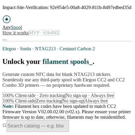
Impact-Site-Verification: 92e954e5-00a8-4029-811b-8497edbed35d
Any
Spool
How it works
MVP
· b5b49f2
Elegoo · Sunlu · NTAG213 · Centauri Carbon 2
Unlock your
filament spools
.
Generate custom NFC data for blank NTAG213 stickers.
Seamlessly use any third-party spool with Elegoo CC2 and CC2
Combo 3D printers — no proprietary hardware required.
100% Client-side · Zero tracking
No sign-up · Always free
100% Client-side
Zero tracking
No sign-up
Always free
Note
:
Filament hex codes have been updated to match CC2
Firmware Version V02.00.02.00 (v02.x). Please ensure your printer
firmware is up to date, otherwise, filaments may be misidentified.