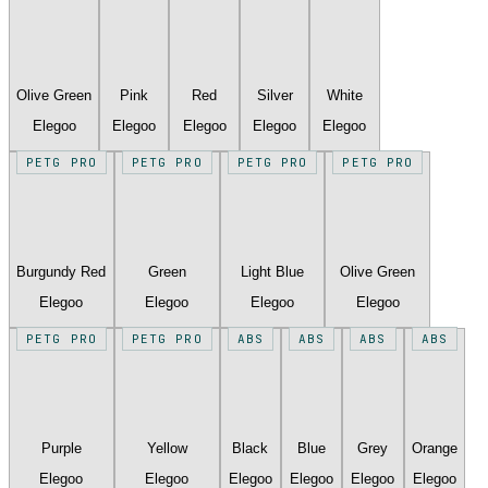
Olive Green
Pink
Red
Silver
White
Elegoo
Elegoo
Elegoo
Elegoo
Elegoo
PETG PRO
PETG PRO
PETG PRO
PETG PRO
Burgundy Red
Green
Light Blue
Olive Green
Elegoo
Elegoo
Elegoo
Elegoo
PETG PRO
PETG PRO
ABS
ABS
ABS
ABS
Purple
Yellow
Black
Blue
Grey
Orange
Elegoo
Elegoo
Elegoo
Elegoo
Elegoo
Elegoo