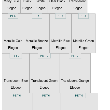
Misty Blue
Black
White
Clear Black
Transparent
Elegoo
Elegoo
Elegoo
Elegoo
Elegoo
PLA
PLA
PLA
PLA
Metallic Gold
Metallic Bronze
Metallic Blue
Metallic Green
Elegoo
Elegoo
Elegoo
Elegoo
PETG
PETG
PETG
Translucent Blue
Translucent Green
Translucent Orange
Elegoo
Elegoo
Elegoo
PETG
PETG
PETG