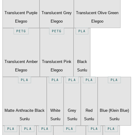
Translucent Purple
Translucent Grey
Translucent Olive Green
Elegoo
Elegoo
Elegoo
PETG
PETG
PLA
Translucent Amber
Translucent Pink
Black
Elegoo
Elegoo
Sunlu
PLA
PLA
PLA
PLA
PLA
Matte Anthracite Black
White
Grey
Red
Blue (Klein Blue)
Sunlu
Sunlu
Sunlu
Sunlu
Sunlu
PLA
PLA
PLA
PLA
PLA
PLA