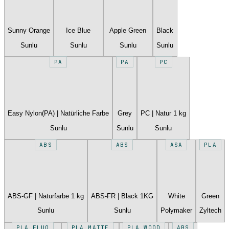
Sunny Orange
Ice Blue
Apple Green
Black
Sunlu
Sunlu
Sunlu
Sunlu
PA
PA
PC
Easy Nylon(PA) | Natürliche Farbe
Grey
PC | Natur 1 kg
Sunlu
Sunlu
Sunlu
ABS
ABS
ASA
PLA
ABS-GF | Naturfarbe 1 kg
ABS-FR | Black 1KG
White
Green
Sunlu
Sunlu
Polymaker
Zyltech
PLA FLUO
PLA MATTE
PLA WOOD
ABS