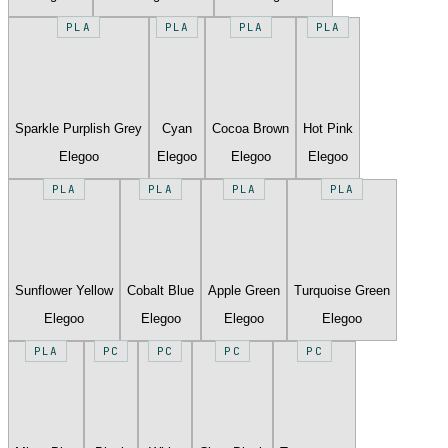
PLA
PLA
PLA
PLA
Sparkle Purplish Grey
Cyan
Cocoa Brown
Hot Pink
Elegoo
Elegoo
Elegoo
Elegoo
PLA
PLA
PLA
PLA
Sunflower Yellow
Cobalt Blue
Apple Green
Turquoise Green
Elegoo
Elegoo
Elegoo
Elegoo
PLA
PC
PC
PC
PC