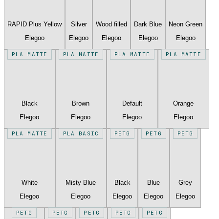
RAPID Plus Yellow
Silver
Wood filled
Dark Blue
Neon Green
Elegoo
Elegoo
Elegoo
Elegoo
Elegoo
PLA MATTE
PLA MATTE
PLA MATTE
PLA MATTE
Black
Brown
Default
Orange
Elegoo
Elegoo
Elegoo
Elegoo
PLA MATTE
PLA BASIC
PETG
PETG
PETG
White
Misty Blue
Black
Blue
Grey
Elegoo
Elegoo
Elegoo
Elegoo
Elegoo
PETG
PETG
PETG
PETG
PETG