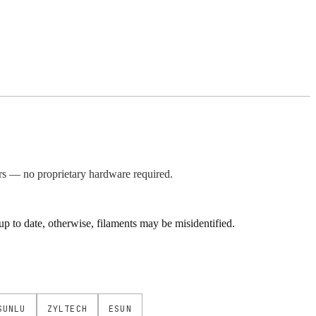
s — no proprietary hardware required.
 to date, otherwise, filaments may be misidentified.
SUNLU
ZYLTECH
ESUN