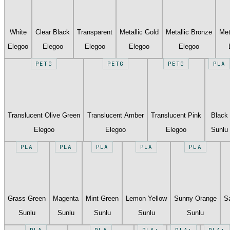
White
Clear Black
Transparent
Metallic Gold
Metallic Bronze
Met
Elegoo
Elegoo
Elegoo
Elegoo
Elegoo
PETG
PETG
PETG
PLA
Translucent Olive Green
Translucent Amber
Translucent Pink
Black
Elegoo
Elegoo
Elegoo
Sunlu
PLA
PLA
PLA
PLA
PLA
Grass Green
Magenta
Mint Green
Lemon Yellow
Sunny Orange
S
Sunlu
Sunlu
Sunlu
Sunlu
Sunlu
PLA
PLA
PLA+
PLA+
PLA+