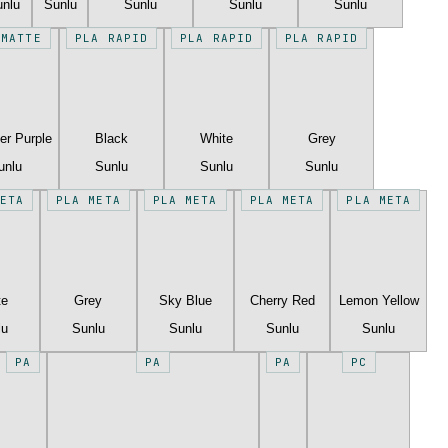
unlu
Sunlu
Sunlu
Sunlu
Sunlu
 MATTE
PLA RAPID
PLA RAPID
PLA RAPID
er Purple
Black
White
Grey
unlu
Sunlu
Sunlu
Sunlu
ETA
PLA META
PLA META
PLA META
PLA META
te
Grey
Sky Blue
Cherry Red
Lemon Yellow
lu
Sunlu
Sunlu
Sunlu
Sunlu
PA
PA
PA
PC