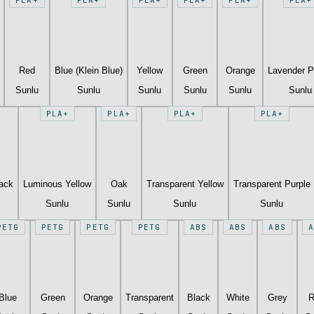
Red
Blue (Klein Blue)
Yellow
Green
Orange
Lavender P
Sunlu
Sunlu
Sunlu
Sunlu
Sunlu
Sunlu
PLA+
PLA+
PLA+
PLA+
lack
Luminous Yellow
Oak
Transparent Yellow
Transparent Purple
Sunlu
Sunlu
Sunlu
Sunlu
PETG
PETG
PETG
PETG
ABS
ABS
ABS
A
Blue
Green
Orange
Transparent
Black
White
Grey