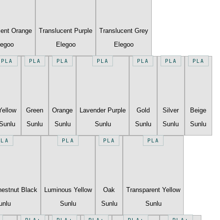
cent Orange
Translucent Purple
Translucent Grey
legoo
Elegoo
Elegoo
PLA
PLA
PLA
PLA
PLA
PLA
PLA
Yellow
Green
Orange
Lavender Purple
Gold
Silver
Beige
Sunlu
Sunlu
Sunlu
Sunlu
Sunlu
Sunlu
Sunlu
PLA
PLA
PLA
PLA
estnut Black
Luminous Yellow
Oak
Transparent Yellow
unlu
Sunlu
Sunlu
Sunlu
PLA+
PLA+
PLA+
PLA+
PLA+