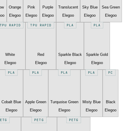
low
Orange
Pink
Purple
Translucent
Sky Blue
Sea Green
goo
Elegoo
Elegoo
Elegoo
Elegoo
Elegoo
Elegoo
TPU RAPID
TPU RAPID
PLA
PLA
White
Red
Sparkle Black
Sparkle Gold
Elegoo
Elegoo
Elegoo
Elegoo
PLA
PLA
PLA
PLA
PC
Cobalt Blue
Apple Green
Turquoise Green
Misty Blue
Black
Elegoo
Elegoo
Elegoo
Elegoo
Elegoo
ETG
PETG
PETG