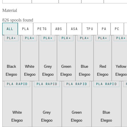
Material
826 spools found
ALL
PLA
PETG
ABS
ASA
TPU
PA
PC
PLA+
PLA+
PLA+
PLA+
PLA+
PLA+
PLA+
Black
White
Grey
Green
Blue
Red
Yellow
Elegoo
Elegoo
Elegoo
Elegoo
Elegoo
Elegoo
Elegoo
PLA RAPID
PLA RAPID
PLA RAPID
PLA RAPID
White
Grey
Green
Blue
Elegoo
Elegoo
Elegoo
Elegoo