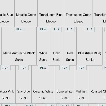
allic Blue
Metallic Green
Translucent Blue
Translucent Green
Translu
Elegoo
Elegoo
Elegoo
Elegoo
E
PLA
PLA
PLA
PLA
PLA
Matte Anthracite Black
White
Grey
Red
Blue (Klein Blue)
Sunlu
Sunlu
Sunlu
Sunlu
Sunlu
PLA
PLA
PLA
PLA
PLA
akura Pink
Sky Blue
Ceramic White
Bone White
Midnight
Roasted Ch
Sunlu
Sunlu
Sunlu
Sunlu
Sunlu
S
PLA+
PLA+
PLA+
PLA+
PLA+
PLA+