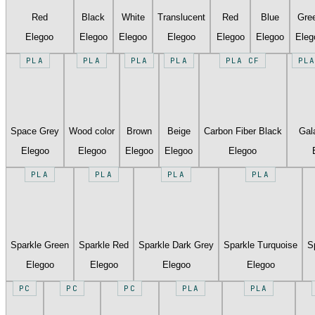
Red
Black
White
Translucent
Red
Blue
Gre
Elegoo
Elegoo
Elegoo
Elegoo
Elegoo
Elegoo
Eleg
PLA
PLA
PLA
PLA
PLA CF
PLA
Space Grey
Wood color
Brown
Beige
Carbon Fiber Black
Gal
Elegoo
Elegoo
Elegoo
Elegoo
Elegoo
PLA
PLA
PLA
PLA
Sparkle Green
Sparkle Red
Sparkle Dark Grey
Sparkle Turquoise
S
Elegoo
Elegoo
Elegoo
Elegoo
PC
PC
PC
PLA
PLA