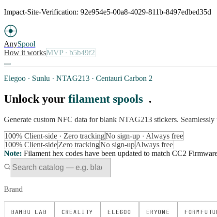
Impact-Site-Verification: 92e954e5-00a8-4029-811b-8497edbed35d
Any
Spool
How it works
MVP
· b5b49f2
Elegoo · Sunlu · NTAG213 · Centauri Carbon 2
Unlock your
filament spools
.
Generate custom NFC data for blank NTAG213 stickers. Seamlessly 
100% Client-side · Zero tracking
No sign-up · Always free
100% Client-side
Zero tracking
No sign-up
Always free
Note
:
Filament hex codes have been updated to match CC2 Firmware Ve
Brand
BAMBU LAB
CREALITY
ELEGOO
ERYONE
FORMFUTU