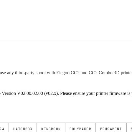
use any third-party spool with Elegoo CC2 and CC2 Combo 3D printer
rsion V02.00.02.00 (v02.x). Please ensure your printer firmware is up
RA
HATCHBOX
KINGROON
POLYMAKER
PRUSAMENT