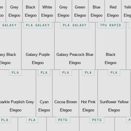
en
Grey
Black
White
Grey
Green
Blue
Red
Yel
oo
Elegoo
Elegoo
Elegoo
Elegoo
Elegoo
Elegoo
Elegoo
Ele
 GALAXY
PLA GALAXY
PLA GALAXY
TPU RAPID
axy Black
Galaxy Purple
Galaxy Peacock Blue
Black
Elegoo
Elegoo
Elegoo
Elegoo
PLA
PLA
PLA
PLA
PLA
parkle Purplish Grey
Cyan
Cocoa Brown
Hot Pink
Sunflower Yellow
Elegoo
Elegoo
Elegoo
Elegoo
Elegoo
PLA
PLA
PETG
PETG
P