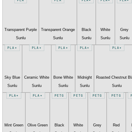
Transparent Purple
Transparent Orange
Black
White
Grey
Sunlu
Sunlu
Sunlu
Sunlu
Sunlu
PLA+
PLA+
PLA+
PLA+
PLA+
Sky Blue
Ceramic White
Bone White
Midnight
Roasted Chestnut B
Sunlu
Sunlu
Sunlu
Sunlu
Sunlu
PLA+
PLA+
PETG
PETG
PETG
PETG
Mint Green
Olive Green
Black
White
Grey
Red