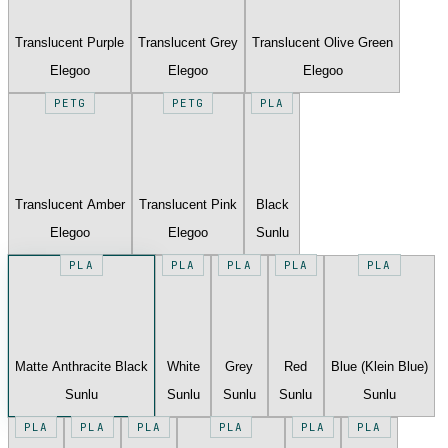
Translucent Purple
Translucent Grey
Translucent Olive Green
Elegoo
Elegoo
Elegoo
PETG
PETG
PLA
Translucent Amber
Translucent Pink
Black
Elegoo
Elegoo
Sunlu
PLA
PLA
PLA
PLA
PLA
Matte Anthracite Black
White
Grey
Red
Blue (Klein Blue)
Sunlu
Sunlu
Sunlu
Sunlu
Sunlu
PLA
PLA
PLA
PLA
PLA
PLA