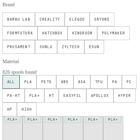
Brand
BAMBU LAB
CREALITY
ELEGOO
ERYONE
FORMFUTURA
HATCHBOX
KINGROON
POLYMAKER
PRUSAMENT
SUNLU
ZYLTECH
ESUN
Material
826 spools found
ALL
PLA
PETG
ABS
ASA
TPU
PA
PC
PA-HT
PLA+
HT
EASYFIL
APOLLOX
HYPER
HP
HIGH
PLA+
PLA+
PLA+
PLA+
PLA+
PLA+