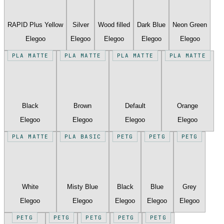
RAPID Plus Yellow
Silver
Wood filled
Dark Blue
Neon Green
Elegoo
Elegoo
Elegoo
Elegoo
Elegoo
PLA MATTE
PLA MATTE
PLA MATTE
PLA MATTE
Black
Brown
Default
Orange
Elegoo
Elegoo
Elegoo
Elegoo
PLA MATTE
PLA BASIC
PETG
PETG
PETG
White
Misty Blue
Black
Blue
Grey
Elegoo
Elegoo
Elegoo
Elegoo
Elegoo
PETG
PETG
PETG
PETG
PETG