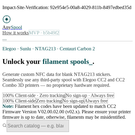
Impact-Site-Verification: 92e954e5-00a8-4029-811b-8497edbed35d
Any
Spool
How it works
MVP
· b5b49f2
Elegoo · Sunlu · NTAG213 · Centauri Carbon 2
Unlock your
filament spools
.
Generate custom NFC data for blank NTAG213 stickers.
Seamlessly use any third-party spool with Elegoo CC2 and CC2
Combo 3D printers — no proprietary hardware required.
100% Client-side · Zero tracking
No sign-up · Always free
100% Client-side
Zero tracking
No sign-up
Always free
Note
:
Filament hex codes have been updated to match CC2
Firmware Version V02.00.02.00 (v02.x). Please ensure your printer
firmware is up to date, otherwise, filaments may be misidentified.