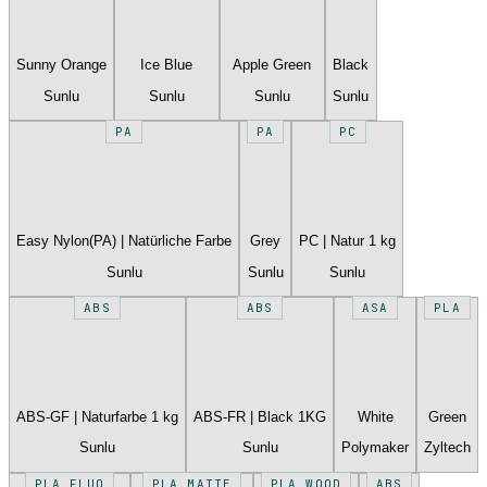
Sunny Orange
Ice Blue
Apple Green
Black
Sunlu
Sunlu
Sunlu
Sunlu
PA
PA
PC
Easy Nylon(PA) | Natürliche Farbe
Grey
PC | Natur 1 kg
Sunlu
Sunlu
Sunlu
ABS
ABS
ASA
PLA
ABS-GF | Naturfarbe 1 kg
ABS-FR | Black 1KG
White
Green
Sunlu
Sunlu
Polymaker
Zyltech
PLA FLUO
PLA MATTE
PLA WOOD
ABS