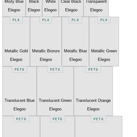
Misty Blue
Black
White
Clear Black
Transparent
Elegoo
Elegoo
Elegoo
Elegoo
Elegoo
PLA
PLA
PLA
PLA
Metallic Gold
Metallic Bronze
Metallic Blue
Metallic Green
Elegoo
Elegoo
Elegoo
Elegoo
PETG
PETG
PETG
Translucent Blue
Translucent Green
Translucent Orange
Elegoo
Elegoo
Elegoo
PETG
PETG
PETG