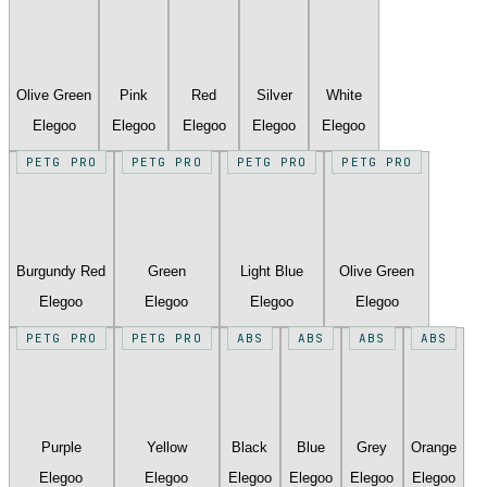
Olive Green
Pink
Red
Silver
White
Elegoo
Elegoo
Elegoo
Elegoo
Elegoo
PETG PRO
PETG PRO
PETG PRO
PETG PRO
Burgundy Red
Green
Light Blue
Olive Green
Elegoo
Elegoo
Elegoo
Elegoo
PETG PRO
PETG PRO
ABS
ABS
ABS
ABS
Purple
Yellow
Black
Blue
Grey
Orange
Elegoo
Elegoo
Elegoo
Elegoo
Elegoo
Elegoo