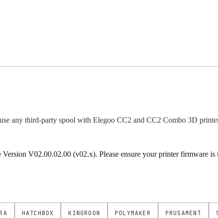
use any third-party spool with Elegoo CC2 and CC2 Combo 3D printer
rsion V02.00.02.00 (v02.x). Please ensure your printer firmware is up
RA
HATCHBOX
KINGROON
POLYMAKER
PRUSAMENT