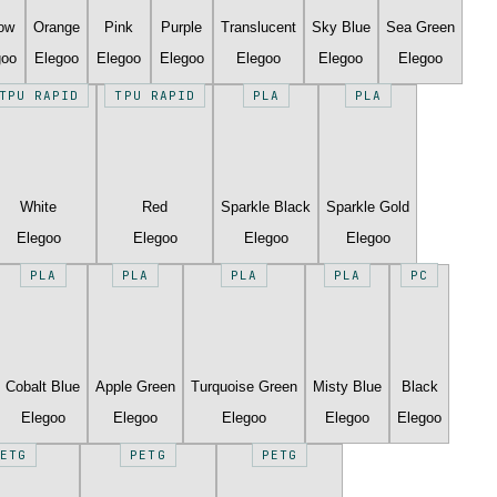
low
Orange
Pink
Purple
Translucent
Sky Blue
Sea Green
goo
Elegoo
Elegoo
Elegoo
Elegoo
Elegoo
Elegoo
TPU RAPID
TPU RAPID
PLA
PLA
White
Red
Sparkle Black
Sparkle Gold
Elegoo
Elegoo
Elegoo
Elegoo
PLA
PLA
PLA
PLA
PC
Cobalt Blue
Apple Green
Turquoise Green
Misty Blue
Black
Elegoo
Elegoo
Elegoo
Elegoo
Elegoo
ETG
PETG
PETG