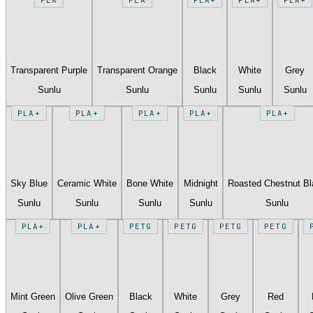
Transparent Purple
Transparent Orange
Black
White
Grey
Sunlu
Sunlu
Sunlu
Sunlu
Sunlu
PLA+
PLA+
PLA+
PLA+
PLA+
Sky Blue
Ceramic White
Bone White
Midnight
Roasted Chestnut B
Sunlu
Sunlu
Sunlu
Sunlu
Sunlu
PLA+
PLA+
PETG
PETG
PETG
PETG
Mint Green
Olive Green
Black
White
Grey
Red