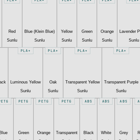
Red
Blue (Klein Blue)
Yellow
Green
Orange
Lavender P
Sunlu
Sunlu
Sunlu
Sunlu
Sunlu
Sunlu
PLA+
PLA+
PLA+
PLA+
lack
Luminous Yellow
Oak
Transparent Yellow
Transparent Purple
Sunlu
Sunlu
Sunlu
Sunlu
PETG
PETG
PETG
PETG
ABS
ABS
ABS
A
Blue
Green
Orange
Transparent
Black
White
Grey