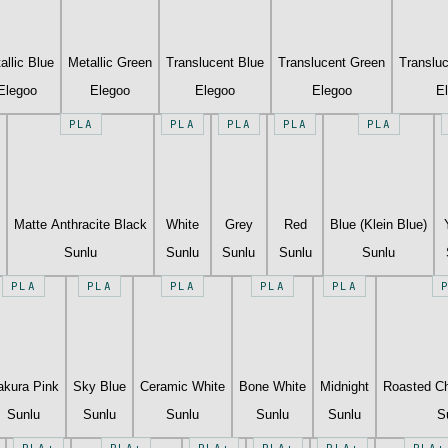
allic Blue
Metallic Green
Translucent Blue
Translucent Green
Translu
Elegoo
Elegoo
Elegoo
Elegoo
E
PLA
PLA
PLA
PLA
PLA
Matte Anthracite Black
White
Grey
Red
Blue (Klein Blue)
Sunlu
Sunlu
Sunlu
Sunlu
Sunlu
PLA
PLA
PLA
PLA
PLA
akura Pink
Sky Blue
Ceramic White
Bone White
Midnight
Roasted Ch
Sunlu
Sunlu
Sunlu
Sunlu
Sunlu
S
PLA+
PLA+
PLA+
PLA+
PLA+
PLA+