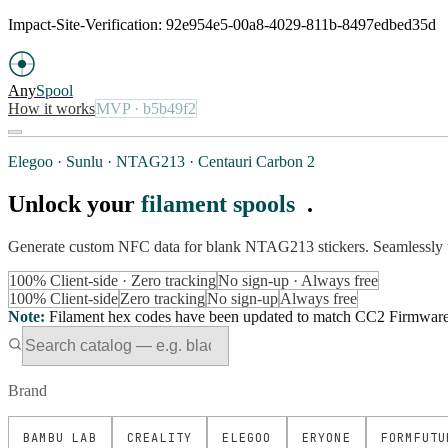
Impact-Site-Verification: 92e954e5-00a8-4029-811b-8497edbed35d
Any
Spool
How it works
MVP
· b5b49f2
Elegoo · Sunlu · NTAG213 · Centauri Carbon 2
Unlock your
filament spools
.
Generate custom NFC data for blank NTAG213 stickers. Seamlessly 
100% Client-side · Zero tracking
No sign-up · Always free
100% Client-side
Zero tracking
No sign-up
Always free
Note
:
Filament hex codes have been updated to match CC2 Firmware Ve
Brand
BAMBU LAB
CREALITY
ELEGOO
ERYONE
FORMFUTU