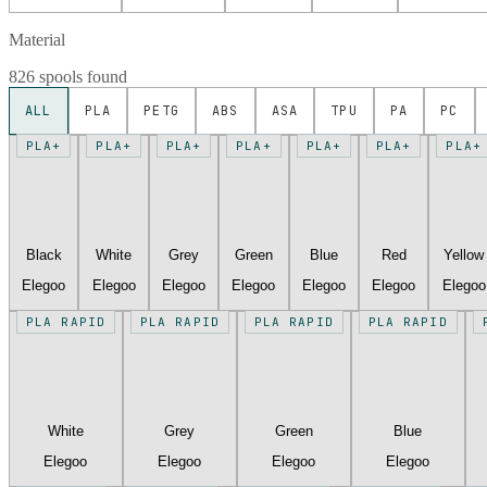
Material
826 spools found
ALL
PLA
PETG
ABS
ASA
TPU
PA
PC
PLA+
PLA+
PLA+
PLA+
PLA+
PLA+
PLA+
Black
White
Grey
Green
Blue
Red
Yellow
Elegoo
Elegoo
Elegoo
Elegoo
Elegoo
Elegoo
Elegoo
PLA RAPID
PLA RAPID
PLA RAPID
PLA RAPID
White
Grey
Green
Blue
Elegoo
Elegoo
Elegoo
Elegoo