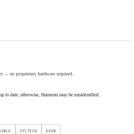
s — no proprietary hardware required.
 to date, otherwise, filaments may be misidentified.
SUNLU
ZYLTECH
ESUN