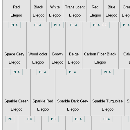
Red
Black
White
Translucent
Red
Blue
Gre
Elegoo
Elegoo
Elegoo
Elegoo
Elegoo
Elegoo
Eleg
PLA
PLA
PLA
PLA
PLA CF
PLA
Space Grey
Wood color
Brown
Beige
Carbon Fiber Black
Gal
Elegoo
Elegoo
Elegoo
Elegoo
Elegoo
PLA
PLA
PLA
PLA
Sparkle Green
Sparkle Red
Sparkle Dark Grey
Sparkle Turquoise
S
Elegoo
Elegoo
Elegoo
Elegoo
PC
PC
PC
PLA
PLA