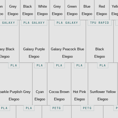
en
Grey
Black
White
Grey
Green
Blue
Red
Yel
oo
Elegoo
Elegoo
Elegoo
Elegoo
Elegoo
Elegoo
Elegoo
Ele
 GALAXY
PLA GALAXY
PLA GALAXY
TPU RAPID
axy Black
Galaxy Purple
Galaxy Peacock Blue
Black
Elegoo
Elegoo
Elegoo
Elegoo
PLA
PLA
PLA
PLA
PLA
parkle Purplish Grey
Cyan
Cocoa Brown
Hot Pink
Sunflower Yellow
Elegoo
Elegoo
Elegoo
Elegoo
Elegoo
PLA
PLA
PETG
PETG
P