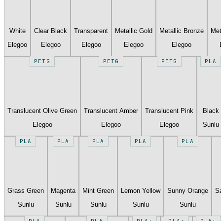
White
Clear Black
Transparent
Metallic Gold
Metallic Bronze
Met
Elegoo
Elegoo
Elegoo
Elegoo
Elegoo
PETG
PETG
PETG
PLA
Translucent Olive Green
Translucent Amber
Translucent Pink
Black
Elegoo
Elegoo
Elegoo
Sunlu
PLA
PLA
PLA
PLA
PLA
Grass Green
Magenta
Mint Green
Lemon Yellow
Sunny Orange
S
Sunlu
Sunlu
Sunlu
Sunlu
Sunlu
PLA
PLA
PLA+
PLA+
PLA+