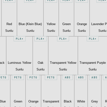
Red
Blue (Klein Blue)
Yellow
Green
Orange
Lavender P
Sunlu
Sunlu
Sunlu
Sunlu
Sunlu
Sunlu
PLA+
PLA+
PLA+
PLA+
lack
Luminous Yellow
Oak
Transparent Yellow
Transparent Purple
Sunlu
Sunlu
Sunlu
Sunlu
PETG
PETG
PETG
PETG
ABS
ABS
ABS
A
Blue
Green
Orange
Transparent
Black
White
Grey