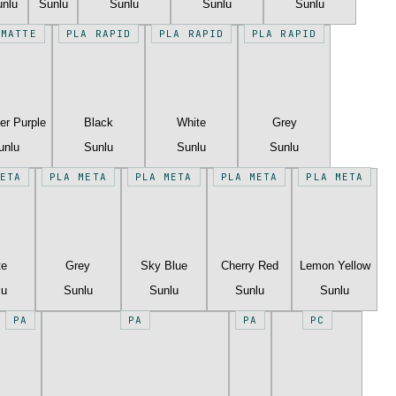
unlu
Sunlu
Sunlu
Sunlu
Sunlu
 MATTE
PLA RAPID
PLA RAPID
PLA RAPID
er Purple
Black
White
Grey
unlu
Sunlu
Sunlu
Sunlu
ETA
PLA META
PLA META
PLA META
PLA META
te
Grey
Sky Blue
Cherry Red
Lemon Yellow
lu
Sunlu
Sunlu
Sunlu
Sunlu
PA
PA
PA
PC