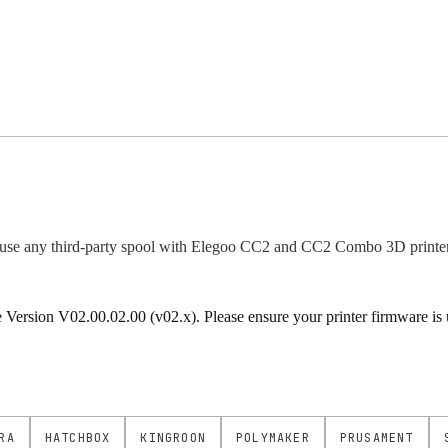
use any third-party spool with Elegoo CC2 and CC2 Combo 3D printer
rsion V02.00.02.00 (v02.x). Please ensure your printer firmware is up
RA
HATCHBOX
KINGROON
POLYMAKER
PRUSAMENT