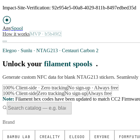
Impact-Site-Verification: 92e954e5-00a8-4029-811b-8497edbed35d
Any
Spool
How it works
MVP
· b5b49f2
Elegoo · Sunlu · NTAG213 · Centauri Carbon 2
Unlock your
filament spools
.
Generate custom NFC data for blank NTAG213 stickers. Seamlessly 
100% Client-side · Zero tracking
No sign-up · Always free
100% Client-side
Zero tracking
No sign-up
Always free
Note
:
Filament hex codes have been updated to match CC2 Firmware Ve
Brand
BAMBU LAB
CREALITY
ELEGOO
ERYONE
FORMFUTU