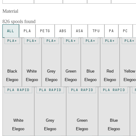
Material
826 spools found
ALL
PLA
PETG
ABS
ASA
TPU
PA
PC
PLA+
PLA+
PLA+
PLA+
PLA+
PLA+
PLA+
Black
White
Grey
Green
Blue
Red
Yellow
Elegoo
Elegoo
Elegoo
Elegoo
Elegoo
Elegoo
Elegoo
PLA RAPID
PLA RAPID
PLA RAPID
PLA RAPID
White
Grey
Green
Blue
Elegoo
Elegoo
Elegoo
Elegoo