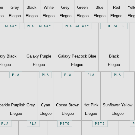
en
Grey
Black
White
Grey
Green
Blue
Red
Yel
oo
Elegoo
Elegoo
Elegoo
Elegoo
Elegoo
Elegoo
Elegoo
Ele
 GALAXY
PLA GALAXY
PLA GALAXY
TPU RAPID
axy Black
Galaxy Purple
Galaxy Peacock Blue
Black
Elegoo
Elegoo
Elegoo
Elegoo
PLA
PLA
PLA
PLA
PLA
parkle Purplish Grey
Cyan
Cocoa Brown
Hot Pink
Sunflower Yellow
Elegoo
Elegoo
Elegoo
Elegoo
Elegoo
PLA
PLA
PETG
PETG
P