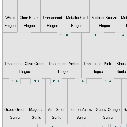
White
Clear Black
Transparent
Metallic Gold
Metallic Bronze
Met
Elegoo
Elegoo
Elegoo
Elegoo
Elegoo
PETG
PETG
PETG
PLA
Translucent Olive Green
Translucent Amber
Translucent Pink
Black
Elegoo
Elegoo
Elegoo
Sunlu
PLA
PLA
PLA
PLA
PLA
Grass Green
Magenta
Mint Green
Lemon Yellow
Sunny Orange
S
Sunlu
Sunlu
Sunlu
Sunlu
Sunlu
PLA
PLA
PLA+
PLA+
PLA+