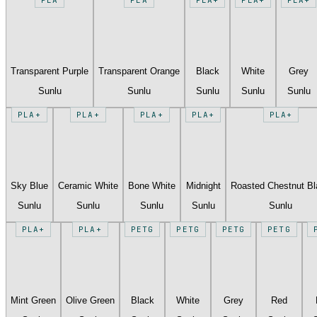
Transparent Purple
Transparent Orange
Black
White
Grey
Sunlu
Sunlu
Sunlu
Sunlu
Sunlu
PLA+
PLA+
PLA+
PLA+
PLA+
Sky Blue
Ceramic White
Bone White
Midnight
Roasted Chestnut B
Sunlu
Sunlu
Sunlu
Sunlu
Sunlu
PLA+
PLA+
PETG
PETG
PETG
PETG
Mint Green
Olive Green
Black
White
Grey
Red