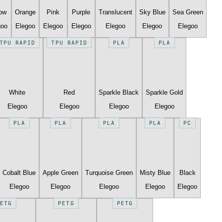
low
Orange
Pink
Purple
Translucent
Sky Blue
Sea Green
goo
Elegoo
Elegoo
Elegoo
Elegoo
Elegoo
Elegoo
TPU RAPID
TPU RAPID
PLA
PLA
White
Red
Sparkle Black
Sparkle Gold
Elegoo
Elegoo
Elegoo
Elegoo
PLA
PLA
PLA
PLA
PC
Cobalt Blue
Apple Green
Turquoise Green
Misty Blue
Black
Elegoo
Elegoo
Elegoo
Elegoo
Elegoo
ETG
PETG
PETG