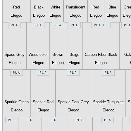
Red
Black
White
Translucent
Red
Blue
Gre
Elegoo
Elegoo
Elegoo
Elegoo
Elegoo
Elegoo
Eleg
PLA
PLA
PLA
PLA
PLA CF
PLA
Space Grey
Wood color
Brown
Beige
Carbon Fiber Black
Gal
Elegoo
Elegoo
Elegoo
Elegoo
Elegoo
PLA
PLA
PLA
PLA
Sparkle Green
Sparkle Red
Sparkle Dark Grey
Sparkle Turquoise
S
Elegoo
Elegoo
Elegoo
Elegoo
PC
PC
PC
PLA
PLA