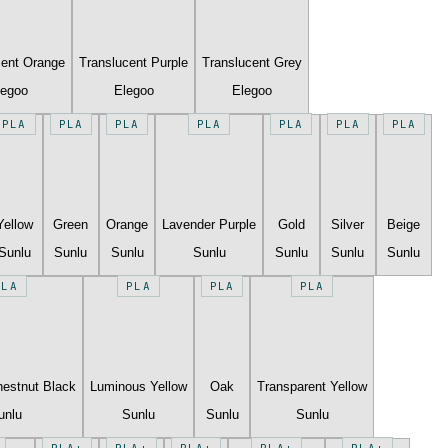
cent Orange
Translucent Purple
Translucent Grey
legoo
Elegoo
Elegoo
PLA
PLA
PLA
PLA
PLA
PLA
PLA
Yellow
Green
Orange
Lavender Purple
Gold
Silver
Beige
Sunlu
Sunlu
Sunlu
Sunlu
Sunlu
Sunlu
Sunlu
PLA
PLA
PLA
PLA
estnut Black
Luminous Yellow
Oak
Transparent Yellow
unlu
Sunlu
Sunlu
Sunlu
PLA+
PLA+
PLA+
PLA+
PLA+