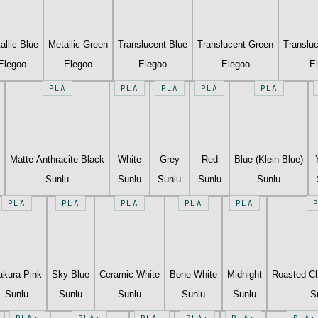
allic Blue
Metallic Green
Translucent Blue
Translucent Green
Translu
Elegoo
Elegoo
Elegoo
Elegoo
E
PLA
PLA
PLA
PLA
PLA
Matte Anthracite Black
White
Grey
Red
Blue (Klein Blue)
Sunlu
Sunlu
Sunlu
Sunlu
Sunlu
PLA
PLA
PLA
PLA
PLA
akura Pink
Sky Blue
Ceramic White
Bone White
Midnight
Roasted Ch
Sunlu
Sunlu
Sunlu
Sunlu
Sunlu
S
PLA+
PLA+
PLA+
PLA+
PLA+
PLA+