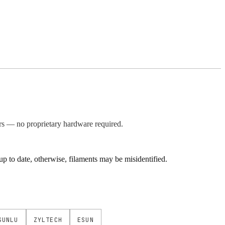
s — no proprietary hardware required.
 to date, otherwise, filaments may be misidentified.
SUNLU
ZYLTECH
ESUN