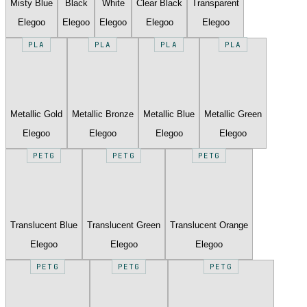
Misty Blue
Black
White
Clear Black
Transparent
Elegoo
Elegoo
Elegoo
Elegoo
Elegoo
PLA
PLA
PLA
PLA
Metallic Gold
Metallic Bronze
Metallic Blue
Metallic Green
Elegoo
Elegoo
Elegoo
Elegoo
PETG
PETG
PETG
Translucent Blue
Translucent Green
Translucent Orange
Elegoo
Elegoo
Elegoo
PETG
PETG
PETG