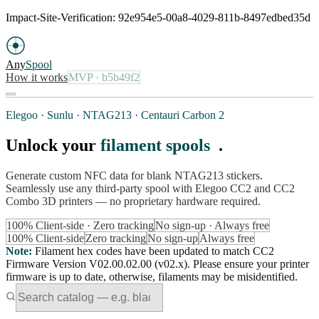
Impact-Site-Verification: 92e954e5-00a8-4029-811b-8497edbed35d
Any
Spool
How it works
MVP
· b5b49f2
Elegoo · Sunlu · NTAG213 · Centauri Carbon 2
Unlock your
filament spools
.
Generate custom NFC data for blank NTAG213 stickers.
Seamlessly use any third-party spool with Elegoo CC2 and CC2
Combo 3D printers — no proprietary hardware required.
100% Client-side · Zero tracking
No sign-up · Always free
100% Client-side
Zero tracking
No sign-up
Always free
Note
:
Filament hex codes have been updated to match CC2
Firmware Version V02.00.02.00 (v02.x). Please ensure your printer
firmware is up to date, otherwise, filaments may be misidentified.