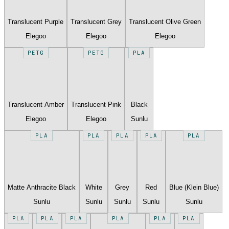
Translucent Purple
Translucent Grey
Translucent Olive Green
Elegoo
Elegoo
Elegoo
PETG
PETG
PLA
Translucent Amber
Translucent Pink
Black
Elegoo
Elegoo
Sunlu
PLA
PLA
PLA
PLA
PLA
Matte Anthracite Black
White
Grey
Red
Blue (Klein Blue)
Sunlu
Sunlu
Sunlu
Sunlu
Sunlu
PLA
PLA
PLA
PLA
PLA
PLA