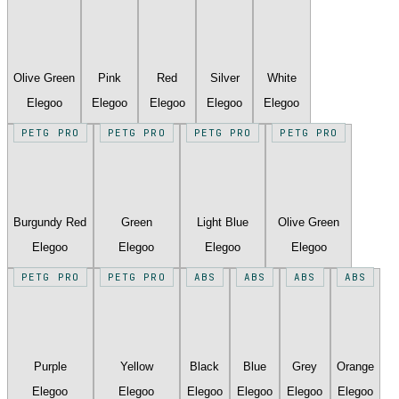
Olive Green
Pink
Red
Silver
White
Elegoo
Elegoo
Elegoo
Elegoo
Elegoo
PETG PRO
PETG PRO
PETG PRO
PETG PRO
Burgundy Red
Green
Light Blue
Olive Green
Elegoo
Elegoo
Elegoo
Elegoo
PETG PRO
PETG PRO
ABS
ABS
ABS
ABS
Purple
Yellow
Black
Blue
Grey
Orange
Elegoo
Elegoo
Elegoo
Elegoo
Elegoo
Elegoo