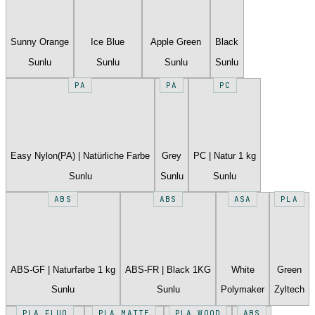
Sunny Orange
Ice Blue
Apple Green
Black
Sunlu
Sunlu
Sunlu
Sunlu
PA
PA
PC
Easy Nylon(PA) | Natürliche Farbe
Grey
PC | Natur 1 kg
Sunlu
Sunlu
Sunlu
ABS
ABS
ASA
PLA
ABS-GF | Naturfarbe 1 kg
ABS-FR | Black 1KG
White
Green
Sunlu
Sunlu
Polymaker
Zyltech
PLA FLUO
PLA MATTE
PLA WOOD
ABS