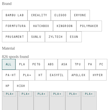
Brand
BAMBU LAB
CREALITY
ELEGOO
ERYONE
FORMFUTURA
HATCHBOX
KINGROON
POLYMAKER
PRUSAMENT
SUNLU
ZYLTECH
ESUN
Material
826 spools found
ALL
PLA
PETG
ABS
ASA
TPU
PA
PC
PA-HT
PLA+
HT
EASYFIL
APOLLOX
HYPER
HP
HIGH
PLA+
PLA+
PLA+
PLA+
PLA+
PLA+