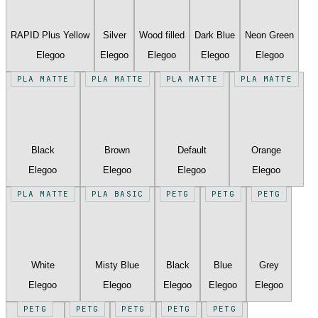
RAPID Plus Yellow
Silver
Wood filled
Dark Blue
Neon Green
Elegoo
Elegoo
Elegoo
Elegoo
Elegoo
PLA MATTE
PLA MATTE
PLA MATTE
PLA MATTE
Black
Brown
Default
Orange
Elegoo
Elegoo
Elegoo
Elegoo
PLA MATTE
PLA BASIC
PETG
PETG
PETG
White
Misty Blue
Black
Blue
Grey
Elegoo
Elegoo
Elegoo
Elegoo
Elegoo
PETG
PETG
PETG
PETG
PETG