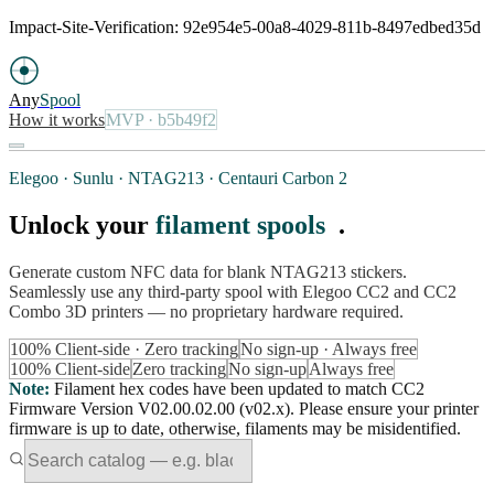
Impact-Site-Verification: 92e954e5-00a8-4029-811b-8497edbed35d
Any
Spool
How it works
MVP
· b5b49f2
Elegoo · Sunlu · NTAG213 · Centauri Carbon 2
Unlock your
filament spools
.
Generate custom NFC data for blank NTAG213 stickers.
Seamlessly use any third-party spool with Elegoo CC2 and CC2
Combo 3D printers — no proprietary hardware required.
100% Client-side · Zero tracking
No sign-up · Always free
100% Client-side
Zero tracking
No sign-up
Always free
Note
:
Filament hex codes have been updated to match CC2
Firmware Version V02.00.02.00 (v02.x). Please ensure your printer
firmware is up to date, otherwise, filaments may be misidentified.