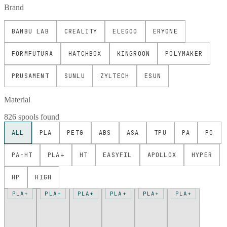
Brand
BAMBU LAB
CREALITY
ELEGOO
ERYONE
FORMFUTURA
HATCHBOX
KINGROON
POLYMAKER
PRUSAMENT
SUNLU
ZYLTECH
ESUN
Material
826 spools found
ALL
PLA
PETG
ABS
ASA
TPU
PA
PC
PA-HT
PLA+
HT
EASYFIL
APOLLOX
HYPER
HP
HIGH
PLA+
PLA+
PLA+
PLA+
PLA+
PLA+