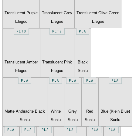
Translucent Purple
Translucent Grey
Translucent Olive Green
Elegoo
Elegoo
Elegoo
PETG
PETG
PLA
Translucent Amber
Translucent Pink
Black
Elegoo
Elegoo
Sunlu
PLA
PLA
PLA
PLA
PLA
Matte Anthracite Black
White
Grey
Red
Blue (Klein Blue)
Sunlu
Sunlu
Sunlu
Sunlu
Sunlu
PLA
PLA
PLA
PLA
PLA
PLA