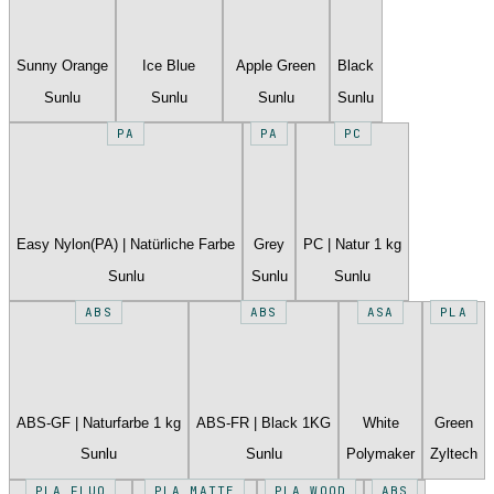
Sunny Orange
Ice Blue
Apple Green
Black
Sunlu
Sunlu
Sunlu
Sunlu
PA
PA
PC
Easy Nylon(PA) | Natürliche Farbe
Grey
PC | Natur 1 kg
Sunlu
Sunlu
Sunlu
ABS
ABS
ASA
PLA
ABS-GF | Naturfarbe 1 kg
ABS-FR | Black 1KG
White
Green
Sunlu
Sunlu
Polymaker
Zyltech
PLA FLUO
PLA MATTE
PLA WOOD
ABS