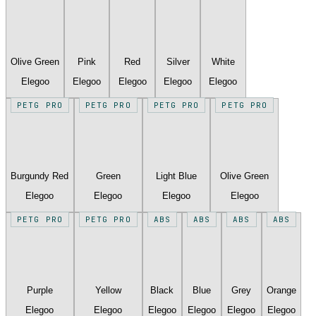
Olive Green
Pink
Red
Silver
White
Elegoo
Elegoo
Elegoo
Elegoo
Elegoo
PETG PRO
PETG PRO
PETG PRO
PETG PRO
Burgundy Red
Green
Light Blue
Olive Green
Elegoo
Elegoo
Elegoo
Elegoo
PETG PRO
PETG PRO
ABS
ABS
ABS
ABS
Purple
Yellow
Black
Blue
Grey
Orange
Elegoo
Elegoo
Elegoo
Elegoo
Elegoo
Elegoo