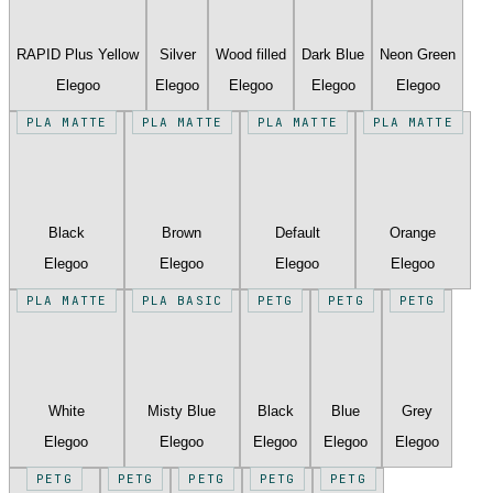
RAPID Plus Yellow
Silver
Wood filled
Dark Blue
Neon Green
Elegoo
Elegoo
Elegoo
Elegoo
Elegoo
PLA MATTE
PLA MATTE
PLA MATTE
PLA MATTE
Black
Brown
Default
Orange
Elegoo
Elegoo
Elegoo
Elegoo
PLA MATTE
PLA BASIC
PETG
PETG
PETG
White
Misty Blue
Black
Blue
Grey
Elegoo
Elegoo
Elegoo
Elegoo
Elegoo
PETG
PETG
PETG
PETG
PETG