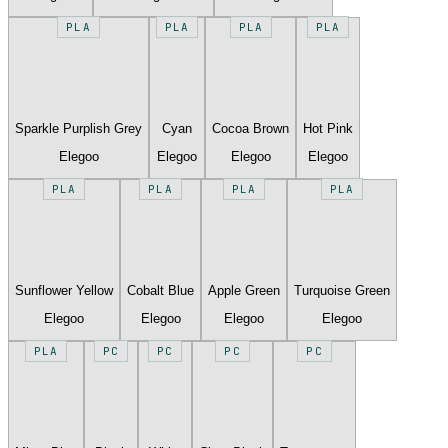
PLA
PLA
PLA
PLA
Sparkle Purplish Grey
Cyan
Cocoa Brown
Hot Pink
Elegoo
Elegoo
Elegoo
Elegoo
PLA
PLA
PLA
PLA
Sunflower Yellow
Cobalt Blue
Apple Green
Turquoise Green
Elegoo
Elegoo
Elegoo
Elegoo
PLA
PC
PC
PC
PC