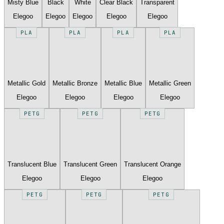
Misty Blue
Black
White
Clear Black
Transparent
Elegoo
Elegoo
Elegoo
Elegoo
Elegoo
PLA
PLA
PLA
PLA
Metallic Gold
Metallic Bronze
Metallic Blue
Metallic Green
Elegoo
Elegoo
Elegoo
Elegoo
PETG
PETG
PETG
Translucent Blue
Translucent Green
Translucent Orange
Elegoo
Elegoo
Elegoo
PETG
PETG
PETG