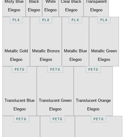
Misty Blue
Black
White
Clear Black
Transparent
Elegoo
Elegoo
Elegoo
Elegoo
Elegoo
PLA
PLA
PLA
PLA
Metallic Gold
Metallic Bronze
Metallic Blue
Metallic Green
Elegoo
Elegoo
Elegoo
Elegoo
PETG
PETG
PETG
Translucent Blue
Translucent Green
Translucent Orange
Elegoo
Elegoo
Elegoo
PETG
PETG
PETG