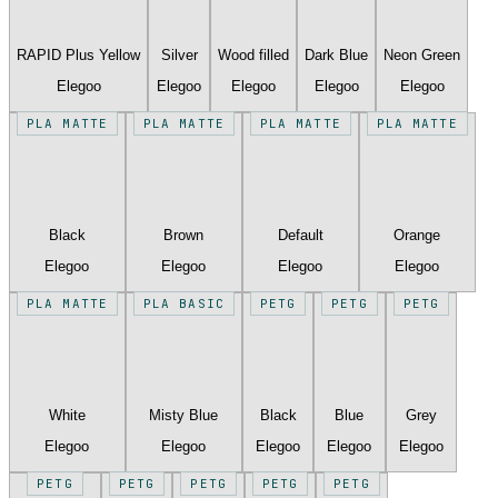
RAPID Plus Yellow
Silver
Wood filled
Dark Blue
Neon Green
Elegoo
Elegoo
Elegoo
Elegoo
Elegoo
PLA MATTE
PLA MATTE
PLA MATTE
PLA MATTE
Black
Brown
Default
Orange
Elegoo
Elegoo
Elegoo
Elegoo
PLA MATTE
PLA BASIC
PETG
PETG
PETG
White
Misty Blue
Black
Blue
Grey
Elegoo
Elegoo
Elegoo
Elegoo
Elegoo
PETG
PETG
PETG
PETG
PETG