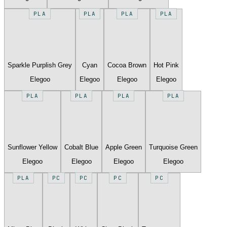
PLA
PLA
PLA
PLA
Sparkle Purplish Grey
Cyan
Cocoa Brown
Hot Pink
Elegoo
Elegoo
Elegoo
Elegoo
PLA
PLA
PLA
PLA
Sunflower Yellow
Cobalt Blue
Apple Green
Turquoise Green
Elegoo
Elegoo
Elegoo
Elegoo
PLA
PC
PC
PC
PC