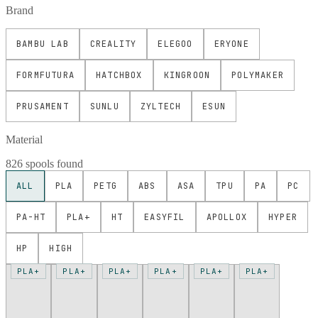
Brand
BAMBU LAB
CREALITY
ELEGOO
ERYONE
FORMFUTURA
HATCHBOX
KINGROON
POLYMAKER
PRUSAMENT
SUNLU
ZYLTECH
ESUN
Material
826 spools found
ALL
PLA
PETG
ABS
ASA
TPU
PA
PC
PA-HT
PLA+
HT
EASYFIL
APOLLOX
HYPER
HP
HIGH
PLA+
PLA+
PLA+
PLA+
PLA+
PLA+