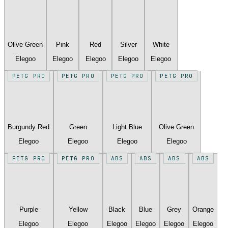
Olive Green
Pink
Red
Silver
White
Elegoo
Elegoo
Elegoo
Elegoo
Elegoo
PETG PRO
PETG PRO
PETG PRO
PETG PRO
Burgundy Red
Green
Light Blue
Olive Green
Elegoo
Elegoo
Elegoo
Elegoo
PETG PRO
PETG PRO
ABS
ABS
ABS
ABS
Purple
Yellow
Black
Blue
Grey
Orange
Elegoo
Elegoo
Elegoo
Elegoo
Elegoo
Elegoo