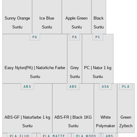
Sunny Orange
Ice Blue
Apple Green
Black
Sunlu
Sunlu
Sunlu
Sunlu
PA
PA
PC
Easy Nylon(PA) | Natürliche Farbe
Grey
PC | Natur 1 kg
Sunlu
Sunlu
Sunlu
ABS
ABS
ASA
PLA
ABS-GF | Naturfarbe 1 kg
ABS-FR | Black 1KG
White
Green
Sunlu
Sunlu
Polymaker
Zyltech
PLA FLUO
PLA MATTE
PLA WOOD
ABS