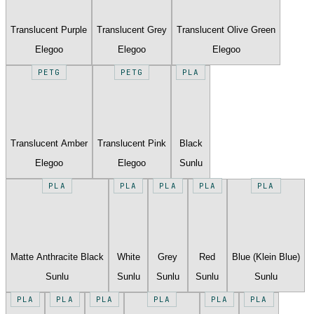
Translucent Purple
Translucent Grey
Translucent Olive Green
Elegoo
Elegoo
Elegoo
PETG
PETG
PLA
Translucent Amber
Translucent Pink
Black
Elegoo
Elegoo
Sunlu
PLA
PLA
PLA
PLA
PLA
Matte Anthracite Black
White
Grey
Red
Blue (Klein Blue)
Sunlu
Sunlu
Sunlu
Sunlu
Sunlu
PLA
PLA
PLA
PLA
PLA
PLA