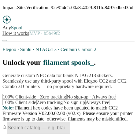
Impact-Site-Verification: 92e954e5-00a8-4029-811b-8497edbed35d
Any
Spool
How it works
MVP
· b5b49f2
Elegoo · Sunlu · NTAG213 · Centauri Carbon 2
Unlock your
filament spools
.
Generate custom NFC data for blank NTAG213 stickers.
Seamlessly use any third-party spool with Elegoo CC2 and CC2
Combo 3D printers — no proprietary hardware required.
100% Client-side · Zero tracking
No sign-up · Always free
100% Client-side
Zero tracking
No sign-up
Always free
Note
:
Filament hex codes have been updated to match CC2
Firmware Version V02.00.02.00 (v02.x). Please ensure your printer
firmware is up to date, otherwise, filaments may be misidentified.