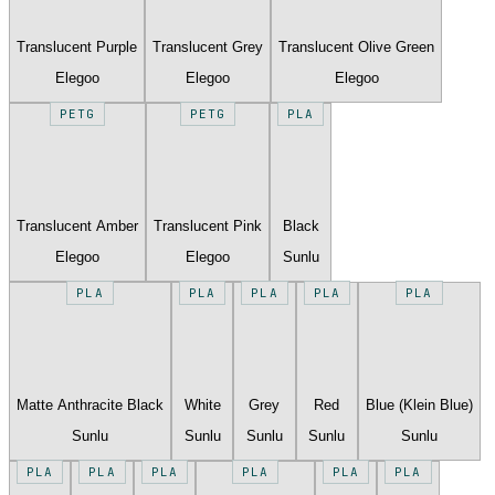
Translucent Purple
Translucent Grey
Translucent Olive Green
Elegoo
Elegoo
Elegoo
PETG
PETG
PLA
Translucent Amber
Translucent Pink
Black
Elegoo
Elegoo
Sunlu
PLA
PLA
PLA
PLA
PLA
Matte Anthracite Black
White
Grey
Red
Blue (Klein Blue)
Sunlu
Sunlu
Sunlu
Sunlu
Sunlu
PLA
PLA
PLA
PLA
PLA
PLA