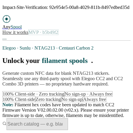
Impact-Site-Verification: 92e954e5-00a8-4029-811b-8497edbed35d
Any
Spool
How it works
MVP
· b5b49f2
Elegoo · Sunlu · NTAG213 · Centauri Carbon 2
Unlock your
filament spools
.
Generate custom NFC data for blank NTAG213 stickers.
Seamlessly use any third-party spool with Elegoo CC2 and CC2
Combo 3D printers — no proprietary hardware required.
100% Client-side · Zero tracking
No sign-up · Always free
100% Client-side
Zero tracking
No sign-up
Always free
Note
:
Filament hex codes have been updated to match CC2
Firmware Version V02.00.02.00 (v02.x). Please ensure your printer
firmware is up to date, otherwise, filaments may be misidentified.