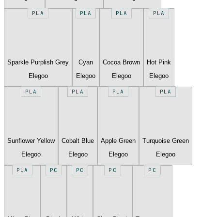
PLA
PLA
PLA
PLA
Sparkle Purplish Grey
Cyan
Cocoa Brown
Hot Pink
Elegoo
Elegoo
Elegoo
Elegoo
PLA
PLA
PLA
PLA
Sunflower Yellow
Cobalt Blue
Apple Green
Turquoise Green
Elegoo
Elegoo
Elegoo
Elegoo
PLA
PC
PC
PC
PC