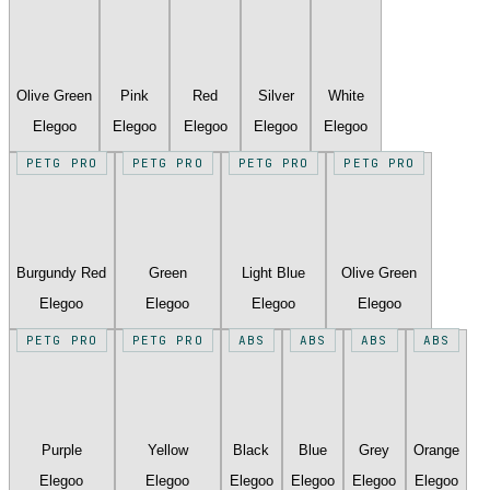
Olive Green
Pink
Red
Silver
White
Elegoo
Elegoo
Elegoo
Elegoo
Elegoo
PETG PRO
PETG PRO
PETG PRO
PETG PRO
Burgundy Red
Green
Light Blue
Olive Green
Elegoo
Elegoo
Elegoo
Elegoo
PETG PRO
PETG PRO
ABS
ABS
ABS
ABS
Purple
Yellow
Black
Blue
Grey
Orange
Elegoo
Elegoo
Elegoo
Elegoo
Elegoo
Elegoo