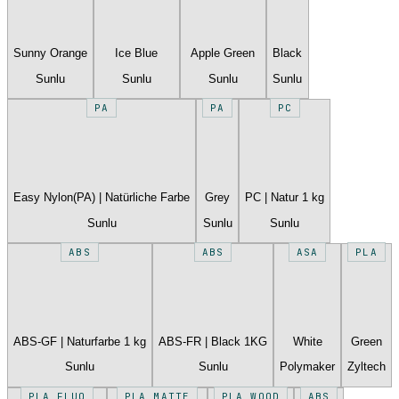
Sunny Orange
Ice Blue
Apple Green
Black
Sunlu
Sunlu
Sunlu
Sunlu
PA
PA
PC
Easy Nylon(PA) | Natürliche Farbe
Grey
PC | Natur 1 kg
Sunlu
Sunlu
Sunlu
ABS
ABS
ASA
PLA
ABS-GF | Naturfarbe 1 kg
ABS-FR | Black 1KG
White
Green
Sunlu
Sunlu
Polymaker
Zyltech
PLA FLUO
PLA MATTE
PLA WOOD
ABS