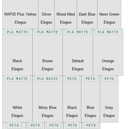
RAPID Plus Yellow
Silver
Wood filled
Dark Blue
Neon Green
Elegoo
Elegoo
Elegoo
Elegoo
Elegoo
PLA MATTE
PLA MATTE
PLA MATTE
PLA MATTE
Black
Brown
Default
Orange
Elegoo
Elegoo
Elegoo
Elegoo
PLA MATTE
PLA BASIC
PETG
PETG
PETG
White
Misty Blue
Black
Blue
Grey
Elegoo
Elegoo
Elegoo
Elegoo
Elegoo
PETG
PETG
PETG
PETG
PETG