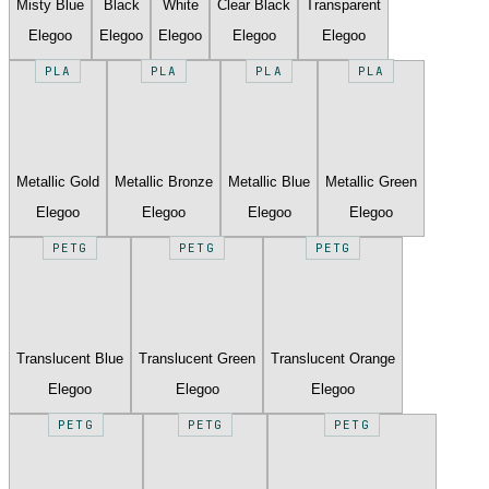
Misty Blue
Black
White
Clear Black
Transparent
Elegoo
Elegoo
Elegoo
Elegoo
Elegoo
PLA
PLA
PLA
PLA
Metallic Gold
Metallic Bronze
Metallic Blue
Metallic Green
Elegoo
Elegoo
Elegoo
Elegoo
PETG
PETG
PETG
Translucent Blue
Translucent Green
Translucent Orange
Elegoo
Elegoo
Elegoo
PETG
PETG
PETG