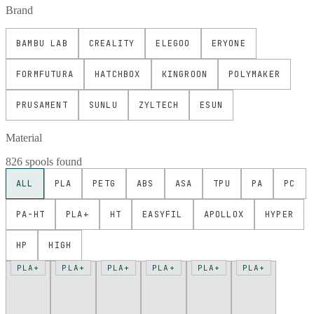
Brand
BAMBU LAB
CREALITY
ELEGOO
ERYONE
FORMFUTURA
HATCHBOX
KINGROON
POLYMAKER
PRUSAMENT
SUNLU
ZYLTECH
ESUN
Material
826 spools found
ALL
PLA
PETG
ABS
ASA
TPU
PA
PC
PA-HT
PLA+
HT
EASYFIL
APOLLOX
HYPER
HP
HIGH
PLA+
PLA+
PLA+
PLA+
PLA+
PLA+