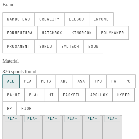
Brand
BAMBU LAB
CREALITY
ELEGOO
ERYONE
FORMFUTURA
HATCHBOX
KINGROON
POLYMAKER
PRUSAMENT
SUNLU
ZYLTECH
ESUN
Material
826 spools found
ALL
PLA
PETG
ABS
ASA
TPU
PA
PC
PA-HT
PLA+
HT
EASYFIL
APOLLOX
HYPER
HP
HIGH
PLA+
PLA+
PLA+
PLA+
PLA+
PLA+