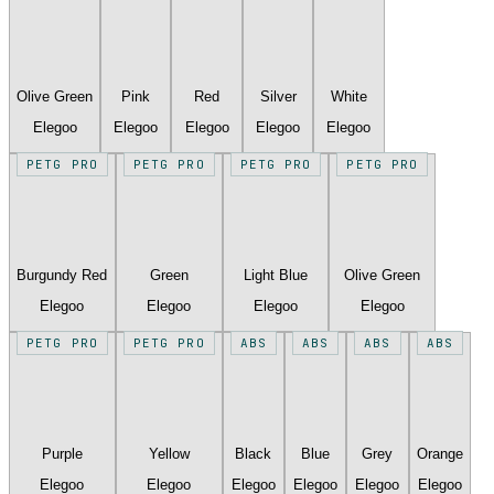
Olive Green
Pink
Red
Silver
White
Elegoo
Elegoo
Elegoo
Elegoo
Elegoo
PETG PRO
PETG PRO
PETG PRO
PETG PRO
Burgundy Red
Green
Light Blue
Olive Green
Elegoo
Elegoo
Elegoo
Elegoo
PETG PRO
PETG PRO
ABS
ABS
ABS
ABS
Purple
Yellow
Black
Blue
Grey
Orange
Elegoo
Elegoo
Elegoo
Elegoo
Elegoo
Elegoo