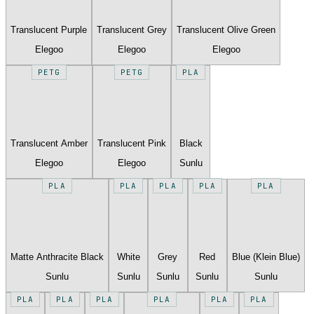
Translucent Purple
Translucent Grey
Translucent Olive Green
Elegoo
Elegoo
Elegoo
PETG
PETG
PLA
Translucent Amber
Translucent Pink
Black
Elegoo
Elegoo
Sunlu
PLA
PLA
PLA
PLA
PLA
Matte Anthracite Black
White
Grey
Red
Blue (Klein Blue)
Sunlu
Sunlu
Sunlu
Sunlu
Sunlu
PLA
PLA
PLA
PLA
PLA
PLA