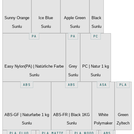
Sunny Orange
Ice Blue
Apple Green
Black
Sunlu
Sunlu
Sunlu
Sunlu
PA
PA
PC
Easy Nylon(PA) | Natürliche Farbe
Grey
PC | Natur 1 kg
Sunlu
Sunlu
Sunlu
ABS
ABS
ASA
PLA
ABS-GF | Naturfarbe 1 kg
ABS-FR | Black 1KG
White
Green
Sunlu
Sunlu
Polymaker
Zyltech
PLA FLUO
PLA MATTE
PLA WOOD
ABS