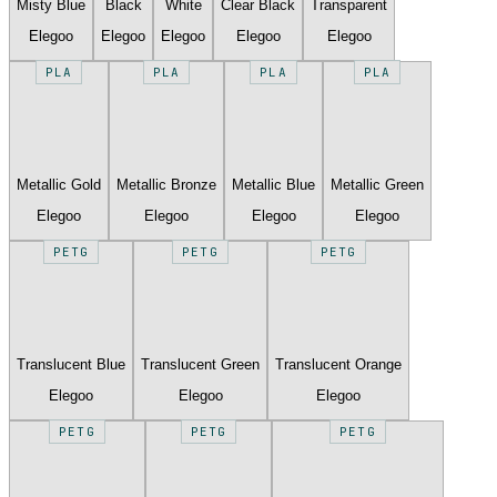
Misty Blue
Black
White
Clear Black
Transparent
Elegoo
Elegoo
Elegoo
Elegoo
Elegoo
PLA
PLA
PLA
PLA
Metallic Gold
Metallic Bronze
Metallic Blue
Metallic Green
Elegoo
Elegoo
Elegoo
Elegoo
PETG
PETG
PETG
Translucent Blue
Translucent Green
Translucent Orange
Elegoo
Elegoo
Elegoo
PETG
PETG
PETG