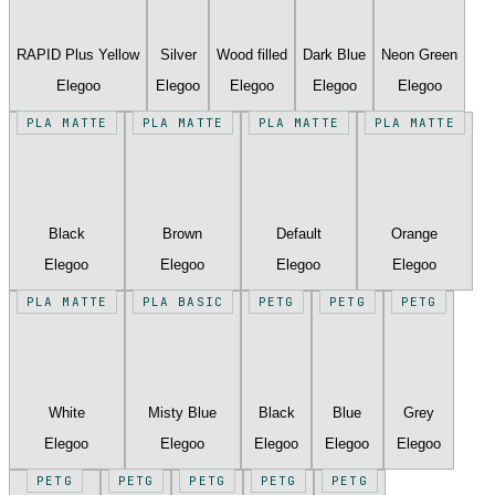
RAPID Plus Yellow
Silver
Wood filled
Dark Blue
Neon Green
Elegoo
Elegoo
Elegoo
Elegoo
Elegoo
PLA MATTE
PLA MATTE
PLA MATTE
PLA MATTE
Black
Brown
Default
Orange
Elegoo
Elegoo
Elegoo
Elegoo
PLA MATTE
PLA BASIC
PETG
PETG
PETG
White
Misty Blue
Black
Blue
Grey
Elegoo
Elegoo
Elegoo
Elegoo
Elegoo
PETG
PETG
PETG
PETG
PETG