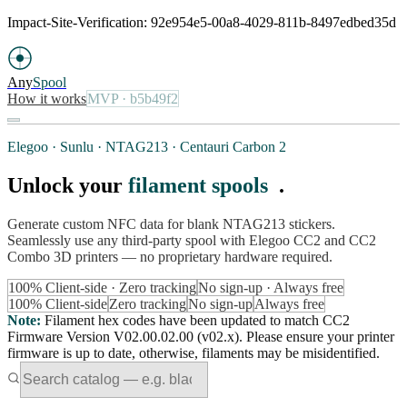
Impact-Site-Verification: 92e954e5-00a8-4029-811b-8497edbed35d
Any
Spool
How it works
MVP
· b5b49f2
Elegoo · Sunlu · NTAG213 · Centauri Carbon 2
Unlock your
filament spools
.
Generate custom NFC data for blank NTAG213 stickers.
Seamlessly use any third-party spool with Elegoo CC2 and CC2
Combo 3D printers — no proprietary hardware required.
100% Client-side · Zero tracking
No sign-up · Always free
100% Client-side
Zero tracking
No sign-up
Always free
Note
:
Filament hex codes have been updated to match CC2
Firmware Version V02.00.02.00 (v02.x). Please ensure your printer
firmware is up to date, otherwise, filaments may be misidentified.