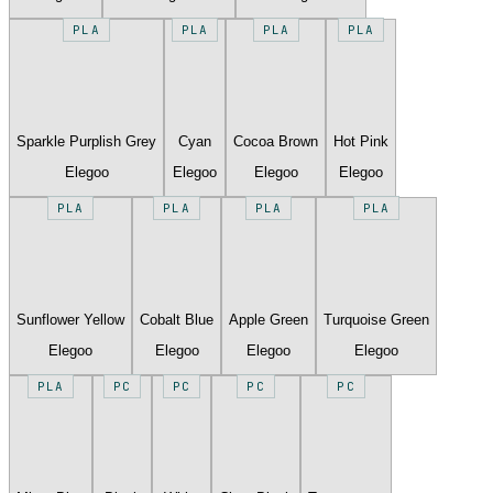
PLA
PLA
PLA
PLA
Sparkle Purplish Grey
Cyan
Cocoa Brown
Hot Pink
Elegoo
Elegoo
Elegoo
Elegoo
PLA
PLA
PLA
PLA
Sunflower Yellow
Cobalt Blue
Apple Green
Turquoise Green
Elegoo
Elegoo
Elegoo
Elegoo
PLA
PC
PC
PC
PC