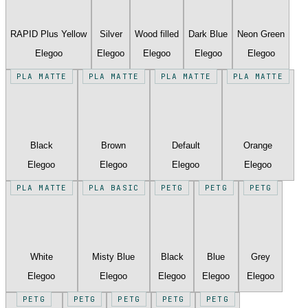
RAPID Plus Yellow
Silver
Wood filled
Dark Blue
Neon Green
Elegoo
Elegoo
Elegoo
Elegoo
Elegoo
PLA MATTE
PLA MATTE
PLA MATTE
PLA MATTE
Black
Brown
Default
Orange
Elegoo
Elegoo
Elegoo
Elegoo
PLA MATTE
PLA BASIC
PETG
PETG
PETG
White
Misty Blue
Black
Blue
Grey
Elegoo
Elegoo
Elegoo
Elegoo
Elegoo
PETG
PETG
PETG
PETG
PETG