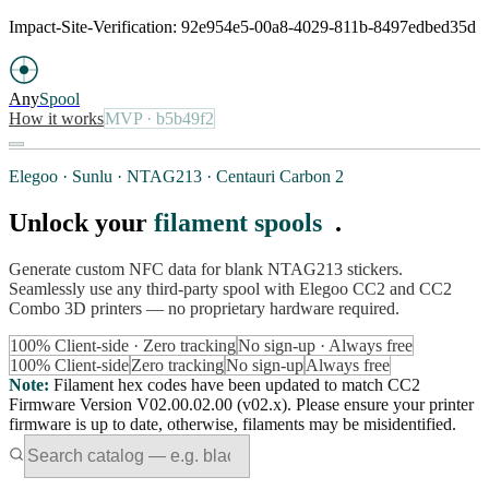
Impact-Site-Verification: 92e954e5-00a8-4029-811b-8497edbed35d
Any
Spool
How it works
MVP
· b5b49f2
Elegoo · Sunlu · NTAG213 · Centauri Carbon 2
Unlock your
filament spools
.
Generate custom NFC data for blank NTAG213 stickers.
Seamlessly use any third-party spool with Elegoo CC2 and CC2
Combo 3D printers — no proprietary hardware required.
100% Client-side · Zero tracking
No sign-up · Always free
100% Client-side
Zero tracking
No sign-up
Always free
Note
:
Filament hex codes have been updated to match CC2
Firmware Version V02.00.02.00 (v02.x). Please ensure your printer
firmware is up to date, otherwise, filaments may be misidentified.