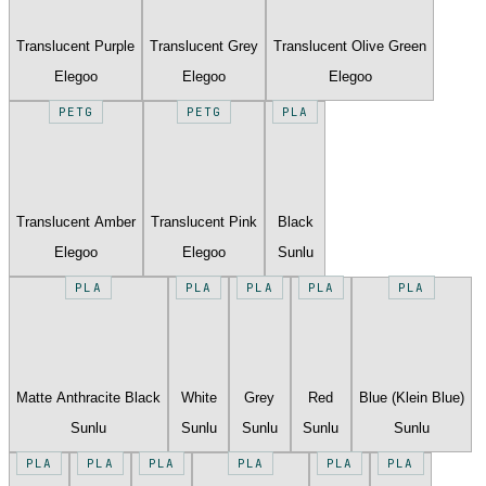
Translucent Purple
Translucent Grey
Translucent Olive Green
Elegoo
Elegoo
Elegoo
PETG
PETG
PLA
Translucent Amber
Translucent Pink
Black
Elegoo
Elegoo
Sunlu
PLA
PLA
PLA
PLA
PLA
Matte Anthracite Black
White
Grey
Red
Blue (Klein Blue)
Sunlu
Sunlu
Sunlu
Sunlu
Sunlu
PLA
PLA
PLA
PLA
PLA
PLA