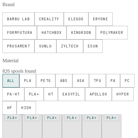
Brand
BAMBU LAB
CREALITY
ELEGOO
ERYONE
FORMFUTURA
HATCHBOX
KINGROON
POLYMAKER
PRUSAMENT
SUNLU
ZYLTECH
ESUN
Material
826 spools found
ALL
PLA
PETG
ABS
ASA
TPU
PA
PC
PA-HT
PLA+
HT
EASYFIL
APOLLOX
HYPER
HP
HIGH
PLA+
PLA+
PLA+
PLA+
PLA+
PLA+