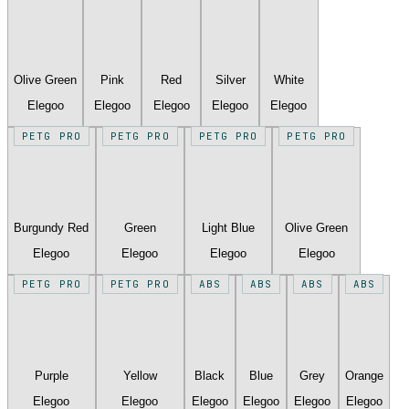
Olive Green
Pink
Red
Silver
White
Elegoo
Elegoo
Elegoo
Elegoo
Elegoo
PETG PRO
PETG PRO
PETG PRO
PETG PRO
Burgundy Red
Green
Light Blue
Olive Green
Elegoo
Elegoo
Elegoo
Elegoo
PETG PRO
PETG PRO
ABS
ABS
ABS
ABS
Purple
Yellow
Black
Blue
Grey
Orange
Elegoo
Elegoo
Elegoo
Elegoo
Elegoo
Elegoo