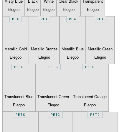
Misty Blue
Black
White
Clear Black
Transparent
Elegoo
Elegoo
Elegoo
Elegoo
Elegoo
PLA
PLA
PLA
PLA
Metallic Gold
Metallic Bronze
Metallic Blue
Metallic Green
Elegoo
Elegoo
Elegoo
Elegoo
PETG
PETG
PETG
Translucent Blue
Translucent Green
Translucent Orange
Elegoo
Elegoo
Elegoo
PETG
PETG
PETG