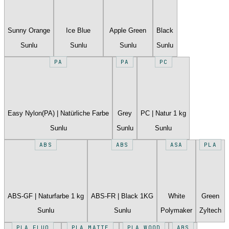
Sunny Orange
Ice Blue
Apple Green
Black
Sunlu
Sunlu
Sunlu
Sunlu
PA
PA
PC
Easy Nylon(PA) | Natürliche Farbe
Grey
PC | Natur 1 kg
Sunlu
Sunlu
Sunlu
ABS
ABS
ASA
PLA
ABS-GF | Naturfarbe 1 kg
ABS-FR | Black 1KG
White
Green
Sunlu
Sunlu
Polymaker
Zyltech
PLA FLUO
PLA MATTE
PLA WOOD
ABS