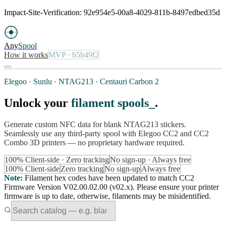
Impact-Site-Verification: 92e954e5-00a8-4029-811b-8497edbed35d
Any
Spool
How it works
MVP
· b5b49f2
Elegoo · Sunlu · NTAG213 · Centauri Carbon 2
Unlock your
filament spools
.
Generate custom NFC data for blank NTAG213 stickers.
Seamlessly use any third-party spool with Elegoo CC2 and CC2
Combo 3D printers — no proprietary hardware required.
100% Client-side · Zero tracking
No sign-up · Always free
100% Client-side
Zero tracking
No sign-up
Always free
Note
:
Filament hex codes have been updated to match CC2
Firmware Version V02.00.02.00 (v02.x). Please ensure your printer
firmware is up to date, otherwise, filaments may be misidentified.