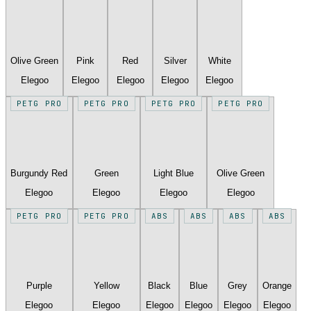
Olive Green
Pink
Red
Silver
White
Elegoo
Elegoo
Elegoo
Elegoo
Elegoo
PETG PRO
PETG PRO
PETG PRO
PETG PRO
Burgundy Red
Green
Light Blue
Olive Green
Elegoo
Elegoo
Elegoo
Elegoo
PETG PRO
PETG PRO
ABS
ABS
ABS
ABS
Purple
Yellow
Black
Blue
Grey
Orange
Elegoo
Elegoo
Elegoo
Elegoo
Elegoo
Elegoo