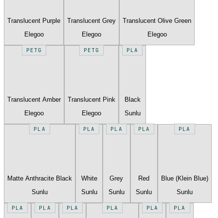
Translucent Purple
Translucent Grey
Translucent Olive Green
Elegoo
Elegoo
Elegoo
PETG
PETG
PLA
Translucent Amber
Translucent Pink
Black
Elegoo
Elegoo
Sunlu
PLA
PLA
PLA
PLA
PLA
Matte Anthracite Black
White
Grey
Red
Blue (Klein Blue)
Sunlu
Sunlu
Sunlu
Sunlu
Sunlu
PLA
PLA
PLA
PLA
PLA
PLA