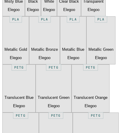
Misty Blue
Black
White
Clear Black
Transparent
Elegoo
Elegoo
Elegoo
Elegoo
Elegoo
PLA
PLA
PLA
PLA
Metallic Gold
Metallic Bronze
Metallic Blue
Metallic Green
Elegoo
Elegoo
Elegoo
Elegoo
PETG
PETG
PETG
Translucent Blue
Translucent Green
Translucent Orange
Elegoo
Elegoo
Elegoo
PETG
PETG
PETG