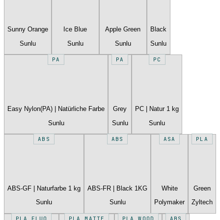
Sunny Orange
Ice Blue
Apple Green
Black
Sunlu
Sunlu
Sunlu
Sunlu
PA
PA
PC
Easy Nylon(PA) | Natürliche Farbe
Grey
PC | Natur 1 kg
Sunlu
Sunlu
Sunlu
ABS
ABS
ASA
PLA
ABS-GF | Naturfarbe 1 kg
ABS-FR | Black 1KG
White
Green
Sunlu
Sunlu
Polymaker
Zyltech
PLA FLUO
PLA MATTE
PLA WOOD
ABS