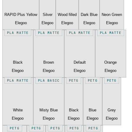
RAPID Plus Yellow
Silver
Wood filled
Dark Blue
Neon Green
Elegoo
Elegoo
Elegoo
Elegoo
Elegoo
PLA MATTE
PLA MATTE
PLA MATTE
PLA MATTE
Black
Brown
Default
Orange
Elegoo
Elegoo
Elegoo
Elegoo
PLA MATTE
PLA BASIC
PETG
PETG
PETG
White
Misty Blue
Black
Blue
Grey
Elegoo
Elegoo
Elegoo
Elegoo
Elegoo
PETG
PETG
PETG
PETG
PETG