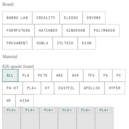
Brand
BAMBU LAB
CREALITY
ELEGOO
ERYONE
FORMFUTURA
HATCHBOX
KINGROON
POLYMAKER
PRUSAMENT
SUNLU
ZYLTECH
ESUN
Material
826 spools found
ALL
PLA
PETG
ABS
ASA
TPU
PA
PC
PA-HT
PLA+
HT
EASYFIL
APOLLOX
HYPER
HP
HIGH
PLA+
PLA+
PLA+
PLA+
PLA+
PLA+