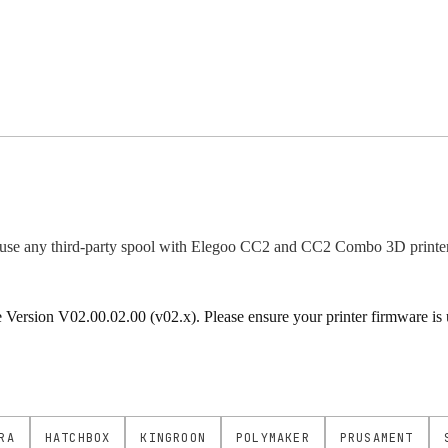
use any third-party spool with Elegoo CC2 and CC2 Combo 3D printer
rsion V02.00.02.00 (v02.x). Please ensure your printer firmware is up
RA
HATCHBOX
KINGROON
POLYMAKER
PRUSAMENT