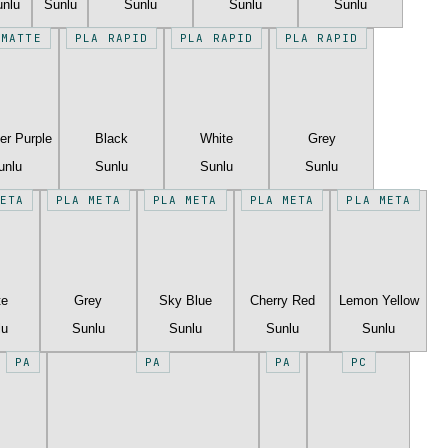
unlu
Sunlu
Sunlu
Sunlu
Sunlu
 MATTE
PLA RAPID
PLA RAPID
PLA RAPID
er Purple
Black
White
Grey
unlu
Sunlu
Sunlu
Sunlu
ETA
PLA META
PLA META
PLA META
PLA META
te
Grey
Sky Blue
Cherry Red
Lemon Yellow
lu
Sunlu
Sunlu
Sunlu
Sunlu
PA
PA
PA
PC