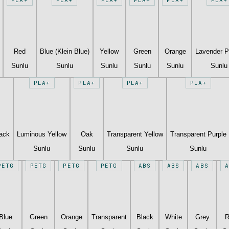
Red
Blue (Klein Blue)
Yellow
Green
Orange
Lavender P
Sunlu
Sunlu
Sunlu
Sunlu
Sunlu
Sunlu
PLA+
PLA+
PLA+
PLA+
lack
Luminous Yellow
Oak
Transparent Yellow
Transparent Purple
Sunlu
Sunlu
Sunlu
Sunlu
PETG
PETG
PETG
PETG
ABS
ABS
ABS
A
Blue
Green
Orange
Transparent
Black
White
Grey