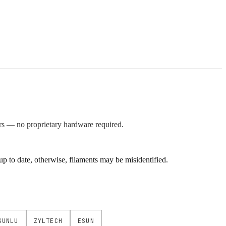
s — no proprietary hardware required.
 to date, otherwise, filaments may be misidentified.
SUNLU
ZYLTECH
ESUN