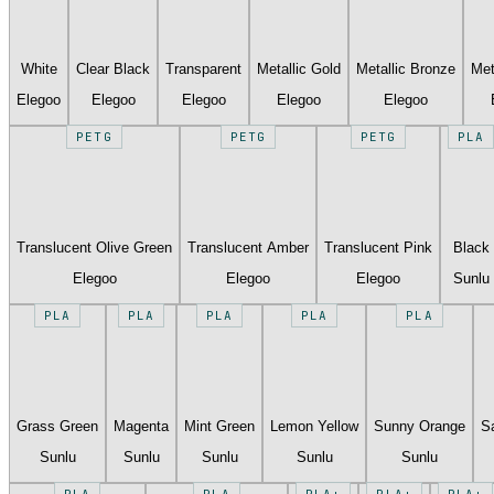
White
Clear Black
Transparent
Metallic Gold
Metallic Bronze
Met
Elegoo
Elegoo
Elegoo
Elegoo
Elegoo
PETG
PETG
PETG
PLA
Translucent Olive Green
Translucent Amber
Translucent Pink
Black
Elegoo
Elegoo
Elegoo
Sunlu
PLA
PLA
PLA
PLA
PLA
Grass Green
Magenta
Mint Green
Lemon Yellow
Sunny Orange
S
Sunlu
Sunlu
Sunlu
Sunlu
Sunlu
PLA
PLA
PLA+
PLA+
PLA+