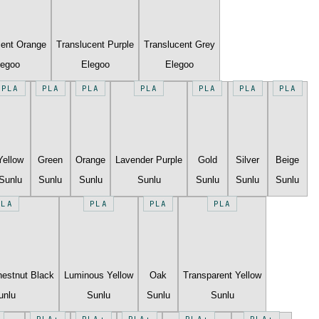
cent Orange
Translucent Purple
Translucent Grey
legoo
Elegoo
Elegoo
PLA
PLA
PLA
PLA
PLA
PLA
PLA
Yellow
Green
Orange
Lavender Purple
Gold
Silver
Beige
Sunlu
Sunlu
Sunlu
Sunlu
Sunlu
Sunlu
Sunlu
PLA
PLA
PLA
PLA
estnut Black
Luminous Yellow
Oak
Transparent Yellow
unlu
Sunlu
Sunlu
Sunlu
PLA+
PLA+
PLA+
PLA+
PLA+