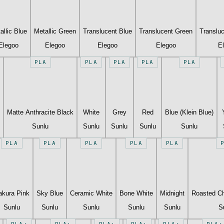
allic Blue
Metallic Green
Translucent Blue
Translucent Green
Translu
Elegoo
Elegoo
Elegoo
Elegoo
E
PLA
PLA
PLA
PLA
PLA
Matte Anthracite Black
White
Grey
Red
Blue (Klein Blue)
Sunlu
Sunlu
Sunlu
Sunlu
Sunlu
PLA
PLA
PLA
PLA
PLA
akura Pink
Sky Blue
Ceramic White
Bone White
Midnight
Roasted Ch
Sunlu
Sunlu
Sunlu
Sunlu
Sunlu
S
PLA+
PLA+
PLA+
PLA+
PLA+
PLA+