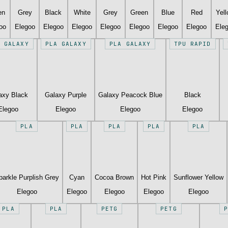
en
Grey
Black
White
Grey
Green
Blue
Red
Yel
oo
Elegoo
Elegoo
Elegoo
Elegoo
Elegoo
Elegoo
Elegoo
Ele
 GALAXY
PLA GALAXY
PLA GALAXY
TPU RAPID
axy Black
Galaxy Purple
Galaxy Peacock Blue
Black
Elegoo
Elegoo
Elegoo
Elegoo
PLA
PLA
PLA
PLA
PLA
parkle Purplish Grey
Cyan
Cocoa Brown
Hot Pink
Sunflower Yellow
Elegoo
Elegoo
Elegoo
Elegoo
Elegoo
PLA
PLA
PETG
PETG
P