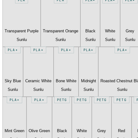
Transparent Purple
Transparent Orange
Black
White
Grey
Sunlu
Sunlu
Sunlu
Sunlu
Sunlu
PLA+
PLA+
PLA+
PLA+
PLA+
Sky Blue
Ceramic White
Bone White
Midnight
Roasted Chestnut B
Sunlu
Sunlu
Sunlu
Sunlu
Sunlu
PLA+
PLA+
PETG
PETG
PETG
PETG
Mint Green
Olive Green
Black
White
Grey
Red