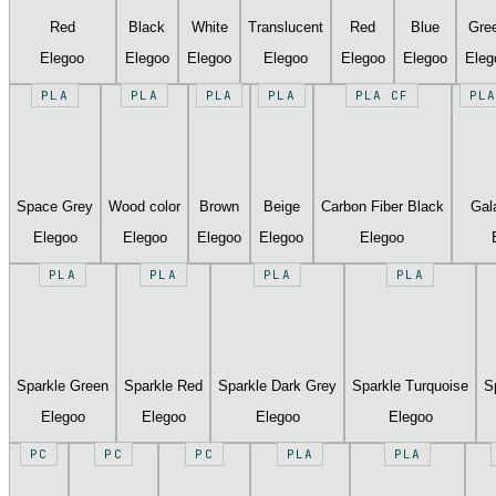
Red
Black
White
Translucent
Red
Blue
Gre
Elegoo
Elegoo
Elegoo
Elegoo
Elegoo
Elegoo
Eleg
PLA
PLA
PLA
PLA
PLA CF
PLA
Space Grey
Wood color
Brown
Beige
Carbon Fiber Black
Gal
Elegoo
Elegoo
Elegoo
Elegoo
Elegoo
PLA
PLA
PLA
PLA
Sparkle Green
Sparkle Red
Sparkle Dark Grey
Sparkle Turquoise
S
Elegoo
Elegoo
Elegoo
Elegoo
PC
PC
PC
PLA
PLA