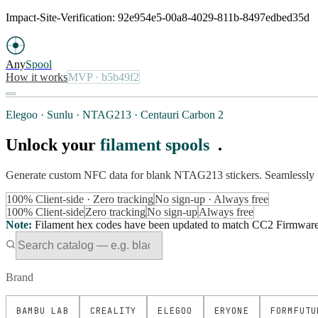
Impact-Site-Verification: 92e954e5-00a8-4029-811b-8497edbed35d
Any
Spool
How it works
MVP
· b5b49f2
Elegoo · Sunlu · NTAG213 · Centauri Carbon 2
Unlock your
filament spools
.
Generate custom NFC data for blank NTAG213 stickers. Seamlessly 
100% Client-side · Zero tracking
No sign-up · Always free
100% Client-side
Zero tracking
No sign-up
Always free
Note
:
Filament hex codes have been updated to match CC2 Firmware Ve
Brand
BAMBU LAB
CREALITY
ELEGOO
ERYONE
FORMFUTU