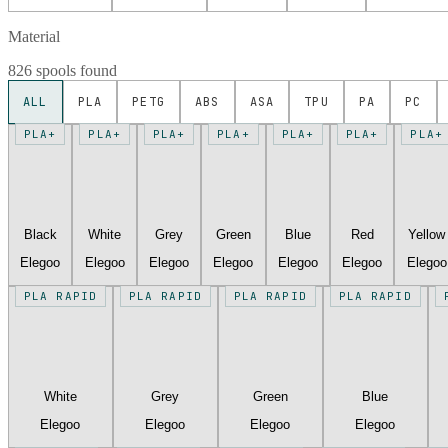
Material
826 spools found
ALL
PLA
PETG
ABS
ASA
TPU
PA
PC
PLA+
PLA+
PLA+
PLA+
PLA+
PLA+
PLA+
Black
White
Grey
Green
Blue
Red
Yellow
Elegoo
Elegoo
Elegoo
Elegoo
Elegoo
Elegoo
Elegoo
PLA RAPID
PLA RAPID
PLA RAPID
PLA RAPID
White
Grey
Green
Blue
Elegoo
Elegoo
Elegoo
Elegoo