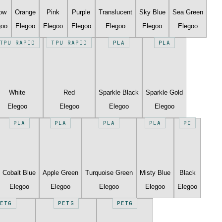
low
Orange
Pink
Purple
Translucent
Sky Blue
Sea Green
goo
Elegoo
Elegoo
Elegoo
Elegoo
Elegoo
Elegoo
TPU RAPID
TPU RAPID
PLA
PLA
White
Red
Sparkle Black
Sparkle Gold
Elegoo
Elegoo
Elegoo
Elegoo
PLA
PLA
PLA
PLA
PC
Cobalt Blue
Apple Green
Turquoise Green
Misty Blue
Black
Elegoo
Elegoo
Elegoo
Elegoo
Elegoo
ETG
PETG
PETG