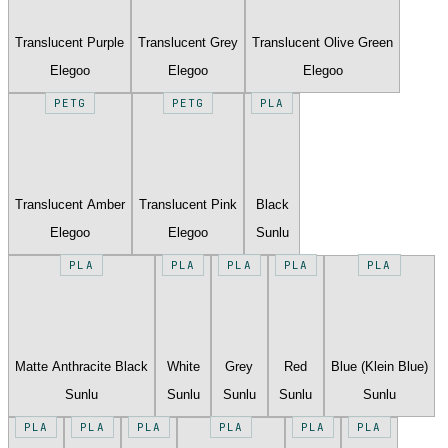
Translucent Purple
Translucent Grey
Translucent Olive Green
Elegoo
Elegoo
Elegoo
PETG
PETG
PLA
Translucent Amber
Translucent Pink
Black
Elegoo
Elegoo
Sunlu
PLA
PLA
PLA
PLA
PLA
Matte Anthracite Black
White
Grey
Red
Blue (Klein Blue)
Sunlu
Sunlu
Sunlu
Sunlu
Sunlu
PLA
PLA
PLA
PLA
PLA
PLA