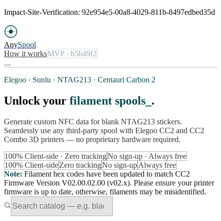
Impact-Site-Verification: 92e954e5-00a8-4029-811b-8497edbed35d
Any
Spool
How it works
MVP
· b5b49f2
Elegoo · Sunlu · NTAG213 · Centauri Carbon 2
Unlock your
filament spools
.
Generate custom NFC data for blank NTAG213 stickers.
Seamlessly use any third-party spool with Elegoo CC2 and CC2
Combo 3D printers — no proprietary hardware required.
100% Client-side · Zero tracking
No sign-up · Always free
100% Client-side
Zero tracking
No sign-up
Always free
Note
:
Filament hex codes have been updated to match CC2
Firmware Version V02.00.02.00 (v02.x). Please ensure your printer
firmware is up to date, otherwise, filaments may be misidentified.