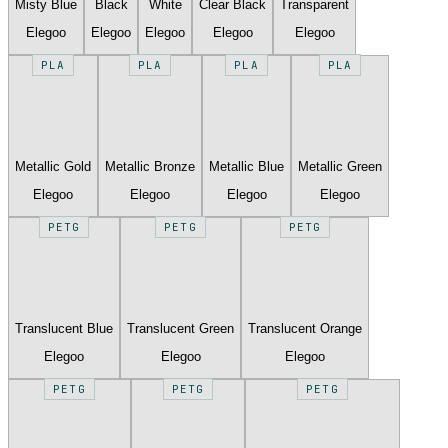
Misty Blue
Black
White
Clear Black
Transparent
Elegoo
Elegoo
Elegoo
Elegoo
Elegoo
PLA
PLA
PLA
PLA
Metallic Gold
Metallic Bronze
Metallic Blue
Metallic Green
Elegoo
Elegoo
Elegoo
Elegoo
PETG
PETG
PETG
Translucent Blue
Translucent Green
Translucent Orange
Elegoo
Elegoo
Elegoo
PETG
PETG
PETG