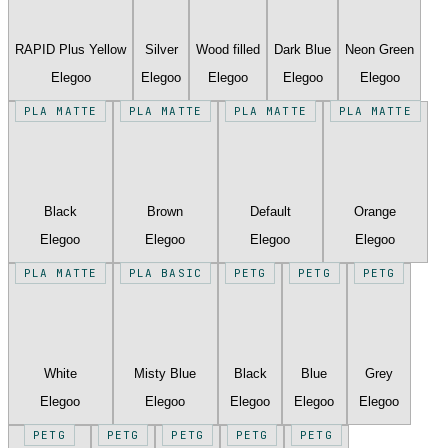
RAPID Plus Yellow
Silver
Wood filled
Dark Blue
Neon Green
Elegoo
Elegoo
Elegoo
Elegoo
Elegoo
PLA MATTE
PLA MATTE
PLA MATTE
PLA MATTE
Black
Brown
Default
Orange
Elegoo
Elegoo
Elegoo
Elegoo
PLA MATTE
PLA BASIC
PETG
PETG
PETG
White
Misty Blue
Black
Blue
Grey
Elegoo
Elegoo
Elegoo
Elegoo
Elegoo
PETG
PETG
PETG
PETG
PETG