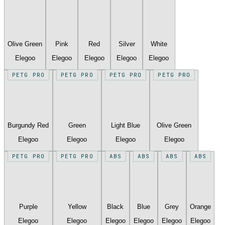
Olive Green
Pink
Red
Silver
White
Elegoo
Elegoo
Elegoo
Elegoo
Elegoo
PETG PRO
PETG PRO
PETG PRO
PETG PRO
Burgundy Red
Green
Light Blue
Olive Green
Elegoo
Elegoo
Elegoo
Elegoo
PETG PRO
PETG PRO
ABS
ABS
ABS
ABS
Purple
Yellow
Black
Blue
Grey
Orange
Elegoo
Elegoo
Elegoo
Elegoo
Elegoo
Elegoo