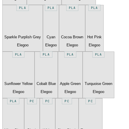
PLA
PLA
PLA
PLA
Sparkle Purplish Grey
Cyan
Cocoa Brown
Hot Pink
Elegoo
Elegoo
Elegoo
Elegoo
PLA
PLA
PLA
PLA
Sunflower Yellow
Cobalt Blue
Apple Green
Turquoise Green
Elegoo
Elegoo
Elegoo
Elegoo
PLA
PC
PC
PC
PC