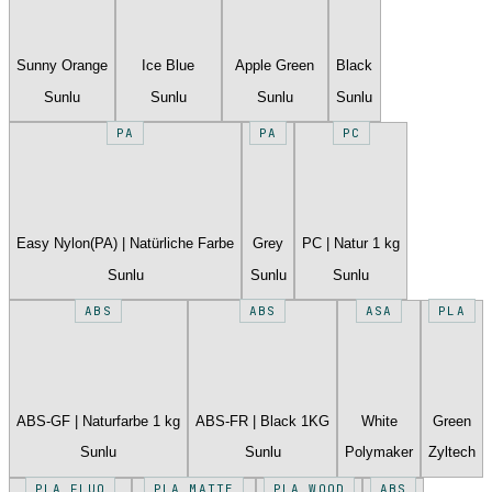
Sunny Orange
Ice Blue
Apple Green
Black
Sunlu
Sunlu
Sunlu
Sunlu
PA
PA
PC
Easy Nylon(PA) | Natürliche Farbe
Grey
PC | Natur 1 kg
Sunlu
Sunlu
Sunlu
ABS
ABS
ASA
PLA
ABS-GF | Naturfarbe 1 kg
ABS-FR | Black 1KG
White
Green
Sunlu
Sunlu
Polymaker
Zyltech
PLA FLUO
PLA MATTE
PLA WOOD
ABS