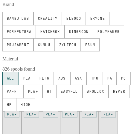
Brand
BAMBU LAB
CREALITY
ELEGOO
ERYONE
FORMFUTURA
HATCHBOX
KINGROON
POLYMAKER
PRUSAMENT
SUNLU
ZYLTECH
ESUN
Material
826 spools found
ALL
PLA
PETG
ABS
ASA
TPU
PA
PC
PA-HT
PLA+
HT
EASYFIL
APOLLOX
HYPER
HP
HIGH
PLA+
PLA+
PLA+
PLA+
PLA+
PLA+