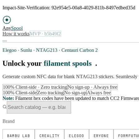
Impact-Site-Verification: 92e954e5-00a8-4029-811b-8497edbed35d
Any
Spool
How it works
MVP
· b5b49f2
Elegoo · Sunlu · NTAG213 · Centauri Carbon 2
Unlock your
filament spools
.
Generate custom NFC data for blank NTAG213 stickers. Seamlessly 
100% Client-side · Zero tracking
No sign-up · Always free
100% Client-side
Zero tracking
No sign-up
Always free
Note
:
Filament hex codes have been updated to match CC2 Firmware Ve
Brand
BAMBU LAB
CREALITY
ELEGOO
ERYONE
FORMFUTU