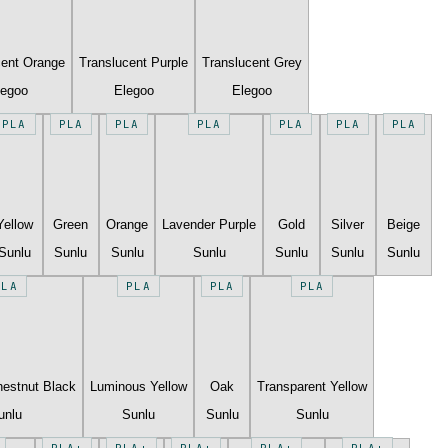
cent Orange
Translucent Purple
Translucent Grey
legoo
Elegoo
Elegoo
PLA
PLA
PLA
PLA
PLA
PLA
PLA
Yellow
Green
Orange
Lavender Purple
Gold
Silver
Beige
Sunlu
Sunlu
Sunlu
Sunlu
Sunlu
Sunlu
Sunlu
PLA
PLA
PLA
PLA
estnut Black
Luminous Yellow
Oak
Transparent Yellow
unlu
Sunlu
Sunlu
Sunlu
PLA+
PLA+
PLA+
PLA+
PLA+