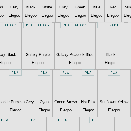
en
Grey
Black
White
Grey
Green
Blue
Red
Yel
oo
Elegoo
Elegoo
Elegoo
Elegoo
Elegoo
Elegoo
Elegoo
Ele
 GALAXY
PLA GALAXY
PLA GALAXY
TPU RAPID
axy Black
Galaxy Purple
Galaxy Peacock Blue
Black
Elegoo
Elegoo
Elegoo
Elegoo
PLA
PLA
PLA
PLA
PLA
parkle Purplish Grey
Cyan
Cocoa Brown
Hot Pink
Sunflower Yellow
Elegoo
Elegoo
Elegoo
Elegoo
Elegoo
PLA
PLA
PETG
PETG
P