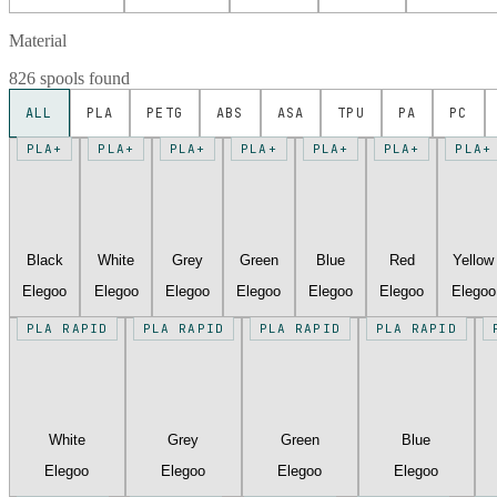
Material
826 spools found
ALL
PLA
PETG
ABS
ASA
TPU
PA
PC
PLA+
PLA+
PLA+
PLA+
PLA+
PLA+
PLA+
Black
White
Grey
Green
Blue
Red
Yellow
Elegoo
Elegoo
Elegoo
Elegoo
Elegoo
Elegoo
Elegoo
PLA RAPID
PLA RAPID
PLA RAPID
PLA RAPID
White
Grey
Green
Blue
Elegoo
Elegoo
Elegoo
Elegoo