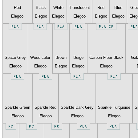
Red
Black
White
Translucent
Red
Blue
Gre
Elegoo
Elegoo
Elegoo
Elegoo
Elegoo
Elegoo
Eleg
PLA
PLA
PLA
PLA
PLA CF
PLA
Space Grey
Wood color
Brown
Beige
Carbon Fiber Black
Gal
Elegoo
Elegoo
Elegoo
Elegoo
Elegoo
PLA
PLA
PLA
PLA
Sparkle Green
Sparkle Red
Sparkle Dark Grey
Sparkle Turquoise
S
Elegoo
Elegoo
Elegoo
Elegoo
PC
PC
PC
PLA
PLA