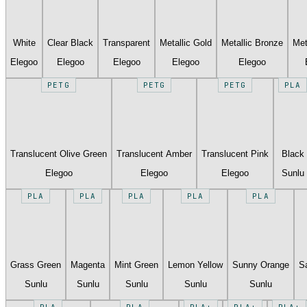
White
Clear Black
Transparent
Metallic Gold
Metallic Bronze
Met
Elegoo
Elegoo
Elegoo
Elegoo
Elegoo
PETG
PETG
PETG
PLA
Translucent Olive Green
Translucent Amber
Translucent Pink
Black
Elegoo
Elegoo
Elegoo
Sunlu
PLA
PLA
PLA
PLA
PLA
Grass Green
Magenta
Mint Green
Lemon Yellow
Sunny Orange
S
Sunlu
Sunlu
Sunlu
Sunlu
Sunlu
PLA
PLA
PLA+
PLA+
PLA+