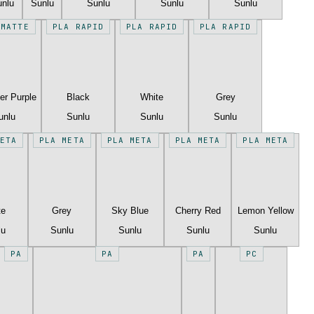
unlu
Sunlu
Sunlu
Sunlu
Sunlu
 MATTE
PLA RAPID
PLA RAPID
PLA RAPID
er Purple
Black
White
Grey
unlu
Sunlu
Sunlu
Sunlu
ETA
PLA META
PLA META
PLA META
PLA META
te
Grey
Sky Blue
Cherry Red
Lemon Yellow
lu
Sunlu
Sunlu
Sunlu
Sunlu
PA
PA
PA
PC