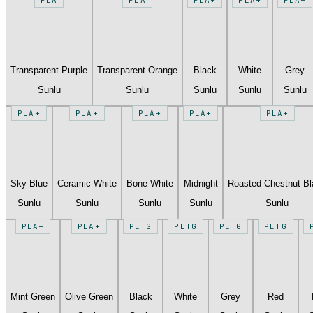
Transparent Purple
Transparent Orange
Black
White
Grey
Sunlu
Sunlu
Sunlu
Sunlu
Sunlu
PLA+
PLA+
PLA+
PLA+
PLA+
Sky Blue
Ceramic White
Bone White
Midnight
Roasted Chestnut B
Sunlu
Sunlu
Sunlu
Sunlu
Sunlu
PLA+
PLA+
PETG
PETG
PETG
PETG
Mint Green
Olive Green
Black
White
Grey
Red