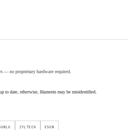
s — no proprietary hardware required.
 to date, otherwise, filaments may be misidentified.
SUNLU
ZYLTECH
ESUN