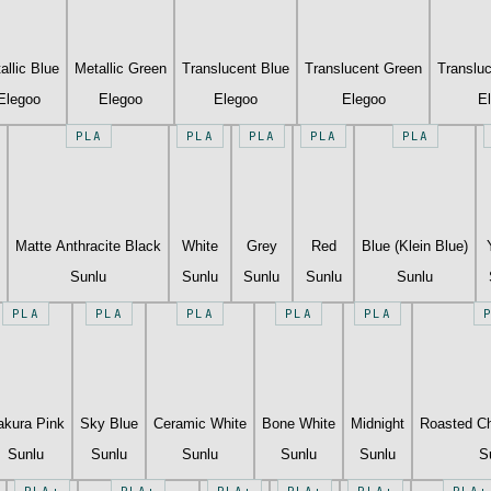
allic Blue
Metallic Green
Translucent Blue
Translucent Green
Translu
Elegoo
Elegoo
Elegoo
Elegoo
E
PLA
PLA
PLA
PLA
PLA
Matte Anthracite Black
White
Grey
Red
Blue (Klein Blue)
Sunlu
Sunlu
Sunlu
Sunlu
Sunlu
PLA
PLA
PLA
PLA
PLA
akura Pink
Sky Blue
Ceramic White
Bone White
Midnight
Roasted Ch
Sunlu
Sunlu
Sunlu
Sunlu
Sunlu
S
PLA+
PLA+
PLA+
PLA+
PLA+
PLA+