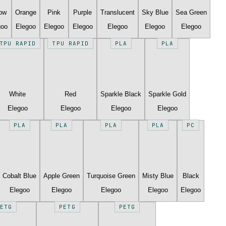
low
Orange
Pink
Purple
Translucent
Sky Blue
Sea Green
goo
Elegoo
Elegoo
Elegoo
Elegoo
Elegoo
Elegoo
TPU RAPID
TPU RAPID
PLA
PLA
White
Red
Sparkle Black
Sparkle Gold
Elegoo
Elegoo
Elegoo
Elegoo
PLA
PLA
PLA
PLA
PC
Cobalt Blue
Apple Green
Turquoise Green
Misty Blue
Black
Elegoo
Elegoo
Elegoo
Elegoo
Elegoo
ETG
PETG
PETG