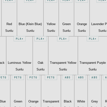
Red
Blue (Klein Blue)
Yellow
Green
Orange
Lavender P
Sunlu
Sunlu
Sunlu
Sunlu
Sunlu
Sunlu
PLA+
PLA+
PLA+
PLA+
lack
Luminous Yellow
Oak
Transparent Yellow
Transparent Purple
Sunlu
Sunlu
Sunlu
Sunlu
PETG
PETG
PETG
PETG
ABS
ABS
ABS
A
Blue
Green
Orange
Transparent
Black
White
Grey