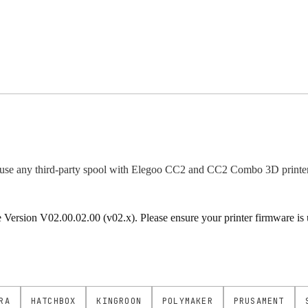
use any third-party spool with Elegoo CC2 and CC2 Combo 3D printer
rsion V02.00.02.00 (v02.x). Please ensure your printer firmware is up
RA
HATCHBOX
KINGROON
POLYMAKER
PRUSAMENT