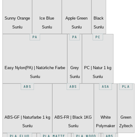
Sunny Orange
Ice Blue
Apple Green
Black
Sunlu
Sunlu
Sunlu
Sunlu
PA
PA
PC
Easy Nylon(PA) | Natürliche Farbe
Grey
PC | Natur 1 kg
Sunlu
Sunlu
Sunlu
ABS
ABS
ASA
PLA
ABS-GF | Naturfarbe 1 kg
ABS-FR | Black 1KG
White
Green
Sunlu
Sunlu
Polymaker
Zyltech
PLA FLUO
PLA MATTE
PLA WOOD
ABS