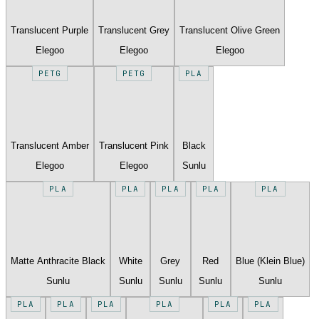
Translucent Purple
Translucent Grey
Translucent Olive Green
Elegoo
Elegoo
Elegoo
PETG
PETG
PLA
Translucent Amber
Translucent Pink
Black
Elegoo
Elegoo
Sunlu
PLA
PLA
PLA
PLA
PLA
Matte Anthracite Black
White
Grey
Red
Blue (Klein Blue)
Sunlu
Sunlu
Sunlu
Sunlu
Sunlu
PLA
PLA
PLA
PLA
PLA
PLA