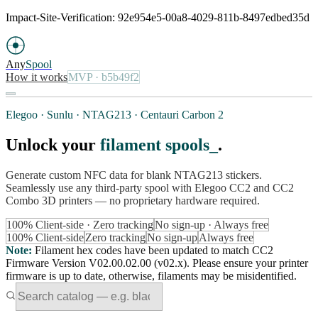
Impact-Site-Verification: 92e954e5-00a8-4029-811b-8497edbed35d
Any
Spool
How it works
MVP
· b5b49f2
Elegoo · Sunlu · NTAG213 · Centauri Carbon 2
Unlock your
filament spools
.
Generate custom NFC data for blank NTAG213 stickers.
Seamlessly use any third-party spool with Elegoo CC2 and CC2
Combo 3D printers — no proprietary hardware required.
100% Client-side · Zero tracking
No sign-up · Always free
100% Client-side
Zero tracking
No sign-up
Always free
Note
:
Filament hex codes have been updated to match CC2
Firmware Version V02.00.02.00 (v02.x). Please ensure your printer
firmware is up to date, otherwise, filaments may be misidentified.