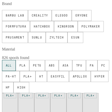
Brand
BAMBU LAB
CREALITY
ELEGOO
ERYONE
FORMFUTURA
HATCHBOX
KINGROON
POLYMAKER
PRUSAMENT
SUNLU
ZYLTECH
ESUN
Material
826 spools found
ALL
PLA
PETG
ABS
ASA
TPU
PA
PC
PA-HT
PLA+
HT
EASYFIL
APOLLOX
HYPER
HP
HIGH
PLA+
PLA+
PLA+
PLA+
PLA+
PLA+