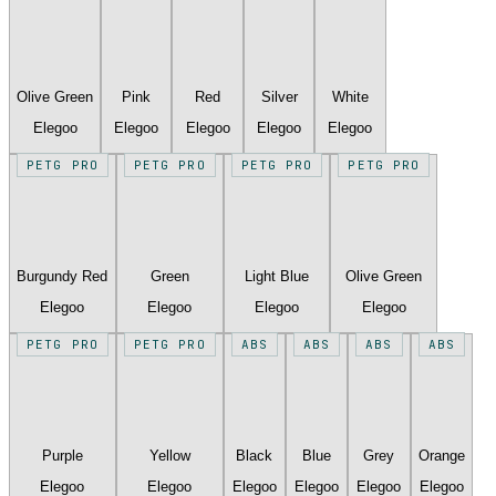
Olive Green
Pink
Red
Silver
White
Elegoo
Elegoo
Elegoo
Elegoo
Elegoo
PETG PRO
PETG PRO
PETG PRO
PETG PRO
Burgundy Red
Green
Light Blue
Olive Green
Elegoo
Elegoo
Elegoo
Elegoo
PETG PRO
PETG PRO
ABS
ABS
ABS
ABS
Purple
Yellow
Black
Blue
Grey
Orange
Elegoo
Elegoo
Elegoo
Elegoo
Elegoo
Elegoo