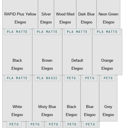
RAPID Plus Yellow
Silver
Wood filled
Dark Blue
Neon Green
Elegoo
Elegoo
Elegoo
Elegoo
Elegoo
PLA MATTE
PLA MATTE
PLA MATTE
PLA MATTE
Black
Brown
Default
Orange
Elegoo
Elegoo
Elegoo
Elegoo
PLA MATTE
PLA BASIC
PETG
PETG
PETG
White
Misty Blue
Black
Blue
Grey
Elegoo
Elegoo
Elegoo
Elegoo
Elegoo
PETG
PETG
PETG
PETG
PETG