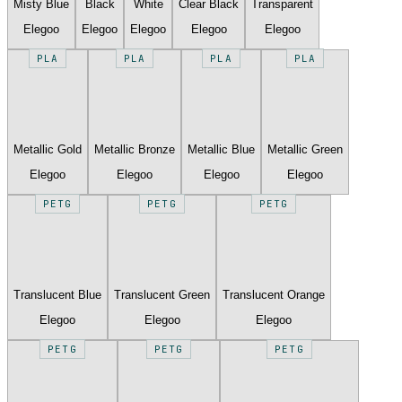
Misty Blue
Black
White
Clear Black
Transparent
Elegoo
Elegoo
Elegoo
Elegoo
Elegoo
PLA
PLA
PLA
PLA
Metallic Gold
Metallic Bronze
Metallic Blue
Metallic Green
Elegoo
Elegoo
Elegoo
Elegoo
PETG
PETG
PETG
Translucent Blue
Translucent Green
Translucent Orange
Elegoo
Elegoo
Elegoo
PETG
PETG
PETG