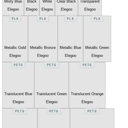
Misty Blue
Black
White
Clear Black
Transparent
Elegoo
Elegoo
Elegoo
Elegoo
Elegoo
PLA
PLA
PLA
PLA
Metallic Gold
Metallic Bronze
Metallic Blue
Metallic Green
Elegoo
Elegoo
Elegoo
Elegoo
PETG
PETG
PETG
Translucent Blue
Translucent Green
Translucent Orange
Elegoo
Elegoo
Elegoo
PETG
PETG
PETG