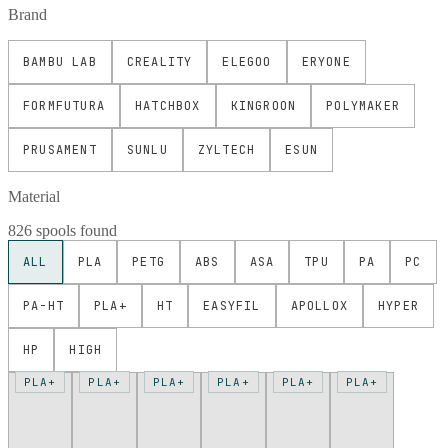
Brand
BAMBU LAB
CREALITY
ELEGOO
ERYONE
FORMFUTURA
HATCHBOX
KINGROON
POLYMAKER
PRUSAMENT
SUNLU
ZYLTECH
ESUN
Material
826 spools found
ALL
PLA
PETG
ABS
ASA
TPU
PA
PC
PA-HT
PLA+
HT
EASYFIL
APOLLOX
HYPER
HP
HIGH
PLA+
PLA+
PLA+
PLA+
PLA+
PLA+