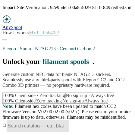
Impact-Site-Verification: 92e954e5-00a8-4029-811b-8497edbed35d
Any
Spool
How it works
MVP
· b5b49f2
Elegoo · Sunlu · NTAG213 · Centauri Carbon 2
Unlock your
filament spools
.
Generate custom NFC data for blank NTAG213 stickers.
Seamlessly use any third-party spool with Elegoo CC2 and CC2
Combo 3D printers — no proprietary hardware required.
100% Client-side · Zero tracking
No sign-up · Always free
100% Client-side
Zero tracking
No sign-up
Always free
Note
:
Filament hex codes have been updated to match CC2
Firmware Version V02.00.02.00 (v02.x). Please ensure your printer
firmware is up to date, otherwise, filaments may be misidentified.