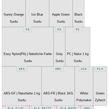
Sunny Orange
Ice Blue
Apple Green
Black
Sunlu
Sunlu
Sunlu
Sunlu
PA
PA
PC
Easy Nylon(PA) | Natürliche Farbe
Grey
PC | Natur 1 kg
Sunlu
Sunlu
Sunlu
ABS
ABS
ASA
PLA
ABS-GF | Naturfarbe 1 kg
ABS-FR | Black 1KG
White
Green
Sunlu
Sunlu
Polymaker
Zyltech
PLA FLUO
PLA MATTE
PLA WOOD
ABS