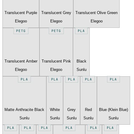
Translucent Purple
Translucent Grey
Translucent Olive Green
Elegoo
Elegoo
Elegoo
PETG
PETG
PLA
Translucent Amber
Translucent Pink
Black
Elegoo
Elegoo
Sunlu
PLA
PLA
PLA
PLA
PLA
Matte Anthracite Black
White
Grey
Red
Blue (Klein Blue)
Sunlu
Sunlu
Sunlu
Sunlu
Sunlu
PLA
PLA
PLA
PLA
PLA
PLA