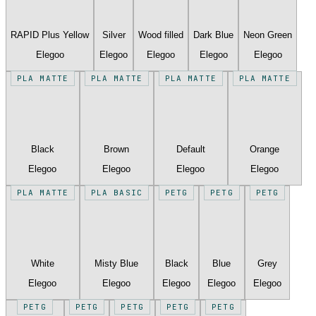
RAPID Plus Yellow
Silver
Wood filled
Dark Blue
Neon Green
Elegoo
Elegoo
Elegoo
Elegoo
Elegoo
PLA MATTE
PLA MATTE
PLA MATTE
PLA MATTE
Black
Brown
Default
Orange
Elegoo
Elegoo
Elegoo
Elegoo
PLA MATTE
PLA BASIC
PETG
PETG
PETG
White
Misty Blue
Black
Blue
Grey
Elegoo
Elegoo
Elegoo
Elegoo
Elegoo
PETG
PETG
PETG
PETG
PETG