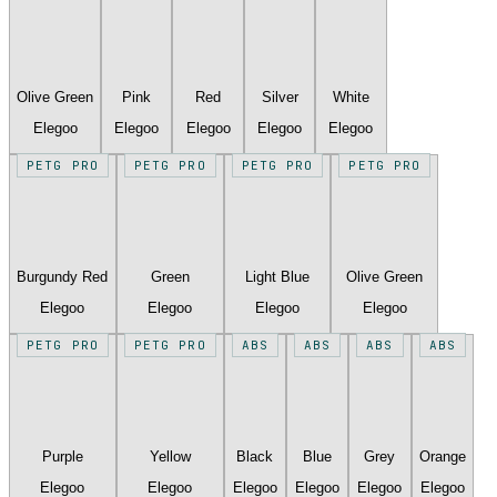
Olive Green
Pink
Red
Silver
White
Elegoo
Elegoo
Elegoo
Elegoo
Elegoo
PETG PRO
PETG PRO
PETG PRO
PETG PRO
Burgundy Red
Green
Light Blue
Olive Green
Elegoo
Elegoo
Elegoo
Elegoo
PETG PRO
PETG PRO
ABS
ABS
ABS
ABS
Purple
Yellow
Black
Blue
Grey
Orange
Elegoo
Elegoo
Elegoo
Elegoo
Elegoo
Elegoo