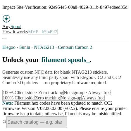
Impact-Site-Verification: 92e954e5-00a8-4029-811b-8497edbed35d
Any
Spool
How it works
MVP
· b5b49f2
Elegoo · Sunlu · NTAG213 · Centauri Carbon 2
Unlock your
filament spools
.
Generate custom NFC data for blank NTAG213 stickers.
Seamlessly use any third-party spool with Elegoo CC2 and CC2
Combo 3D printers — no proprietary hardware required.
100% Client-side · Zero tracking
No sign-up · Always free
100% Client-side
Zero tracking
No sign-up
Always free
Note
:
Filament hex codes have been updated to match CC2
Firmware Version V02.00.02.00 (v02.x). Please ensure your printer
firmware is up to date, otherwise, filaments may be misidentified.