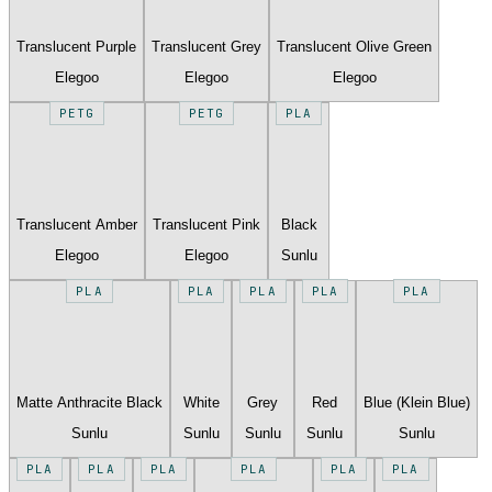
Translucent Purple
Translucent Grey
Translucent Olive Green
Elegoo
Elegoo
Elegoo
PETG
PETG
PLA
Translucent Amber
Translucent Pink
Black
Elegoo
Elegoo
Sunlu
PLA
PLA
PLA
PLA
PLA
Matte Anthracite Black
White
Grey
Red
Blue (Klein Blue)
Sunlu
Sunlu
Sunlu
Sunlu
Sunlu
PLA
PLA
PLA
PLA
PLA
PLA