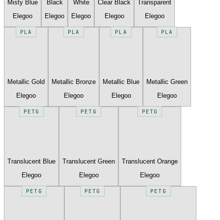
Misty Blue
Black
White
Clear Black
Transparent
Elegoo
Elegoo
Elegoo
Elegoo
Elegoo
PLA
PLA
PLA
PLA
Metallic Gold
Metallic Bronze
Metallic Blue
Metallic Green
Elegoo
Elegoo
Elegoo
Elegoo
PETG
PETG
PETG
Translucent Blue
Translucent Green
Translucent Orange
Elegoo
Elegoo
Elegoo
PETG
PETG
PETG