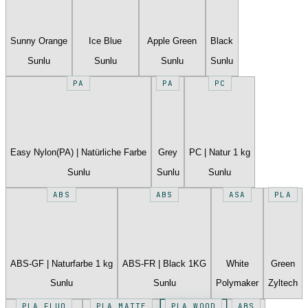
Sunny Orange
Ice Blue
Apple Green
Black
Sunlu
Sunlu
Sunlu
Sunlu
PA
PA
PC
Easy Nylon(PA) | Natürliche Farbe
Grey
PC | Natur 1 kg
Sunlu
Sunlu
Sunlu
ABS
ABS
ASA
PLA
ABS-GF | Naturfarbe 1 kg
ABS-FR | Black 1KG
White
Green
Sunlu
Sunlu
Polymaker
Zyltech
PLA FLUO
PLA MATTE
PLA WOOD
ABS