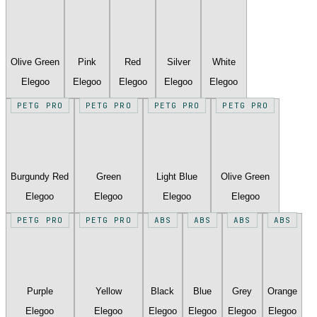
Olive Green
Pink
Red
Silver
White
Elegoo
Elegoo
Elegoo
Elegoo
Elegoo
PETG PRO
PETG PRO
PETG PRO
PETG PRO
Burgundy Red
Green
Light Blue
Olive Green
Elegoo
Elegoo
Elegoo
Elegoo
PETG PRO
PETG PRO
ABS
ABS
ABS
ABS
Purple
Yellow
Black
Blue
Grey
Orange
Elegoo
Elegoo
Elegoo
Elegoo
Elegoo
Elegoo