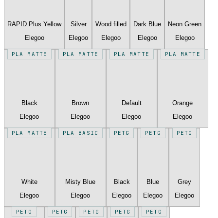
RAPID Plus Yellow
Silver
Wood filled
Dark Blue
Neon Green
Elegoo
Elegoo
Elegoo
Elegoo
Elegoo
PLA MATTE
PLA MATTE
PLA MATTE
PLA MATTE
Black
Brown
Default
Orange
Elegoo
Elegoo
Elegoo
Elegoo
PLA MATTE
PLA BASIC
PETG
PETG
PETG
White
Misty Blue
Black
Blue
Grey
Elegoo
Elegoo
Elegoo
Elegoo
Elegoo
PETG
PETG
PETG
PETG
PETG