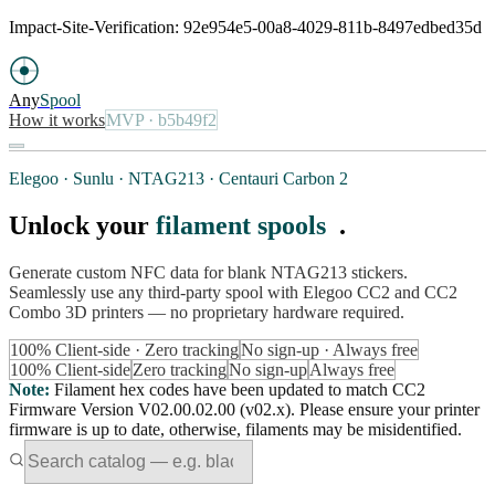
Impact-Site-Verification: 92e954e5-00a8-4029-811b-8497edbed35d
Any
Spool
How it works
MVP
· b5b49f2
Elegoo · Sunlu · NTAG213 · Centauri Carbon 2
Unlock your
filament spools
.
Generate custom NFC data for blank NTAG213 stickers.
Seamlessly use any third-party spool with Elegoo CC2 and CC2
Combo 3D printers — no proprietary hardware required.
100% Client-side · Zero tracking
No sign-up · Always free
100% Client-side
Zero tracking
No sign-up
Always free
Note
:
Filament hex codes have been updated to match CC2
Firmware Version V02.00.02.00 (v02.x). Please ensure your printer
firmware is up to date, otherwise, filaments may be misidentified.