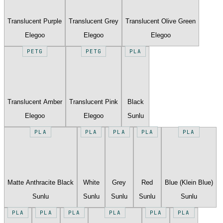
Translucent Purple
Translucent Grey
Translucent Olive Green
Elegoo
Elegoo
Elegoo
PETG
PETG
PLA
Translucent Amber
Translucent Pink
Black
Elegoo
Elegoo
Sunlu
PLA
PLA
PLA
PLA
PLA
Matte Anthracite Black
White
Grey
Red
Blue (Klein Blue)
Sunlu
Sunlu
Sunlu
Sunlu
Sunlu
PLA
PLA
PLA
PLA
PLA
PLA