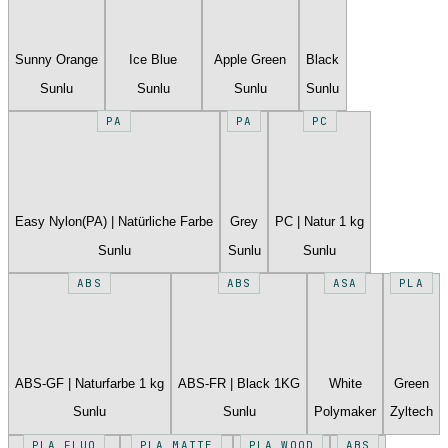
Sunny Orange
Ice Blue
Apple Green
Black
Sunlu
Sunlu
Sunlu
Sunlu
PA
PA
PC
Easy Nylon(PA) | Natürliche Farbe
Grey
PC | Natur 1 kg
Sunlu
Sunlu
Sunlu
ABS
ABS
ASA
PLA
ABS-GF | Naturfarbe 1 kg
ABS-FR | Black 1KG
White
Green
Sunlu
Sunlu
Polymaker
Zyltech
PLA FLUO
PLA MATTE
PLA WOOD
ABS