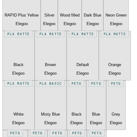
RAPID Plus Yellow
Silver
Wood filled
Dark Blue
Neon Green
Elegoo
Elegoo
Elegoo
Elegoo
Elegoo
PLA MATTE
PLA MATTE
PLA MATTE
PLA MATTE
Black
Brown
Default
Orange
Elegoo
Elegoo
Elegoo
Elegoo
PLA MATTE
PLA BASIC
PETG
PETG
PETG
White
Misty Blue
Black
Blue
Grey
Elegoo
Elegoo
Elegoo
Elegoo
Elegoo
PETG
PETG
PETG
PETG
PETG