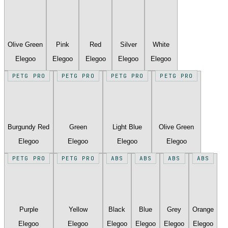
Olive Green
Pink
Red
Silver
White
Elegoo
Elegoo
Elegoo
Elegoo
Elegoo
PETG PRO
PETG PRO
PETG PRO
PETG PRO
Burgundy Red
Green
Light Blue
Olive Green
Elegoo
Elegoo
Elegoo
Elegoo
PETG PRO
PETG PRO
ABS
ABS
ABS
ABS
Purple
Yellow
Black
Blue
Grey
Orange
Elegoo
Elegoo
Elegoo
Elegoo
Elegoo
Elegoo