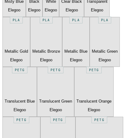
Misty Blue
Black
White
Clear Black
Transparent
Elegoo
Elegoo
Elegoo
Elegoo
Elegoo
PLA
PLA
PLA
PLA
Metallic Gold
Metallic Bronze
Metallic Blue
Metallic Green
Elegoo
Elegoo
Elegoo
Elegoo
PETG
PETG
PETG
Translucent Blue
Translucent Green
Translucent Orange
Elegoo
Elegoo
Elegoo
PETG
PETG
PETG