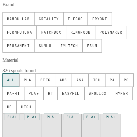
Brand
BAMBU LAB
CREALITY
ELEGOO
ERYONE
FORMFUTURA
HATCHBOX
KINGROON
POLYMAKER
PRUSAMENT
SUNLU
ZYLTECH
ESUN
Material
826 spools found
ALL
PLA
PETG
ABS
ASA
TPU
PA
PC
PA-HT
PLA+
HT
EASYFIL
APOLLOX
HYPER
HP
HIGH
PLA+
PLA+
PLA+
PLA+
PLA+
PLA+