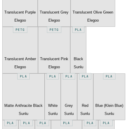
Translucent Purple
Translucent Grey
Translucent Olive Green
Elegoo
Elegoo
Elegoo
PETG
PETG
PLA
Translucent Amber
Translucent Pink
Black
Elegoo
Elegoo
Sunlu
PLA
PLA
PLA
PLA
PLA
Matte Anthracite Black
White
Grey
Red
Blue (Klein Blue)
Sunlu
Sunlu
Sunlu
Sunlu
Sunlu
PLA
PLA
PLA
PLA
PLA
PLA