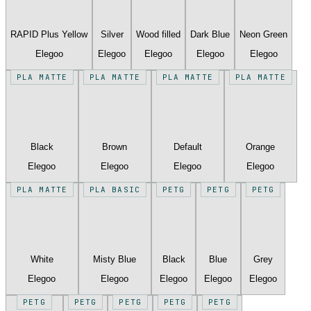
RAPID Plus Yellow
Silver
Wood filled
Dark Blue
Neon Green
Elegoo
Elegoo
Elegoo
Elegoo
Elegoo
PLA MATTE
PLA MATTE
PLA MATTE
PLA MATTE
Black
Brown
Default
Orange
Elegoo
Elegoo
Elegoo
Elegoo
PLA MATTE
PLA BASIC
PETG
PETG
PETG
White
Misty Blue
Black
Blue
Grey
Elegoo
Elegoo
Elegoo
Elegoo
Elegoo
PETG
PETG
PETG
PETG
PETG