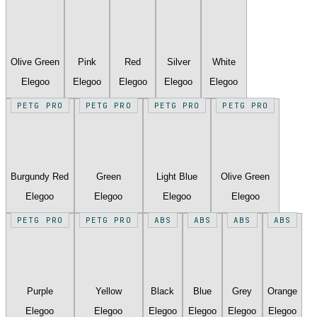
Olive Green
Pink
Red
Silver
White
Elegoo
Elegoo
Elegoo
Elegoo
Elegoo
PETG PRO
PETG PRO
PETG PRO
PETG PRO
Burgundy Red
Green
Light Blue
Olive Green
Elegoo
Elegoo
Elegoo
Elegoo
PETG PRO
PETG PRO
ABS
ABS
ABS
ABS
Purple
Yellow
Black
Blue
Grey
Orange
Elegoo
Elegoo
Elegoo
Elegoo
Elegoo
Elegoo