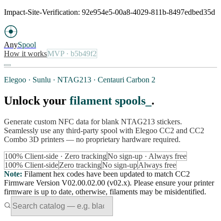
Impact-Site-Verification: 92e954e5-00a8-4029-811b-8497edbed35d
Any
Spool
How it works
MVP
· b5b49f2
Elegoo · Sunlu · NTAG213 · Centauri Carbon 2
Unlock your
filament spools
.
Generate custom NFC data for blank NTAG213 stickers.
Seamlessly use any third-party spool with Elegoo CC2 and CC2
Combo 3D printers — no proprietary hardware required.
100% Client-side · Zero tracking
No sign-up · Always free
100% Client-side
Zero tracking
No sign-up
Always free
Note
:
Filament hex codes have been updated to match CC2
Firmware Version V02.00.02.00 (v02.x). Please ensure your printer
firmware is up to date, otherwise, filaments may be misidentified.