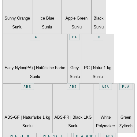
Sunny Orange
Ice Blue
Apple Green
Black
Sunlu
Sunlu
Sunlu
Sunlu
PA
PA
PC
Easy Nylon(PA) | Natürliche Farbe
Grey
PC | Natur 1 kg
Sunlu
Sunlu
Sunlu
ABS
ABS
ASA
PLA
ABS-GF | Naturfarbe 1 kg
ABS-FR | Black 1KG
White
Green
Sunlu
Sunlu
Polymaker
Zyltech
PLA FLUO
PLA MATTE
PLA WOOD
ABS