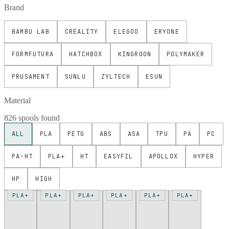
Brand
BAMBU LAB
CREALITY
ELEGOO
ERYONE
FORMFUTURA
HATCHBOX
KINGROON
POLYMAKER
PRUSAMENT
SUNLU
ZYLTECH
ESUN
Material
826 spools found
ALL
PLA
PETG
ABS
ASA
TPU
PA
PC
PA-HT
PLA+
HT
EASYFIL
APOLLOX
HYPER
HP
HIGH
PLA+
PLA+
PLA+
PLA+
PLA+
PLA+