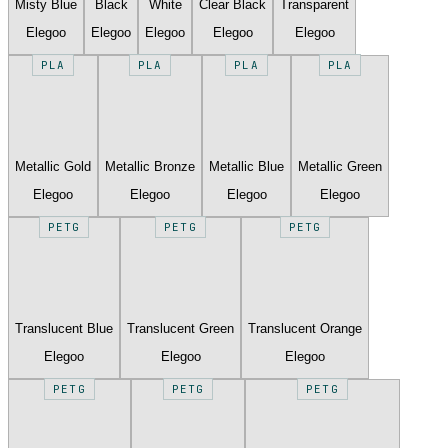
Misty Blue
Black
White
Clear Black
Transparent
Elegoo
Elegoo
Elegoo
Elegoo
Elegoo
PLA
PLA
PLA
PLA
Metallic Gold
Metallic Bronze
Metallic Blue
Metallic Green
Elegoo
Elegoo
Elegoo
Elegoo
PETG
PETG
PETG
Translucent Blue
Translucent Green
Translucent Orange
Elegoo
Elegoo
Elegoo
PETG
PETG
PETG