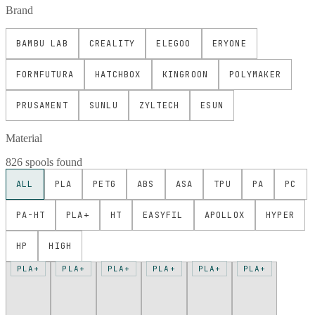
Brand
BAMBU LAB
CREALITY
ELEGOO
ERYONE
FORMFUTURA
HATCHBOX
KINGROON
POLYMAKER
PRUSAMENT
SUNLU
ZYLTECH
ESUN
Material
826 spools found
ALL
PLA
PETG
ABS
ASA
TPU
PA
PC
PA-HT
PLA+
HT
EASYFIL
APOLLOX
HYPER
HP
HIGH
PLA+
PLA+
PLA+
PLA+
PLA+
PLA+