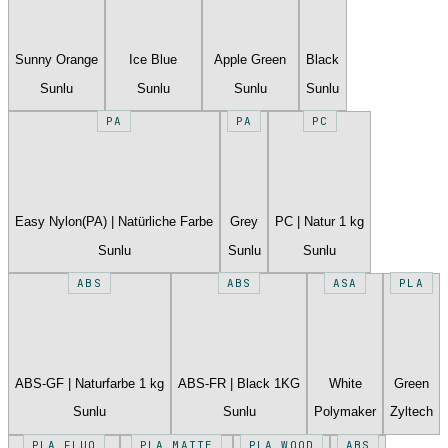
Sunny Orange
Ice Blue
Apple Green
Black
Sunlu
Sunlu
Sunlu
Sunlu
PA
PA
PC
Easy Nylon(PA) | Natürliche Farbe
Grey
PC | Natur 1 kg
Sunlu
Sunlu
Sunlu
ABS
ABS
ASA
PLA
ABS-GF | Naturfarbe 1 kg
ABS-FR | Black 1KG
White
Green
Sunlu
Sunlu
Polymaker
Zyltech
PLA FLUO
PLA MATTE
PLA WOOD
ABS