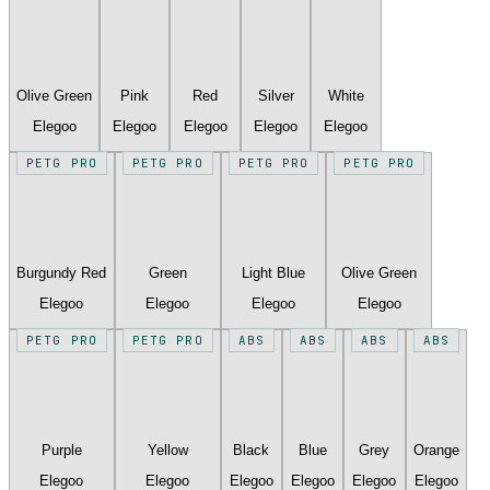
Olive Green
Pink
Red
Silver
White
Elegoo
Elegoo
Elegoo
Elegoo
Elegoo
PETG PRO
PETG PRO
PETG PRO
PETG PRO
Burgundy Red
Green
Light Blue
Olive Green
Elegoo
Elegoo
Elegoo
Elegoo
PETG PRO
PETG PRO
ABS
ABS
ABS
ABS
Purple
Yellow
Black
Blue
Grey
Orange
Elegoo
Elegoo
Elegoo
Elegoo
Elegoo
Elegoo