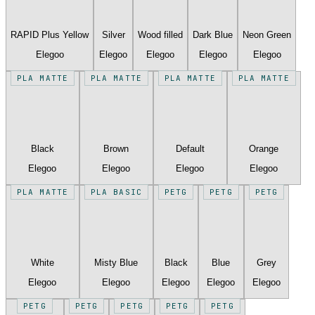
RAPID Plus Yellow
Silver
Wood filled
Dark Blue
Neon Green
Elegoo
Elegoo
Elegoo
Elegoo
Elegoo
PLA MATTE
PLA MATTE
PLA MATTE
PLA MATTE
Black
Brown
Default
Orange
Elegoo
Elegoo
Elegoo
Elegoo
PLA MATTE
PLA BASIC
PETG
PETG
PETG
White
Misty Blue
Black
Blue
Grey
Elegoo
Elegoo
Elegoo
Elegoo
Elegoo
PETG
PETG
PETG
PETG
PETG