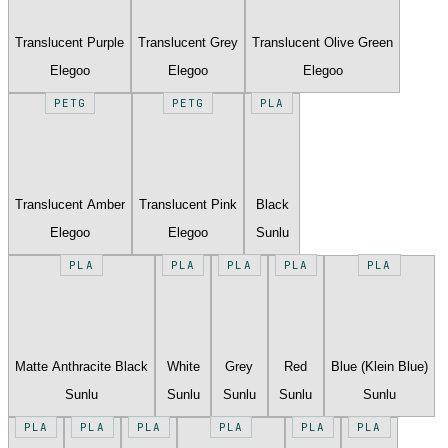
Translucent Purple
Translucent Grey
Translucent Olive Green
Elegoo
Elegoo
Elegoo
PETG
PETG
PLA
Translucent Amber
Translucent Pink
Black
Elegoo
Elegoo
Sunlu
PLA
PLA
PLA
PLA
PLA
Matte Anthracite Black
White
Grey
Red
Blue (Klein Blue)
Sunlu
Sunlu
Sunlu
Sunlu
Sunlu
PLA
PLA
PLA
PLA
PLA
PLA