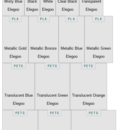
Misty Blue
Black
White
Clear Black
Transparent
Elegoo
Elegoo
Elegoo
Elegoo
Elegoo
PLA
PLA
PLA
PLA
Metallic Gold
Metallic Bronze
Metallic Blue
Metallic Green
Elegoo
Elegoo
Elegoo
Elegoo
PETG
PETG
PETG
Translucent Blue
Translucent Green
Translucent Orange
Elegoo
Elegoo
Elegoo
PETG
PETG
PETG