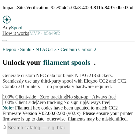
Impact-Site-Verification: 92e954e5-00a8-4029-811b-8497edbed35d
Any
Spool
How it works
MVP
· b5b49f2
Elegoo · Sunlu · NTAG213 · Centauri Carbon 2
Unlock your
filament spools
.
Generate custom NFC data for blank NTAG213 stickers.
Seamlessly use any third-party spool with Elegoo CC2 and CC2
Combo 3D printers — no proprietary hardware required.
100% Client-side · Zero tracking
No sign-up · Always free
100% Client-side
Zero tracking
No sign-up
Always free
Note
:
Filament hex codes have been updated to match CC2
Firmware Version V02.00.02.00 (v02.x). Please ensure your printer
firmware is up to date, otherwise, filaments may be misidentified.