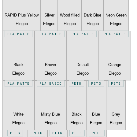
RAPID Plus Yellow
Silver
Wood filled
Dark Blue
Neon Green
Elegoo
Elegoo
Elegoo
Elegoo
Elegoo
PLA MATTE
PLA MATTE
PLA MATTE
PLA MATTE
Black
Brown
Default
Orange
Elegoo
Elegoo
Elegoo
Elegoo
PLA MATTE
PLA BASIC
PETG
PETG
PETG
White
Misty Blue
Black
Blue
Grey
Elegoo
Elegoo
Elegoo
Elegoo
Elegoo
PETG
PETG
PETG
PETG
PETG