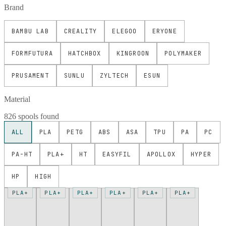
Brand
BAMBU LAB
CREALITY
ELEGOO
ERYONE
FORMFUTURA
HATCHBOX
KINGROON
POLYMAKER
PRUSAMENT
SUNLU
ZYLTECH
ESUN
Material
826 spools found
ALL
PLA
PETG
ABS
ASA
TPU
PA
PC
PA-HT
PLA+
HT
EASYFIL
APOLLOX
HYPER
HP
HIGH
PLA+
PLA+
PLA+
PLA+
PLA+
PLA+