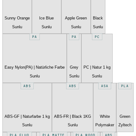
Sunny Orange
Ice Blue
Apple Green
Black
Sunlu
Sunlu
Sunlu
Sunlu
PA
PA
PC
Easy Nylon(PA) | Natürliche Farbe
Grey
PC | Natur 1 kg
Sunlu
Sunlu
Sunlu
ABS
ABS
ASA
PLA
ABS-GF | Naturfarbe 1 kg
ABS-FR | Black 1KG
White
Green
Sunlu
Sunlu
Polymaker
Zyltech
PLA FLUO
PLA MATTE
PLA WOOD
ABS