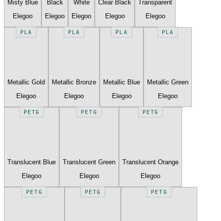
Misty Blue
Black
White
Clear Black
Transparent
Elegoo
Elegoo
Elegoo
Elegoo
Elegoo
PLA
PLA
PLA
PLA
Metallic Gold
Metallic Bronze
Metallic Blue
Metallic Green
Elegoo
Elegoo
Elegoo
Elegoo
PETG
PETG
PETG
Translucent Blue
Translucent Green
Translucent Orange
Elegoo
Elegoo
Elegoo
PETG
PETG
PETG