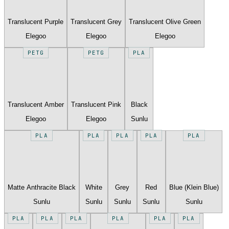
Translucent Purple
Translucent Grey
Translucent Olive Green
Elegoo
Elegoo
Elegoo
PETG
PETG
PLA
Translucent Amber
Translucent Pink
Black
Elegoo
Elegoo
Sunlu
PLA
PLA
PLA
PLA
PLA
Matte Anthracite Black
White
Grey
Red
Blue (Klein Blue)
Sunlu
Sunlu
Sunlu
Sunlu
Sunlu
PLA
PLA
PLA
PLA
PLA
PLA