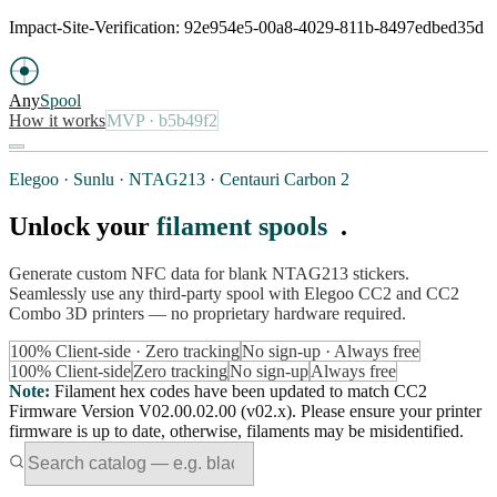
Impact-Site-Verification: 92e954e5-00a8-4029-811b-8497edbed35d
Any
Spool
How it works
MVP
· b5b49f2
Elegoo · Sunlu · NTAG213 · Centauri Carbon 2
Unlock your
filament spools
.
Generate custom NFC data for blank NTAG213 stickers.
Seamlessly use any third-party spool with Elegoo CC2 and CC2
Combo 3D printers — no proprietary hardware required.
100% Client-side · Zero tracking
No sign-up · Always free
100% Client-side
Zero tracking
No sign-up
Always free
Note
:
Filament hex codes have been updated to match CC2
Firmware Version V02.00.02.00 (v02.x). Please ensure your printer
firmware is up to date, otherwise, filaments may be misidentified.