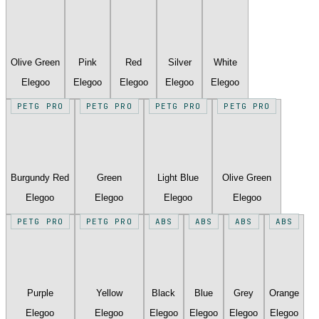
Olive Green
Pink
Red
Silver
White
Elegoo
Elegoo
Elegoo
Elegoo
Elegoo
PETG PRO
PETG PRO
PETG PRO
PETG PRO
Burgundy Red
Green
Light Blue
Olive Green
Elegoo
Elegoo
Elegoo
Elegoo
PETG PRO
PETG PRO
ABS
ABS
ABS
ABS
Purple
Yellow
Black
Blue
Grey
Orange
Elegoo
Elegoo
Elegoo
Elegoo
Elegoo
Elegoo