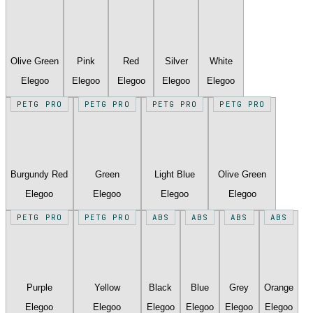
Olive Green
Pink
Red
Silver
White
Elegoo
Elegoo
Elegoo
Elegoo
Elegoo
PETG PRO
PETG PRO
PETG PRO
PETG PRO
Burgundy Red
Green
Light Blue
Olive Green
Elegoo
Elegoo
Elegoo
Elegoo
PETG PRO
PETG PRO
ABS
ABS
ABS
ABS
Purple
Yellow
Black
Blue
Grey
Orange
Elegoo
Elegoo
Elegoo
Elegoo
Elegoo
Elegoo