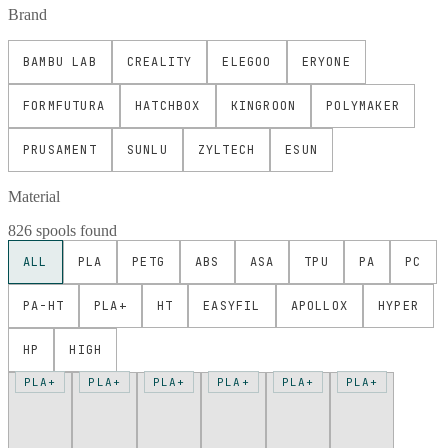
Brand
BAMBU LAB
CREALITY
ELEGOO
ERYONE
FORMFUTURA
HATCHBOX
KINGROON
POLYMAKER
PRUSAMENT
SUNLU
ZYLTECH
ESUN
Material
826 spools found
ALL
PLA
PETG
ABS
ASA
TPU
PA
PC
PA-HT
PLA+
HT
EASYFIL
APOLLOX
HYPER
HP
HIGH
PLA+
PLA+
PLA+
PLA+
PLA+
PLA+