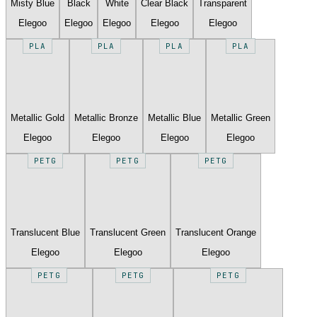
Misty Blue
Black
White
Clear Black
Transparent
Elegoo
Elegoo
Elegoo
Elegoo
Elegoo
PLA
PLA
PLA
PLA
Metallic Gold
Metallic Bronze
Metallic Blue
Metallic Green
Elegoo
Elegoo
Elegoo
Elegoo
PETG
PETG
PETG
Translucent Blue
Translucent Green
Translucent Orange
Elegoo
Elegoo
Elegoo
PETG
PETG
PETG