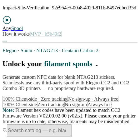
Impact-Site-Verification: 92e954e5-00a8-4029-811b-8497edbed35d
Any
Spool
How it works
MVP
· b5b49f2
Elegoo · Sunlu · NTAG213 · Centauri Carbon 2
Unlock your
filament spools
.
Generate custom NFC data for blank NTAG213 stickers.
Seamlessly use any third-party spool with Elegoo CC2 and CC2
Combo 3D printers — no proprietary hardware required.
100% Client-side · Zero tracking
No sign-up · Always free
100% Client-side
Zero tracking
No sign-up
Always free
Note
:
Filament hex codes have been updated to match CC2
Firmware Version V02.00.02.00 (v02.x). Please ensure your printer
firmware is up to date, otherwise, filaments may be misidentified.