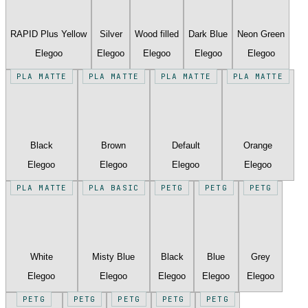
RAPID Plus Yellow
Silver
Wood filled
Dark Blue
Neon Green
Elegoo
Elegoo
Elegoo
Elegoo
Elegoo
PLA MATTE
PLA MATTE
PLA MATTE
PLA MATTE
Black
Brown
Default
Orange
Elegoo
Elegoo
Elegoo
Elegoo
PLA MATTE
PLA BASIC
PETG
PETG
PETG
White
Misty Blue
Black
Blue
Grey
Elegoo
Elegoo
Elegoo
Elegoo
Elegoo
PETG
PETG
PETG
PETG
PETG