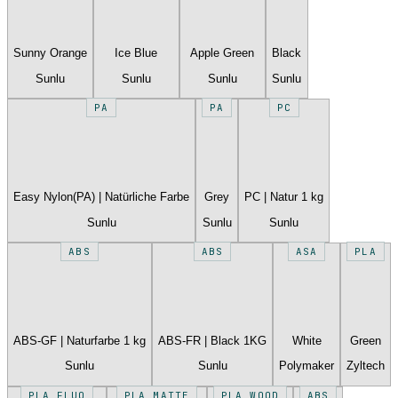
Sunny Orange
Ice Blue
Apple Green
Black
Sunlu
Sunlu
Sunlu
Sunlu
PA
PA
PC
Easy Nylon(PA) | Natürliche Farbe
Grey
PC | Natur 1 kg
Sunlu
Sunlu
Sunlu
ABS
ABS
ASA
PLA
ABS-GF | Naturfarbe 1 kg
ABS-FR | Black 1KG
White
Green
Sunlu
Sunlu
Polymaker
Zyltech
PLA FLUO
PLA MATTE
PLA WOOD
ABS