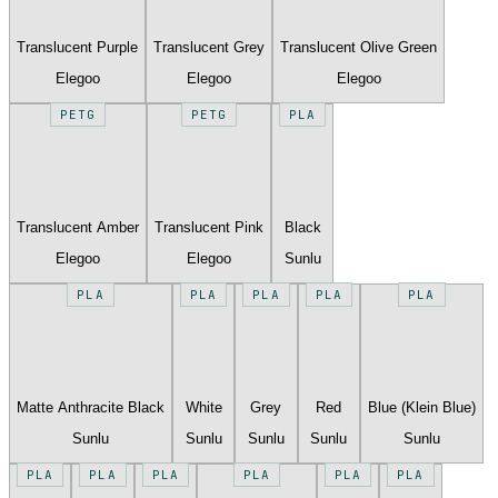
Translucent Purple
Translucent Grey
Translucent Olive Green
Elegoo
Elegoo
Elegoo
PETG
PETG
PLA
Translucent Amber
Translucent Pink
Black
Elegoo
Elegoo
Sunlu
PLA
PLA
PLA
PLA
PLA
Matte Anthracite Black
White
Grey
Red
Blue (Klein Blue)
Sunlu
Sunlu
Sunlu
Sunlu
Sunlu
PLA
PLA
PLA
PLA
PLA
PLA