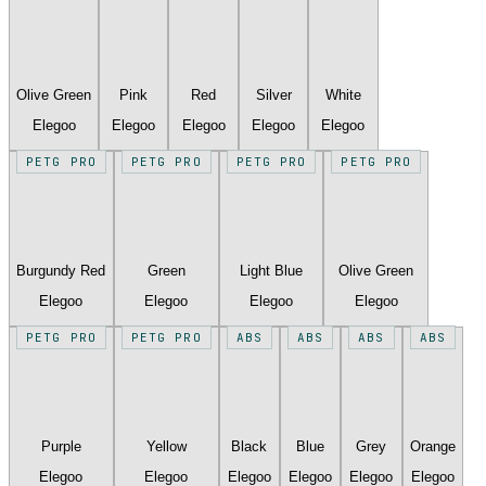
Olive Green
Pink
Red
Silver
White
Elegoo
Elegoo
Elegoo
Elegoo
Elegoo
PETG PRO
PETG PRO
PETG PRO
PETG PRO
Burgundy Red
Green
Light Blue
Olive Green
Elegoo
Elegoo
Elegoo
Elegoo
PETG PRO
PETG PRO
ABS
ABS
ABS
ABS
Purple
Yellow
Black
Blue
Grey
Orange
Elegoo
Elegoo
Elegoo
Elegoo
Elegoo
Elegoo