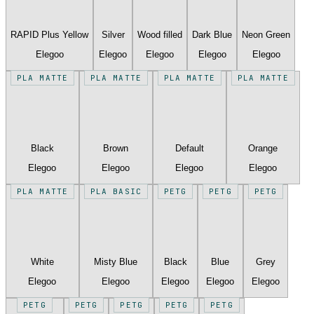
RAPID Plus Yellow
Silver
Wood filled
Dark Blue
Neon Green
Elegoo
Elegoo
Elegoo
Elegoo
Elegoo
PLA MATTE
PLA MATTE
PLA MATTE
PLA MATTE
Black
Brown
Default
Orange
Elegoo
Elegoo
Elegoo
Elegoo
PLA MATTE
PLA BASIC
PETG
PETG
PETG
White
Misty Blue
Black
Blue
Grey
Elegoo
Elegoo
Elegoo
Elegoo
Elegoo
PETG
PETG
PETG
PETG
PETG