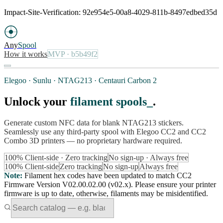
Impact-Site-Verification: 92e954e5-00a8-4029-811b-8497edbed35d
Any
Spool
How it works
MVP
· b5b49f2
Elegoo · Sunlu · NTAG213 · Centauri Carbon 2
Unlock your
filament spools
.
Generate custom NFC data for blank NTAG213 stickers.
Seamlessly use any third-party spool with Elegoo CC2 and CC2
Combo 3D printers — no proprietary hardware required.
100% Client-side · Zero tracking
No sign-up · Always free
100% Client-side
Zero tracking
No sign-up
Always free
Note
:
Filament hex codes have been updated to match CC2
Firmware Version V02.00.02.00 (v02.x). Please ensure your printer
firmware is up to date, otherwise, filaments may be misidentified.