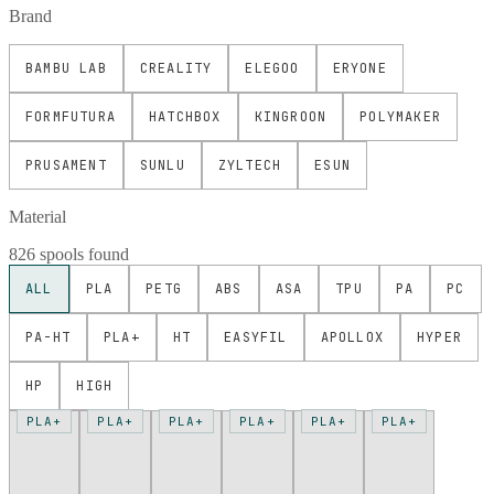
Brand
BAMBU LAB
CREALITY
ELEGOO
ERYONE
FORMFUTURA
HATCHBOX
KINGROON
POLYMAKER
PRUSAMENT
SUNLU
ZYLTECH
ESUN
Material
826 spools found
ALL
PLA
PETG
ABS
ASA
TPU
PA
PC
PA-HT
PLA+
HT
EASYFIL
APOLLOX
HYPER
HP
HIGH
PLA+
PLA+
PLA+
PLA+
PLA+
PLA+