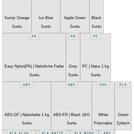
Sunny Orange
Ice Blue
Apple Green
Black
Sunlu
Sunlu
Sunlu
Sunlu
PA
PA
PC
Easy Nylon(PA) | Natürliche Farbe
Grey
PC | Natur 1 kg
Sunlu
Sunlu
Sunlu
ABS
ABS
ASA
PLA
ABS-GF | Naturfarbe 1 kg
ABS-FR | Black 1KG
White
Green
Sunlu
Sunlu
Polymaker
Zyltech
PLA FLUO
PLA MATTE
PLA WOOD
ABS