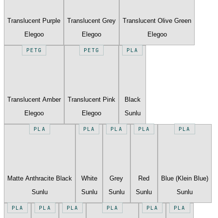
Translucent Purple
Translucent Grey
Translucent Olive Green
Elegoo
Elegoo
Elegoo
PETG
PETG
PLA
Translucent Amber
Translucent Pink
Black
Elegoo
Elegoo
Sunlu
PLA
PLA
PLA
PLA
PLA
Matte Anthracite Black
White
Grey
Red
Blue (Klein Blue)
Sunlu
Sunlu
Sunlu
Sunlu
Sunlu
PLA
PLA
PLA
PLA
PLA
PLA