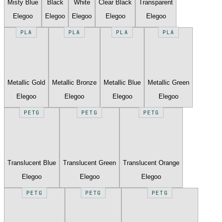
Misty Blue
Black
White
Clear Black
Transparent
Elegoo
Elegoo
Elegoo
Elegoo
Elegoo
PLA
PLA
PLA
PLA
Metallic Gold
Metallic Bronze
Metallic Blue
Metallic Green
Elegoo
Elegoo
Elegoo
Elegoo
PETG
PETG
PETG
Translucent Blue
Translucent Green
Translucent Orange
Elegoo
Elegoo
Elegoo
PETG
PETG
PETG