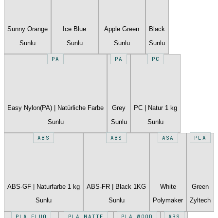
Sunny Orange
Ice Blue
Apple Green
Black
Sunlu
Sunlu
Sunlu
Sunlu
PA
PA
PC
Easy Nylon(PA) | Natürliche Farbe
Grey
PC | Natur 1 kg
Sunlu
Sunlu
Sunlu
ABS
ABS
ASA
PLA
ABS-GF | Naturfarbe 1 kg
ABS-FR | Black 1KG
White
Green
Sunlu
Sunlu
Polymaker
Zyltech
PLA FLUO
PLA MATTE
PLA WOOD
ABS