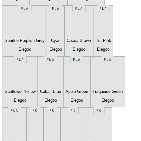
PLA
PLA
PLA
PLA
Sparkle Purplish Grey
Cyan
Cocoa Brown
Hot Pink
Elegoo
Elegoo
Elegoo
Elegoo
PLA
PLA
PLA
PLA
Sunflower Yellow
Cobalt Blue
Apple Green
Turquoise Green
Elegoo
Elegoo
Elegoo
Elegoo
PLA
PC
PC
PC
PC