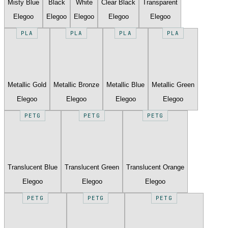
Misty Blue
Black
White
Clear Black
Transparent
Elegoo
Elegoo
Elegoo
Elegoo
Elegoo
PLA
PLA
PLA
PLA
Metallic Gold
Metallic Bronze
Metallic Blue
Metallic Green
Elegoo
Elegoo
Elegoo
Elegoo
PETG
PETG
PETG
Translucent Blue
Translucent Green
Translucent Orange
Elegoo
Elegoo
Elegoo
PETG
PETG
PETG