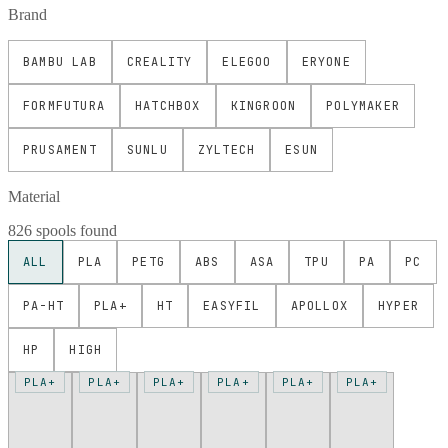
Brand
BAMBU LAB
CREALITY
ELEGOO
ERYONE
FORMFUTURA
HATCHBOX
KINGROON
POLYMAKER
PRUSAMENT
SUNLU
ZYLTECH
ESUN
Material
826 spools found
ALL
PLA
PETG
ABS
ASA
TPU
PA
PC
PA-HT
PLA+
HT
EASYFIL
APOLLOX
HYPER
HP
HIGH
PLA+
PLA+
PLA+
PLA+
PLA+
PLA+