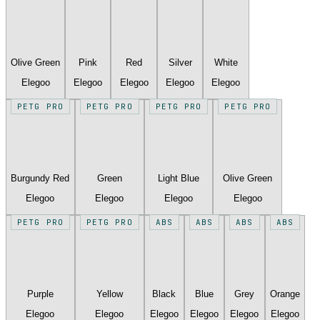
Olive Green
Pink
Red
Silver
White
Elegoo
Elegoo
Elegoo
Elegoo
Elegoo
PETG PRO
PETG PRO
PETG PRO
PETG PRO
Burgundy Red
Green
Light Blue
Olive Green
Elegoo
Elegoo
Elegoo
Elegoo
PETG PRO
PETG PRO
ABS
ABS
ABS
ABS
Purple
Yellow
Black
Blue
Grey
Orange
Elegoo
Elegoo
Elegoo
Elegoo
Elegoo
Elegoo