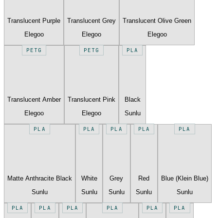
Translucent Purple
Translucent Grey
Translucent Olive Green
Elegoo
Elegoo
Elegoo
PETG
PETG
PLA
Translucent Amber
Translucent Pink
Black
Elegoo
Elegoo
Sunlu
PLA
PLA
PLA
PLA
PLA
Matte Anthracite Black
White
Grey
Red
Blue (Klein Blue)
Sunlu
Sunlu
Sunlu
Sunlu
Sunlu
PLA
PLA
PLA
PLA
PLA
PLA