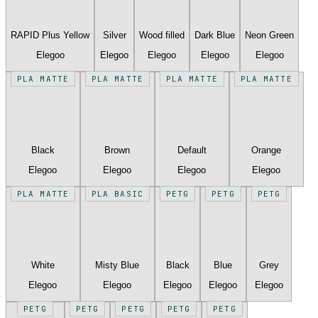
RAPID Plus Yellow
Silver
Wood filled
Dark Blue
Neon Green
Elegoo
Elegoo
Elegoo
Elegoo
Elegoo
PLA MATTE
PLA MATTE
PLA MATTE
PLA MATTE
Black
Brown
Default
Orange
Elegoo
Elegoo
Elegoo
Elegoo
PLA MATTE
PLA BASIC
PETG
PETG
PETG
White
Misty Blue
Black
Blue
Grey
Elegoo
Elegoo
Elegoo
Elegoo
Elegoo
PETG
PETG
PETG
PETG
PETG