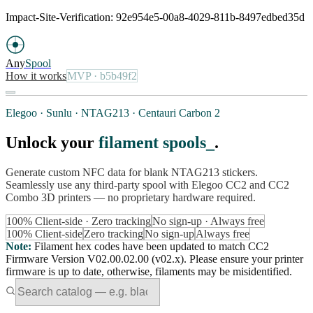
Impact-Site-Verification: 92e954e5-00a8-4029-811b-8497edbed35d
Any
Spool
How it works
MVP
· b5b49f2
Elegoo · Sunlu · NTAG213 · Centauri Carbon 2
Unlock your
filament spools
.
Generate custom NFC data for blank NTAG213 stickers.
Seamlessly use any third-party spool with Elegoo CC2 and CC2
Combo 3D printers — no proprietary hardware required.
100% Client-side · Zero tracking
No sign-up · Always free
100% Client-side
Zero tracking
No sign-up
Always free
Note
:
Filament hex codes have been updated to match CC2
Firmware Version V02.00.02.00 (v02.x). Please ensure your printer
firmware is up to date, otherwise, filaments may be misidentified.