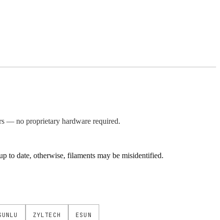
s — no proprietary hardware required.
 to date, otherwise, filaments may be misidentified.
SUNLU
ZYLTECH
ESUN