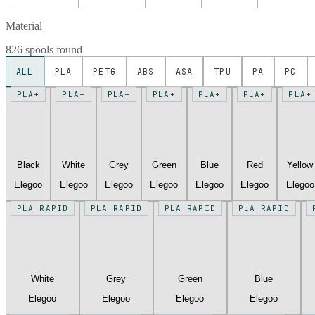
Material
826 spools found
ALL
PLA
PETG
ABS
ASA
TPU
PA
PC
PLA+
PLA+
PLA+
PLA+
PLA+
PLA+
PLA+
Black
White
Grey
Green
Blue
Red
Yellow
Elegoo
Elegoo
Elegoo
Elegoo
Elegoo
Elegoo
Elegoo
PLA RAPID
PLA RAPID
PLA RAPID
PLA RAPID
White
Grey
Green
Blue
Elegoo
Elegoo
Elegoo
Elegoo