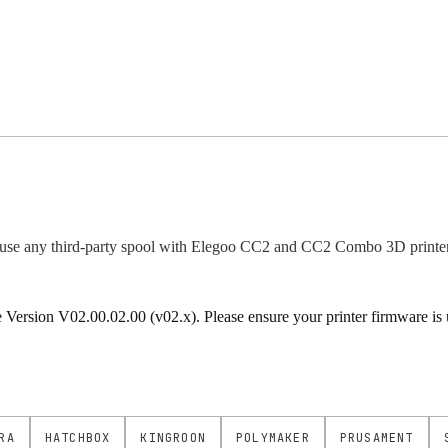
use any third-party spool with Elegoo CC2 and CC2 Combo 3D printer
rsion V02.00.02.00 (v02.x). Please ensure your printer firmware is up
RA
HATCHBOX
KINGROON
POLYMAKER
PRUSAMENT