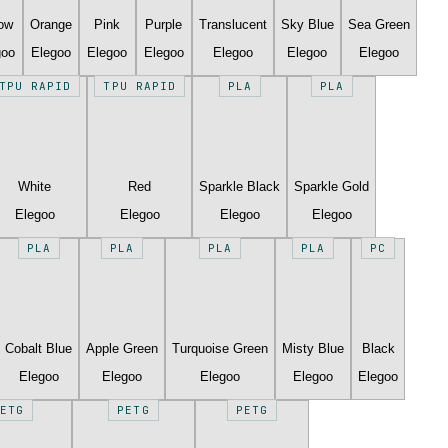
low
Orange
Pink
Purple
Translucent
Sky Blue
Sea Green
goo
Elegoo
Elegoo
Elegoo
Elegoo
Elegoo
Elegoo
TPU RAPID
TPU RAPID
PLA
PLA
White
Red
Sparkle Black
Sparkle Gold
Elegoo
Elegoo
Elegoo
Elegoo
PLA
PLA
PLA
PLA
PC
Cobalt Blue
Apple Green
Turquoise Green
Misty Blue
Black
Elegoo
Elegoo
Elegoo
Elegoo
Elegoo
ETG
PETG
PETG