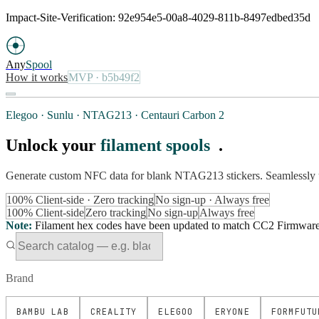
Impact-Site-Verification: 92e954e5-00a8-4029-811b-8497edbed35d
Any
Spool
How it works
MVP
· b5b49f2
Elegoo · Sunlu · NTAG213 · Centauri Carbon 2
Unlock your
filament spools
.
Generate custom NFC data for blank NTAG213 stickers. Seamlessly 
100% Client-side · Zero tracking
No sign-up · Always free
100% Client-side
Zero tracking
No sign-up
Always free
Note
:
Filament hex codes have been updated to match CC2 Firmware Ve
Brand
BAMBU LAB
CREALITY
ELEGOO
ERYONE
FORMFUTU