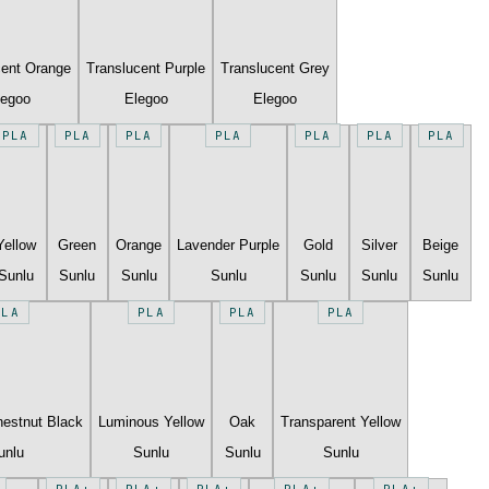
cent Orange
Translucent Purple
Translucent Grey
legoo
Elegoo
Elegoo
PLA
PLA
PLA
PLA
PLA
PLA
PLA
Yellow
Green
Orange
Lavender Purple
Gold
Silver
Beige
Sunlu
Sunlu
Sunlu
Sunlu
Sunlu
Sunlu
Sunlu
PLA
PLA
PLA
PLA
estnut Black
Luminous Yellow
Oak
Transparent Yellow
unlu
Sunlu
Sunlu
Sunlu
PLA+
PLA+
PLA+
PLA+
PLA+