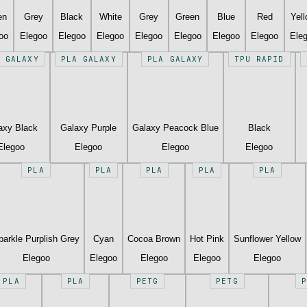
en
Grey
Black
White
Grey
Green
Blue
Red
Yel
oo
Elegoo
Elegoo
Elegoo
Elegoo
Elegoo
Elegoo
Elegoo
Ele
 GALAXY
PLA GALAXY
PLA GALAXY
TPU RAPID
axy Black
Galaxy Purple
Galaxy Peacock Blue
Black
Elegoo
Elegoo
Elegoo
Elegoo
PLA
PLA
PLA
PLA
PLA
parkle Purplish Grey
Cyan
Cocoa Brown
Hot Pink
Sunflower Yellow
Elegoo
Elegoo
Elegoo
Elegoo
Elegoo
PLA
PLA
PETG
PETG
P