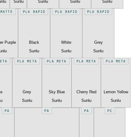
unlu
Sunlu
Sunlu
Sunlu
Sunlu
 MATTE
PLA RAPID
PLA RAPID
PLA RAPID
er Purple
Black
White
Grey
unlu
Sunlu
Sunlu
Sunlu
ETA
PLA META
PLA META
PLA META
PLA META
te
Grey
Sky Blue
Cherry Red
Lemon Yellow
lu
Sunlu
Sunlu
Sunlu
Sunlu
PA
PA
PA
PC