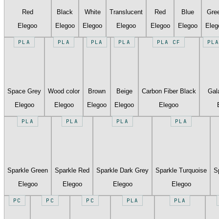
Red
Black
White
Translucent
Red
Blue
Gre
Elegoo
Elegoo
Elegoo
Elegoo
Elegoo
Elegoo
Eleg
PLA
PLA
PLA
PLA
PLA CF
PLA
Space Grey
Wood color
Brown
Beige
Carbon Fiber Black
Gal
Elegoo
Elegoo
Elegoo
Elegoo
Elegoo
PLA
PLA
PLA
PLA
Sparkle Green
Sparkle Red
Sparkle Dark Grey
Sparkle Turquoise
S
Elegoo
Elegoo
Elegoo
Elegoo
PC
PC
PC
PLA
PLA