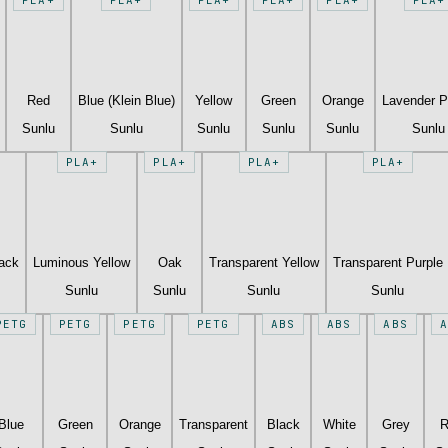
Red
Blue (Klein Blue)
Yellow
Green
Orange
Lavender P
Sunlu
Sunlu
Sunlu
Sunlu
Sunlu
Sunlu
PLA+
PLA+
PLA+
PLA+
lack
Luminous Yellow
Oak
Transparent Yellow
Transparent Purple
Sunlu
Sunlu
Sunlu
Sunlu
PETG
PETG
PETG
PETG
ABS
ABS
ABS
A
Blue
Green
Orange
Transparent
Black
White
Grey