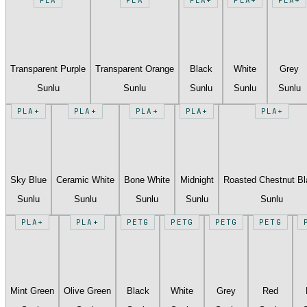
Transparent Purple
Transparent Orange
Black
White
Grey
Sunlu
Sunlu
Sunlu
Sunlu
Sunlu
PLA+
PLA+
PLA+
PLA+
PLA+
Sky Blue
Ceramic White
Bone White
Midnight
Roasted Chestnut B
Sunlu
Sunlu
Sunlu
Sunlu
Sunlu
PLA+
PLA+
PETG
PETG
PETG
PETG
Mint Green
Olive Green
Black
White
Grey
Red