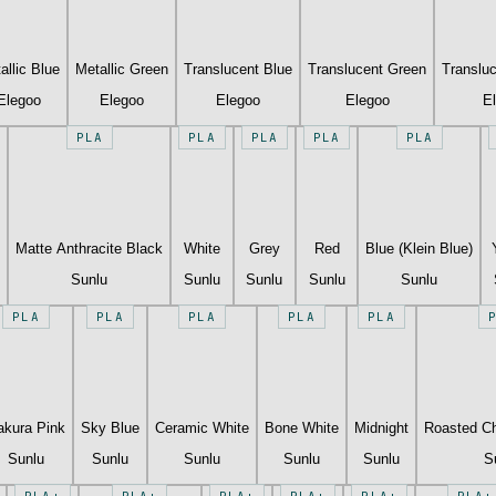
allic Blue
Metallic Green
Translucent Blue
Translucent Green
Translu
Elegoo
Elegoo
Elegoo
Elegoo
E
PLA
PLA
PLA
PLA
PLA
Matte Anthracite Black
White
Grey
Red
Blue (Klein Blue)
Sunlu
Sunlu
Sunlu
Sunlu
Sunlu
PLA
PLA
PLA
PLA
PLA
akura Pink
Sky Blue
Ceramic White
Bone White
Midnight
Roasted Ch
Sunlu
Sunlu
Sunlu
Sunlu
Sunlu
S
PLA+
PLA+
PLA+
PLA+
PLA+
PLA+