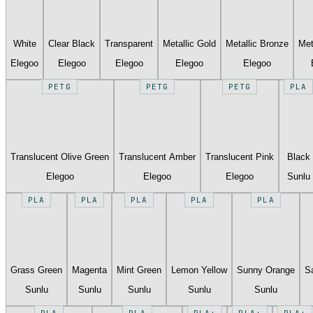
White
Clear Black
Transparent
Metallic Gold
Metallic Bronze
Met
Elegoo
Elegoo
Elegoo
Elegoo
Elegoo
PETG
PETG
PETG
PLA
Translucent Olive Green
Translucent Amber
Translucent Pink
Black
Elegoo
Elegoo
Elegoo
Sunlu
PLA
PLA
PLA
PLA
PLA
Grass Green
Magenta
Mint Green
Lemon Yellow
Sunny Orange
S
Sunlu
Sunlu
Sunlu
Sunlu
Sunlu
PLA
PLA
PLA+
PLA+
PLA+