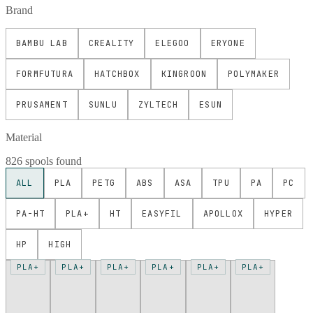
Brand
BAMBU LAB
CREALITY
ELEGOO
ERYONE
FORMFUTURA
HATCHBOX
KINGROON
POLYMAKER
PRUSAMENT
SUNLU
ZYLTECH
ESUN
Material
826 spools found
ALL
PLA
PETG
ABS
ASA
TPU
PA
PC
PA-HT
PLA+
HT
EASYFIL
APOLLOX
HYPER
HP
HIGH
PLA+
PLA+
PLA+
PLA+
PLA+
PLA+