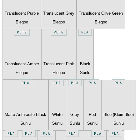
Translucent Purple
Translucent Grey
Translucent Olive Green
Elegoo
Elegoo
Elegoo
PETG
PETG
PLA
Translucent Amber
Translucent Pink
Black
Elegoo
Elegoo
Sunlu
PLA
PLA
PLA
PLA
PLA
Matte Anthracite Black
White
Grey
Red
Blue (Klein Blue)
Sunlu
Sunlu
Sunlu
Sunlu
Sunlu
PLA
PLA
PLA
PLA
PLA
PLA