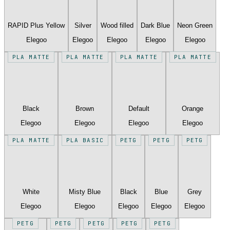
RAPID Plus Yellow
Silver
Wood filled
Dark Blue
Neon Green
Elegoo
Elegoo
Elegoo
Elegoo
Elegoo
PLA MATTE
PLA MATTE
PLA MATTE
PLA MATTE
Black
Brown
Default
Orange
Elegoo
Elegoo
Elegoo
Elegoo
PLA MATTE
PLA BASIC
PETG
PETG
PETG
White
Misty Blue
Black
Blue
Grey
Elegoo
Elegoo
Elegoo
Elegoo
Elegoo
PETG
PETG
PETG
PETG
PETG