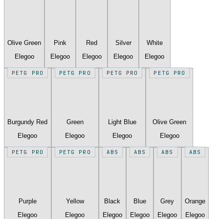
Olive Green
Pink
Red
Silver
White
Elegoo
Elegoo
Elegoo
Elegoo
Elegoo
PETG PRO
PETG PRO
PETG PRO
PETG PRO
Burgundy Red
Green
Light Blue
Olive Green
Elegoo
Elegoo
Elegoo
Elegoo
PETG PRO
PETG PRO
ABS
ABS
ABS
ABS
Purple
Yellow
Black
Blue
Grey
Orange
Elegoo
Elegoo
Elegoo
Elegoo
Elegoo
Elegoo