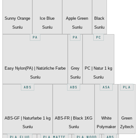
Sunny Orange
Ice Blue
Apple Green
Black
Sunlu
Sunlu
Sunlu
Sunlu
PA
PA
PC
Easy Nylon(PA) | Natürliche Farbe
Grey
PC | Natur 1 kg
Sunlu
Sunlu
Sunlu
ABS
ABS
ASA
PLA
ABS-GF | Naturfarbe 1 kg
ABS-FR | Black 1KG
White
Green
Sunlu
Sunlu
Polymaker
Zyltech
PLA FLUO
PLA MATTE
PLA WOOD
ABS