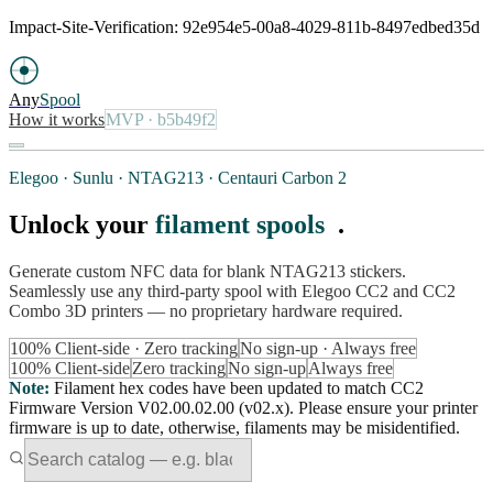
Impact-Site-Verification: 92e954e5-00a8-4029-811b-8497edbed35d
Any
Spool
How it works
MVP
· b5b49f2
Elegoo · Sunlu · NTAG213 · Centauri Carbon 2
Unlock your
filament spools
.
Generate custom NFC data for blank NTAG213 stickers.
Seamlessly use any third-party spool with Elegoo CC2 and CC2
Combo 3D printers — no proprietary hardware required.
100% Client-side · Zero tracking
No sign-up · Always free
100% Client-side
Zero tracking
No sign-up
Always free
Note
:
Filament hex codes have been updated to match CC2
Firmware Version V02.00.02.00 (v02.x). Please ensure your printer
firmware is up to date, otherwise, filaments may be misidentified.