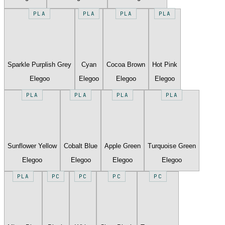
PLA
PLA
PLA
PLA
Sparkle Purplish Grey
Cyan
Cocoa Brown
Hot Pink
Elegoo
Elegoo
Elegoo
Elegoo
PLA
PLA
PLA
PLA
Sunflower Yellow
Cobalt Blue
Apple Green
Turquoise Green
Elegoo
Elegoo
Elegoo
Elegoo
PLA
PC
PC
PC
PC