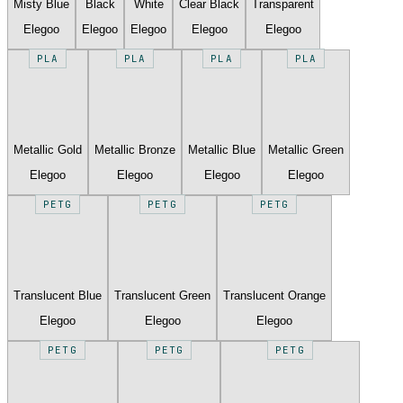
Misty Blue
Black
White
Clear Black
Transparent
Elegoo
Elegoo
Elegoo
Elegoo
Elegoo
PLA
PLA
PLA
PLA
Metallic Gold
Metallic Bronze
Metallic Blue
Metallic Green
Elegoo
Elegoo
Elegoo
Elegoo
PETG
PETG
PETG
Translucent Blue
Translucent Green
Translucent Orange
Elegoo
Elegoo
Elegoo
PETG
PETG
PETG