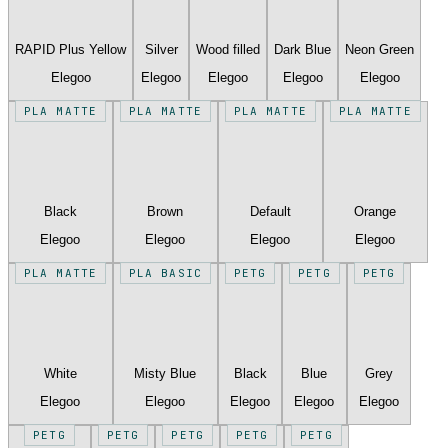
RAPID Plus Yellow
Silver
Wood filled
Dark Blue
Neon Green
Elegoo
Elegoo
Elegoo
Elegoo
Elegoo
PLA MATTE
PLA MATTE
PLA MATTE
PLA MATTE
Black
Brown
Default
Orange
Elegoo
Elegoo
Elegoo
Elegoo
PLA MATTE
PLA BASIC
PETG
PETG
PETG
White
Misty Blue
Black
Blue
Grey
Elegoo
Elegoo
Elegoo
Elegoo
Elegoo
PETG
PETG
PETG
PETG
PETG