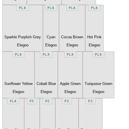
PLA
PLA
PLA
PLA
Sparkle Purplish Grey
Cyan
Cocoa Brown
Hot Pink
Elegoo
Elegoo
Elegoo
Elegoo
PLA
PLA
PLA
PLA
Sunflower Yellow
Cobalt Blue
Apple Green
Turquoise Green
Elegoo
Elegoo
Elegoo
Elegoo
PLA
PC
PC
PC
PC