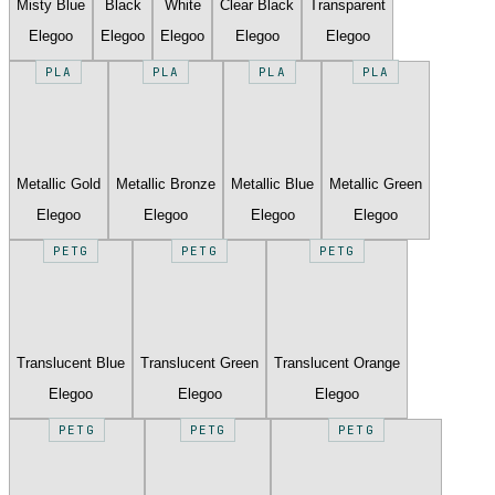
Misty Blue
Black
White
Clear Black
Transparent
Elegoo
Elegoo
Elegoo
Elegoo
Elegoo
PLA
PLA
PLA
PLA
Metallic Gold
Metallic Bronze
Metallic Blue
Metallic Green
Elegoo
Elegoo
Elegoo
Elegoo
PETG
PETG
PETG
Translucent Blue
Translucent Green
Translucent Orange
Elegoo
Elegoo
Elegoo
PETG
PETG
PETG