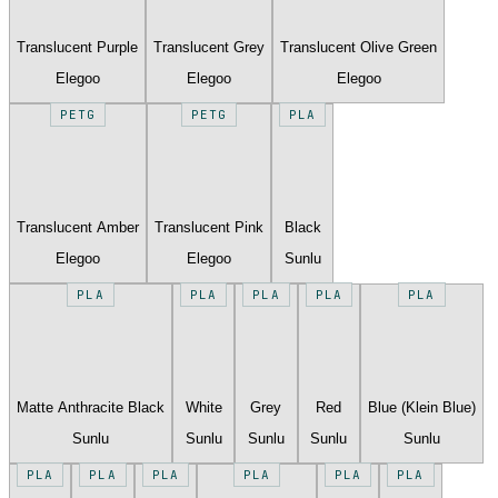
Translucent Purple
Translucent Grey
Translucent Olive Green
Elegoo
Elegoo
Elegoo
PETG
PETG
PLA
Translucent Amber
Translucent Pink
Black
Elegoo
Elegoo
Sunlu
PLA
PLA
PLA
PLA
PLA
Matte Anthracite Black
White
Grey
Red
Blue (Klein Blue)
Sunlu
Sunlu
Sunlu
Sunlu
Sunlu
PLA
PLA
PLA
PLA
PLA
PLA