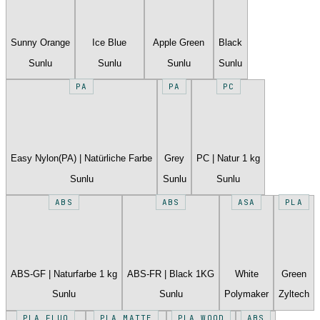
Sunny Orange
Ice Blue
Apple Green
Black
Sunlu
Sunlu
Sunlu
Sunlu
PA
PA
PC
Easy Nylon(PA) | Natürliche Farbe
Grey
PC | Natur 1 kg
Sunlu
Sunlu
Sunlu
ABS
ABS
ASA
PLA
ABS-GF | Naturfarbe 1 kg
ABS-FR | Black 1KG
White
Green
Sunlu
Sunlu
Polymaker
Zyltech
PLA FLUO
PLA MATTE
PLA WOOD
ABS