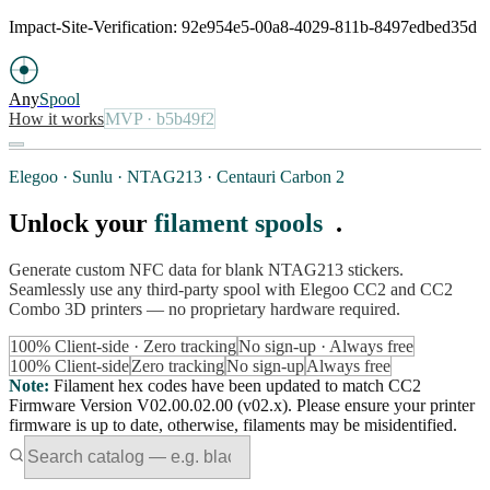
Impact-Site-Verification: 92e954e5-00a8-4029-811b-8497edbed35d
Any
Spool
How it works
MVP
· b5b49f2
Elegoo · Sunlu · NTAG213 · Centauri Carbon 2
Unlock your
filament spools
.
Generate custom NFC data for blank NTAG213 stickers.
Seamlessly use any third-party spool with Elegoo CC2 and CC2
Combo 3D printers — no proprietary hardware required.
100% Client-side · Zero tracking
No sign-up · Always free
100% Client-side
Zero tracking
No sign-up
Always free
Note
:
Filament hex codes have been updated to match CC2
Firmware Version V02.00.02.00 (v02.x). Please ensure your printer
firmware is up to date, otherwise, filaments may be misidentified.