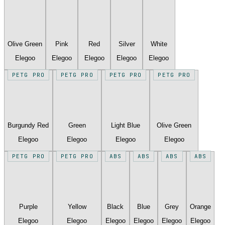
Olive Green
Pink
Red
Silver
White
Elegoo
Elegoo
Elegoo
Elegoo
Elegoo
PETG PRO
PETG PRO
PETG PRO
PETG PRO
Burgundy Red
Green
Light Blue
Olive Green
Elegoo
Elegoo
Elegoo
Elegoo
PETG PRO
PETG PRO
ABS
ABS
ABS
ABS
Purple
Yellow
Black
Blue
Grey
Orange
Elegoo
Elegoo
Elegoo
Elegoo
Elegoo
Elegoo