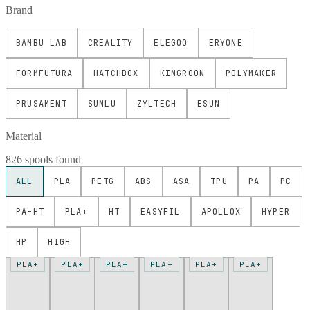
Brand
BAMBU LAB
CREALITY
ELEGOO
ERYONE
FORMFUTURA
HATCHBOX
KINGROON
POLYMAKER
PRUSAMENT
SUNLU
ZYLTECH
ESUN
Material
826 spools found
ALL
PLA
PETG
ABS
ASA
TPU
PA
PC
PA-HT
PLA+
HT
EASYFIL
APOLLOX
HYPER
HP
HIGH
PLA+
PLA+
PLA+
PLA+
PLA+
PLA+