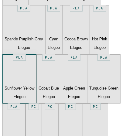
PLA
PLA
PLA
PLA
Sparkle Purplish Grey
Cyan
Cocoa Brown
Hot Pink
Elegoo
Elegoo
Elegoo
Elegoo
PLA
PLA
PLA
PLA
Sunflower Yellow
Cobalt Blue
Apple Green
Turquoise Green
Elegoo
Elegoo
Elegoo
Elegoo
PLA
PC
PC
PC
PC