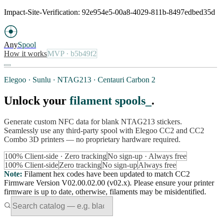
Impact-Site-Verification: 92e954e5-00a8-4029-811b-8497edbed35d
Any
Spool
How it works
MVP
· b5b49f2
Elegoo · Sunlu · NTAG213 · Centauri Carbon 2
Unlock your
filament spools
.
Generate custom NFC data for blank NTAG213 stickers.
Seamlessly use any third-party spool with Elegoo CC2 and CC2
Combo 3D printers — no proprietary hardware required.
100% Client-side · Zero tracking
No sign-up · Always free
100% Client-side
Zero tracking
No sign-up
Always free
Note
:
Filament hex codes have been updated to match CC2
Firmware Version V02.00.02.00 (v02.x). Please ensure your printer
firmware is up to date, otherwise, filaments may be misidentified.