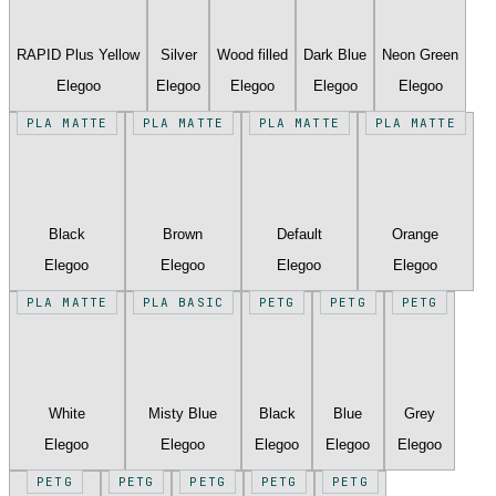
RAPID Plus Yellow
Silver
Wood filled
Dark Blue
Neon Green
Elegoo
Elegoo
Elegoo
Elegoo
Elegoo
PLA MATTE
PLA MATTE
PLA MATTE
PLA MATTE
Black
Brown
Default
Orange
Elegoo
Elegoo
Elegoo
Elegoo
PLA MATTE
PLA BASIC
PETG
PETG
PETG
White
Misty Blue
Black
Blue
Grey
Elegoo
Elegoo
Elegoo
Elegoo
Elegoo
PETG
PETG
PETG
PETG
PETG