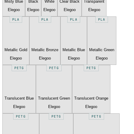
Misty Blue
Black
White
Clear Black
Transparent
Elegoo
Elegoo
Elegoo
Elegoo
Elegoo
PLA
PLA
PLA
PLA
Metallic Gold
Metallic Bronze
Metallic Blue
Metallic Green
Elegoo
Elegoo
Elegoo
Elegoo
PETG
PETG
PETG
Translucent Blue
Translucent Green
Translucent Orange
Elegoo
Elegoo
Elegoo
PETG
PETG
PETG