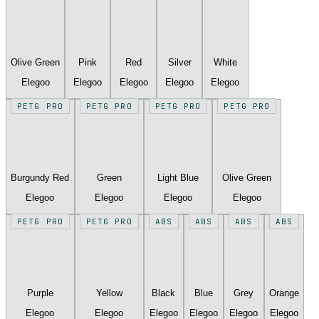
Olive Green
Pink
Red
Silver
White
Elegoo
Elegoo
Elegoo
Elegoo
Elegoo
PETG PRO
PETG PRO
PETG PRO
PETG PRO
Burgundy Red
Green
Light Blue
Olive Green
Elegoo
Elegoo
Elegoo
Elegoo
PETG PRO
PETG PRO
ABS
ABS
ABS
ABS
Purple
Yellow
Black
Blue
Grey
Orange
Elegoo
Elegoo
Elegoo
Elegoo
Elegoo
Elegoo