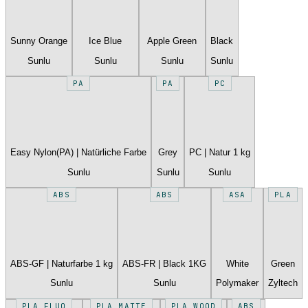
Sunny Orange
Ice Blue
Apple Green
Black
Sunlu
Sunlu
Sunlu
Sunlu
PA
PA
PC
Easy Nylon(PA) | Natürliche Farbe
Grey
PC | Natur 1 kg
Sunlu
Sunlu
Sunlu
ABS
ABS
ASA
PLA
ABS-GF | Naturfarbe 1 kg
ABS-FR | Black 1KG
White
Green
Sunlu
Sunlu
Polymaker
Zyltech
PLA FLUO
PLA MATTE
PLA WOOD
ABS