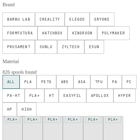
Brand
BAMBU LAB
CREALITY
ELEGOO
ERYONE
FORMFUTURA
HATCHBOX
KINGROON
POLYMAKER
PRUSAMENT
SUNLU
ZYLTECH
ESUN
Material
826 spools found
ALL
PLA
PETG
ABS
ASA
TPU
PA
PC
PA-HT
PLA+
HT
EASYFIL
APOLLOX
HYPER
HP
HIGH
PLA+
PLA+
PLA+
PLA+
PLA+
PLA+