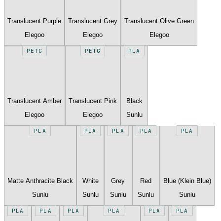
Translucent Purple
Translucent Grey
Translucent Olive Green
Elegoo
Elegoo
Elegoo
PETG
PETG
PLA
Translucent Amber
Translucent Pink
Black
Elegoo
Elegoo
Sunlu
PLA
PLA
PLA
PLA
PLA
Matte Anthracite Black
White
Grey
Red
Blue (Klein Blue)
Sunlu
Sunlu
Sunlu
Sunlu
Sunlu
PLA
PLA
PLA
PLA
PLA
PLA