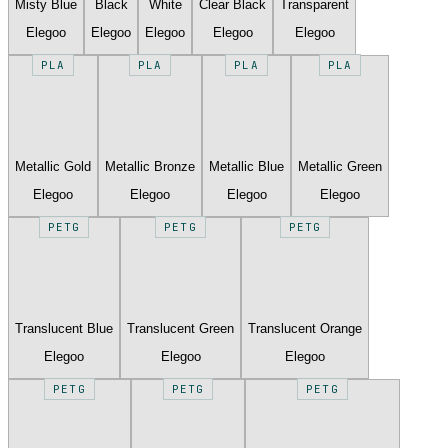
Misty Blue
Black
White
Clear Black
Transparent
Elegoo
Elegoo
Elegoo
Elegoo
Elegoo
PLA
PLA
PLA
PLA
Metallic Gold
Metallic Bronze
Metallic Blue
Metallic Green
Elegoo
Elegoo
Elegoo
Elegoo
PETG
PETG
PETG
Translucent Blue
Translucent Green
Translucent Orange
Elegoo
Elegoo
Elegoo
PETG
PETG
PETG