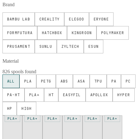
Brand
BAMBU LAB
CREALITY
ELEGOO
ERYONE
FORMFUTURA
HATCHBOX
KINGROON
POLYMAKER
PRUSAMENT
SUNLU
ZYLTECH
ESUN
Material
826 spools found
ALL
PLA
PETG
ABS
ASA
TPU
PA
PC
PA-HT
PLA+
HT
EASYFIL
APOLLOX
HYPER
HP
HIGH
PLA+
PLA+
PLA+
PLA+
PLA+
PLA+