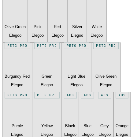
Olive Green
Pink
Red
Silver
White
Elegoo
Elegoo
Elegoo
Elegoo
Elegoo
PETG PRO
PETG PRO
PETG PRO
PETG PRO
Burgundy Red
Green
Light Blue
Olive Green
Elegoo
Elegoo
Elegoo
Elegoo
PETG PRO
PETG PRO
ABS
ABS
ABS
ABS
Purple
Yellow
Black
Blue
Grey
Orange
Elegoo
Elegoo
Elegoo
Elegoo
Elegoo
Elegoo