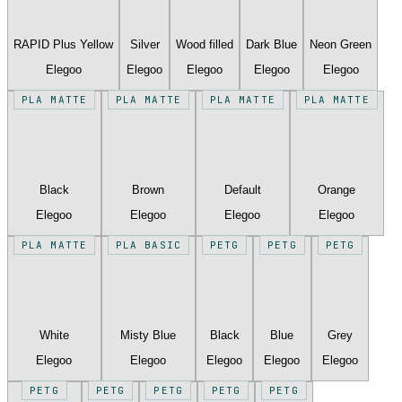
RAPID Plus Yellow
Silver
Wood filled
Dark Blue
Neon Green
Elegoo
Elegoo
Elegoo
Elegoo
Elegoo
PLA MATTE
PLA MATTE
PLA MATTE
PLA MATTE
Black
Brown
Default
Orange
Elegoo
Elegoo
Elegoo
Elegoo
PLA MATTE
PLA BASIC
PETG
PETG
PETG
White
Misty Blue
Black
Blue
Grey
Elegoo
Elegoo
Elegoo
Elegoo
Elegoo
PETG
PETG
PETG
PETG
PETG