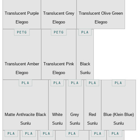
Translucent Purple
Translucent Grey
Translucent Olive Green
Elegoo
Elegoo
Elegoo
PETG
PETG
PLA
Translucent Amber
Translucent Pink
Black
Elegoo
Elegoo
Sunlu
PLA
PLA
PLA
PLA
PLA
Matte Anthracite Black
White
Grey
Red
Blue (Klein Blue)
Sunlu
Sunlu
Sunlu
Sunlu
Sunlu
PLA
PLA
PLA
PLA
PLA
PLA