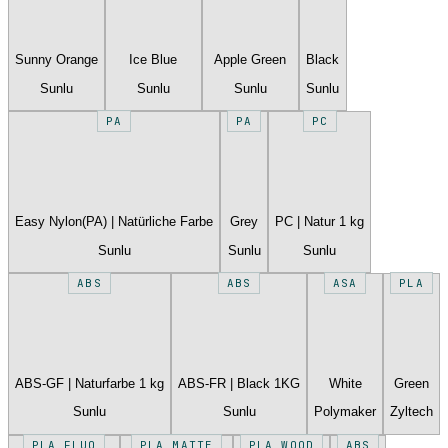
Sunny Orange
Ice Blue
Apple Green
Black
Sunlu
Sunlu
Sunlu
Sunlu
PA
PA
PC
Easy Nylon(PA) | Natürliche Farbe
Grey
PC | Natur 1 kg
Sunlu
Sunlu
Sunlu
ABS
ABS
ASA
PLA
ABS-GF | Naturfarbe 1 kg
ABS-FR | Black 1KG
White
Green
Sunlu
Sunlu
Polymaker
Zyltech
PLA FLUO
PLA MATTE
PLA WOOD
ABS