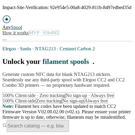
Impact-Site-Verification: 92e954e5-00a8-4029-811b-8497edbed35d
Any
Spool
How it works
MVP
· b5b49f2
Elegoo · Sunlu · NTAG213 · Centauri Carbon 2
Unlock your
filament spools
.
Generate custom NFC data for blank NTAG213 stickers.
Seamlessly use any third-party spool with Elegoo CC2 and CC2
Combo 3D printers — no proprietary hardware required.
100% Client-side · Zero tracking
No sign-up · Always free
100% Client-side
Zero tracking
No sign-up
Always free
Note
:
Filament hex codes have been updated to match CC2
Firmware Version V02.00.02.00 (v02.x). Please ensure your printer
firmware is up to date, otherwise, filaments may be misidentified.