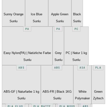
Sunny Orange
Ice Blue
Apple Green
Black
Sunlu
Sunlu
Sunlu
Sunlu
PA
PA
PC
Easy Nylon(PA) | Natürliche Farbe
Grey
PC | Natur 1 kg
Sunlu
Sunlu
Sunlu
ABS
ABS
ASA
PLA
ABS-GF | Naturfarbe 1 kg
ABS-FR | Black 1KG
White
Green
Sunlu
Sunlu
Polymaker
Zyltech
PLA FLUO
PLA MATTE
PLA WOOD
ABS