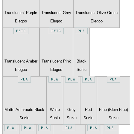
Translucent Purple
Translucent Grey
Translucent Olive Green
Elegoo
Elegoo
Elegoo
PETG
PETG
PLA
Translucent Amber
Translucent Pink
Black
Elegoo
Elegoo
Sunlu
PLA
PLA
PLA
PLA
PLA
Matte Anthracite Black
White
Grey
Red
Blue (Klein Blue)
Sunlu
Sunlu
Sunlu
Sunlu
Sunlu
PLA
PLA
PLA
PLA
PLA
PLA