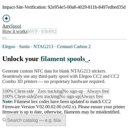
Impact-Site-Verification: 92e954e5-00a8-4029-811b-8497edbed35d
Any
Spool
How it works
MVP
· b5b49f2
Elegoo · Sunlu · NTAG213 · Centauri Carbon 2
Unlock your
filament spools
.
Generate custom NFC data for blank NTAG213 stickers.
Seamlessly use any third-party spool with Elegoo CC2 and CC2
Combo 3D printers — no proprietary hardware required.
100% Client-side · Zero tracking
No sign-up · Always free
100% Client-side
Zero tracking
No sign-up
Always free
Note
:
Filament hex codes have been updated to match CC2
Firmware Version V02.00.02.00 (v02.x). Please ensure your printer
firmware is up to date, otherwise, filaments may be misidentified.