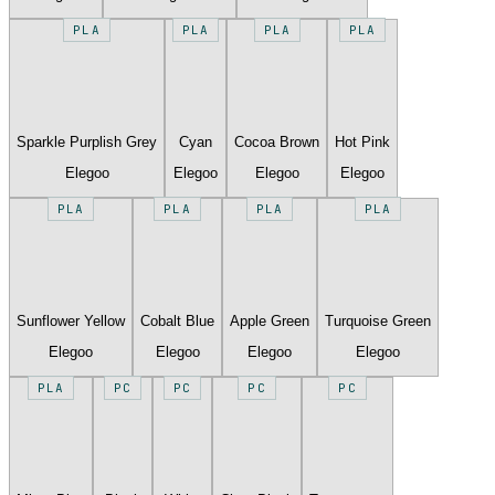
PLA
PLA
PLA
PLA
Sparkle Purplish Grey
Cyan
Cocoa Brown
Hot Pink
Elegoo
Elegoo
Elegoo
Elegoo
PLA
PLA
PLA
PLA
Sunflower Yellow
Cobalt Blue
Apple Green
Turquoise Green
Elegoo
Elegoo
Elegoo
Elegoo
PLA
PC
PC
PC
PC