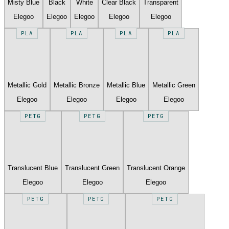
Misty Blue
Black
White
Clear Black
Transparent
Elegoo
Elegoo
Elegoo
Elegoo
Elegoo
PLA
PLA
PLA
PLA
Metallic Gold
Metallic Bronze
Metallic Blue
Metallic Green
Elegoo
Elegoo
Elegoo
Elegoo
PETG
PETG
PETG
Translucent Blue
Translucent Green
Translucent Orange
Elegoo
Elegoo
Elegoo
PETG
PETG
PETG