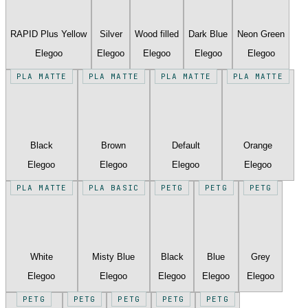
RAPID Plus Yellow
Silver
Wood filled
Dark Blue
Neon Green
Elegoo
Elegoo
Elegoo
Elegoo
Elegoo
PLA MATTE
PLA MATTE
PLA MATTE
PLA MATTE
Black
Brown
Default
Orange
Elegoo
Elegoo
Elegoo
Elegoo
PLA MATTE
PLA BASIC
PETG
PETG
PETG
White
Misty Blue
Black
Blue
Grey
Elegoo
Elegoo
Elegoo
Elegoo
Elegoo
PETG
PETG
PETG
PETG
PETG