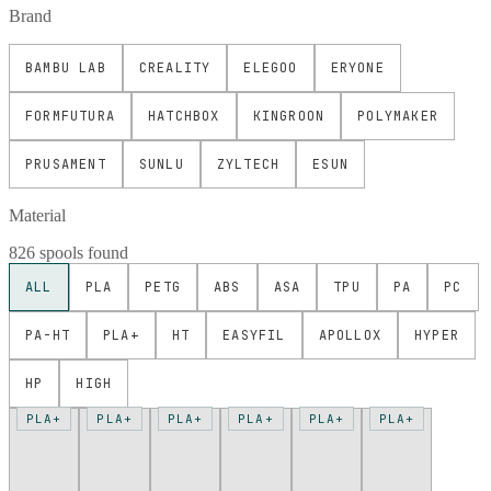
Brand
BAMBU LAB
CREALITY
ELEGOO
ERYONE
FORMFUTURA
HATCHBOX
KINGROON
POLYMAKER
PRUSAMENT
SUNLU
ZYLTECH
ESUN
Material
826 spools found
ALL
PLA
PETG
ABS
ASA
TPU
PA
PC
PA-HT
PLA+
HT
EASYFIL
APOLLOX
HYPER
HP
HIGH
PLA+
PLA+
PLA+
PLA+
PLA+
PLA+