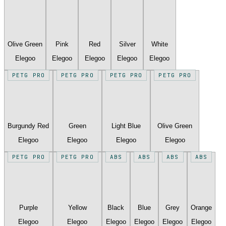
Olive Green
Pink
Red
Silver
White
Elegoo
Elegoo
Elegoo
Elegoo
Elegoo
PETG PRO
PETG PRO
PETG PRO
PETG PRO
Burgundy Red
Green
Light Blue
Olive Green
Elegoo
Elegoo
Elegoo
Elegoo
PETG PRO
PETG PRO
ABS
ABS
ABS
ABS
Purple
Yellow
Black
Blue
Grey
Orange
Elegoo
Elegoo
Elegoo
Elegoo
Elegoo
Elegoo