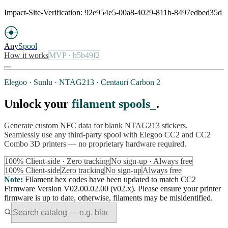
Impact-Site-Verification: 92e954e5-00a8-4029-811b-8497edbed35d
Any
Spool
How it works
MVP
· b5b49f2
Elegoo · Sunlu · NTAG213 · Centauri Carbon 2
Unlock your
filament spools
.
Generate custom NFC data for blank NTAG213 stickers.
Seamlessly use any third-party spool with Elegoo CC2 and CC2
Combo 3D printers — no proprietary hardware required.
100% Client-side · Zero tracking
No sign-up · Always free
100% Client-side
Zero tracking
No sign-up
Always free
Note
:
Filament hex codes have been updated to match CC2
Firmware Version V02.00.02.00 (v02.x). Please ensure your printer
firmware is up to date, otherwise, filaments may be misidentified.