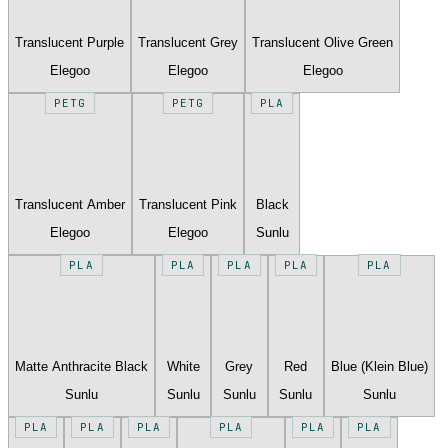
Translucent Purple
Translucent Grey
Translucent Olive Green
Elegoo
Elegoo
Elegoo
PETG
PETG
PLA
Translucent Amber
Translucent Pink
Black
Elegoo
Elegoo
Sunlu
PLA
PLA
PLA
PLA
PLA
Matte Anthracite Black
White
Grey
Red
Blue (Klein Blue)
Sunlu
Sunlu
Sunlu
Sunlu
Sunlu
PLA
PLA
PLA
PLA
PLA
PLA