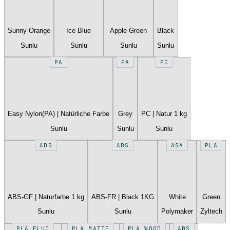
Sunny Orange
Ice Blue
Apple Green
Black
Sunlu
Sunlu
Sunlu
Sunlu
PA
PA
PC
Easy Nylon(PA) | Natürliche Farbe
Grey
PC | Natur 1 kg
Sunlu
Sunlu
Sunlu
ABS
ABS
ASA
PLA
ABS-GF | Naturfarbe 1 kg
ABS-FR | Black 1KG
White
Green
Sunlu
Sunlu
Polymaker
Zyltech
PLA FLUO
PLA MATTE
PLA WOOD
ABS