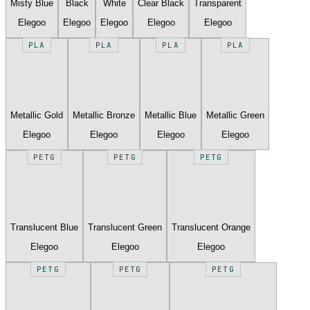
Misty Blue
Black
White
Clear Black
Transparent
Elegoo
Elegoo
Elegoo
Elegoo
Elegoo
PLA
PLA
PLA
PLA
Metallic Gold
Metallic Bronze
Metallic Blue
Metallic Green
Elegoo
Elegoo
Elegoo
Elegoo
PETG
PETG
PETG
Translucent Blue
Translucent Green
Translucent Orange
Elegoo
Elegoo
Elegoo
PETG
PETG
PETG