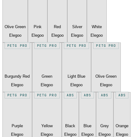
Olive Green
Pink
Red
Silver
White
Elegoo
Elegoo
Elegoo
Elegoo
Elegoo
PETG PRO
PETG PRO
PETG PRO
PETG PRO
Burgundy Red
Green
Light Blue
Olive Green
Elegoo
Elegoo
Elegoo
Elegoo
PETG PRO
PETG PRO
ABS
ABS
ABS
ABS
Purple
Yellow
Black
Blue
Grey
Orange
Elegoo
Elegoo
Elegoo
Elegoo
Elegoo
Elegoo