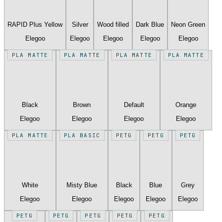
RAPID Plus Yellow
Silver
Wood filled
Dark Blue
Neon Green
Elegoo
Elegoo
Elegoo
Elegoo
Elegoo
PLA MATTE
PLA MATTE
PLA MATTE
PLA MATTE
Black
Brown
Default
Orange
Elegoo
Elegoo
Elegoo
Elegoo
PLA MATTE
PLA BASIC
PETG
PETG
PETG
White
Misty Blue
Black
Blue
Grey
Elegoo
Elegoo
Elegoo
Elegoo
Elegoo
PETG
PETG
PETG
PETG
PETG