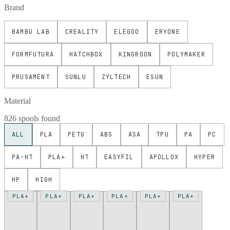
Brand
BAMBU LAB
CREALITY
ELEGOO
ERYONE
FORMFUTURA
HATCHBOX
KINGROON
POLYMAKER
PRUSAMENT
SUNLU
ZYLTECH
ESUN
Material
826 spools found
ALL
PLA
PETG
ABS
ASA
TPU
PA
PC
PA-HT
PLA+
HT
EASYFIL
APOLLOX
HYPER
HP
HIGH
PLA+
PLA+
PLA+
PLA+
PLA+
PLA+