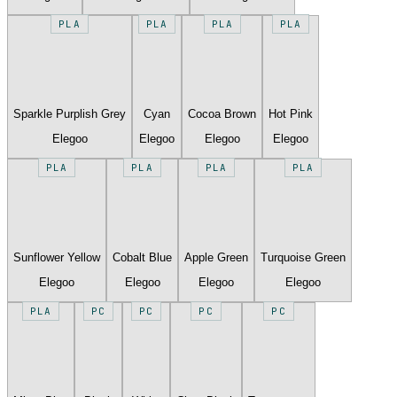
PLA
PLA
PLA
PLA
Sparkle Purplish Grey
Cyan
Cocoa Brown
Hot Pink
Elegoo
Elegoo
Elegoo
Elegoo
PLA
PLA
PLA
PLA
Sunflower Yellow
Cobalt Blue
Apple Green
Turquoise Green
Elegoo
Elegoo
Elegoo
Elegoo
PLA
PC
PC
PC
PC