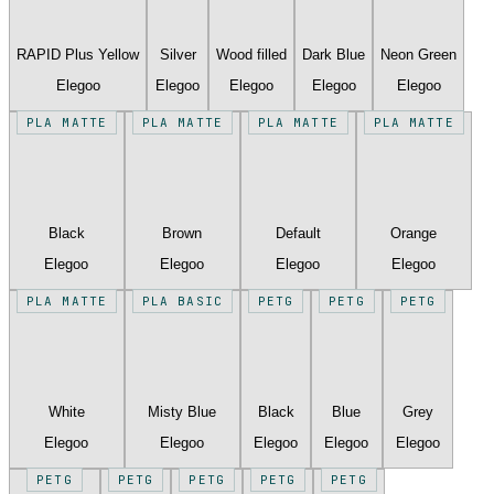
RAPID Plus Yellow
Silver
Wood filled
Dark Blue
Neon Green
Elegoo
Elegoo
Elegoo
Elegoo
Elegoo
PLA MATTE
PLA MATTE
PLA MATTE
PLA MATTE
Black
Brown
Default
Orange
Elegoo
Elegoo
Elegoo
Elegoo
PLA MATTE
PLA BASIC
PETG
PETG
PETG
White
Misty Blue
Black
Blue
Grey
Elegoo
Elegoo
Elegoo
Elegoo
Elegoo
PETG
PETG
PETG
PETG
PETG