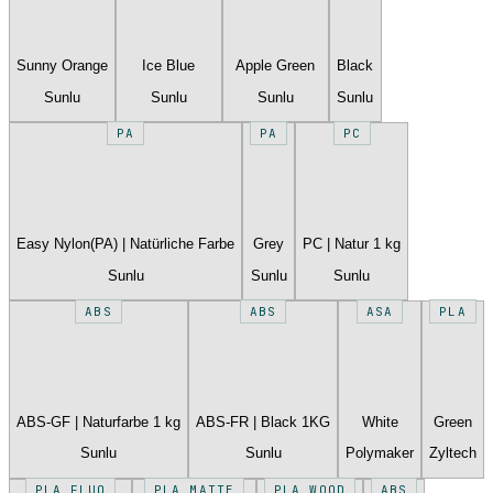
Sunny Orange
Ice Blue
Apple Green
Black
Sunlu
Sunlu
Sunlu
Sunlu
PA
PA
PC
Easy Nylon(PA) | Natürliche Farbe
Grey
PC | Natur 1 kg
Sunlu
Sunlu
Sunlu
ABS
ABS
ASA
PLA
ABS-GF | Naturfarbe 1 kg
ABS-FR | Black 1KG
White
Green
Sunlu
Sunlu
Polymaker
Zyltech
PLA FLUO
PLA MATTE
PLA WOOD
ABS