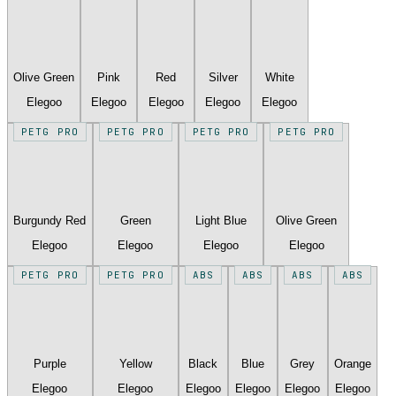
Olive Green
Pink
Red
Silver
White
Elegoo
Elegoo
Elegoo
Elegoo
Elegoo
PETG PRO
PETG PRO
PETG PRO
PETG PRO
Burgundy Red
Green
Light Blue
Olive Green
Elegoo
Elegoo
Elegoo
Elegoo
PETG PRO
PETG PRO
ABS
ABS
ABS
ABS
Purple
Yellow
Black
Blue
Grey
Orange
Elegoo
Elegoo
Elegoo
Elegoo
Elegoo
Elegoo