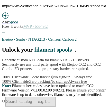
Impact-Site-Verification: 92e954e5-00a8-4029-811b-8497edbed35d
Any
Spool
How it works
MVP
· b5b49f2
Elegoo · Sunlu · NTAG213 · Centauri Carbon 2
Unlock your
filament spools
.
Generate custom NFC data for blank NTAG213 stickers.
Seamlessly use any third-party spool with Elegoo CC2 and CC2
Combo 3D printers — no proprietary hardware required.
100% Client-side · Zero tracking
No sign-up · Always free
100% Client-side
Zero tracking
No sign-up
Always free
Note
:
Filament hex codes have been updated to match CC2
Firmware Version V02.00.02.00 (v02.x). Please ensure your printer
firmware is up to date, otherwise, filaments may be misidentified.