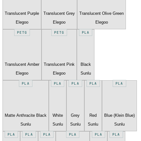
Translucent Purple
Translucent Grey
Translucent Olive Green
Elegoo
Elegoo
Elegoo
PETG
PETG
PLA
Translucent Amber
Translucent Pink
Black
Elegoo
Elegoo
Sunlu
PLA
PLA
PLA
PLA
PLA
Matte Anthracite Black
White
Grey
Red
Blue (Klein Blue)
Sunlu
Sunlu
Sunlu
Sunlu
Sunlu
PLA
PLA
PLA
PLA
PLA
PLA