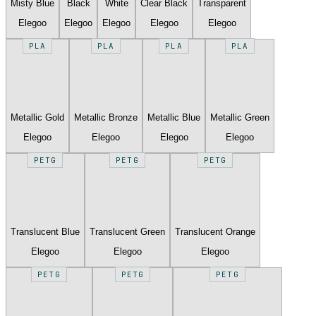
Misty Blue
Black
White
Clear Black
Transparent
Elegoo
Elegoo
Elegoo
Elegoo
Elegoo
PLA
PLA
PLA
PLA
Metallic Gold
Metallic Bronze
Metallic Blue
Metallic Green
Elegoo
Elegoo
Elegoo
Elegoo
PETG
PETG
PETG
Translucent Blue
Translucent Green
Translucent Orange
Elegoo
Elegoo
Elegoo
PETG
PETG
PETG