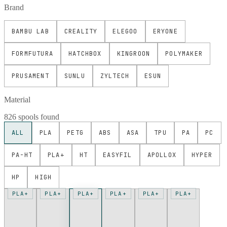
Brand
BAMBU LAB
CREALITY
ELEGOO
ERYONE
FORMFUTURA
HATCHBOX
KINGROON
POLYMAKER
PRUSAMENT
SUNLU
ZYLTECH
ESUN
Material
826 spools found
ALL
PLA
PETG
ABS
ASA
TPU
PA
PC
PA-HT
PLA+
HT
EASYFIL
APOLLOX
HYPER
HP
HIGH
PLA+
PLA+
PLA+
PLA+
PLA+
PLA+