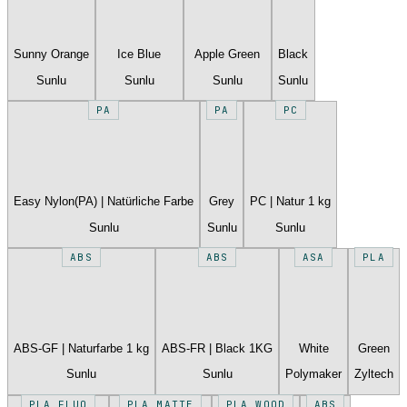
Sunny Orange
Ice Blue
Apple Green
Black
Sunlu
Sunlu
Sunlu
Sunlu
PA
PA
PC
Easy Nylon(PA) | Natürliche Farbe
Grey
PC | Natur 1 kg
Sunlu
Sunlu
Sunlu
ABS
ABS
ASA
PLA
ABS-GF | Naturfarbe 1 kg
ABS-FR | Black 1KG
White
Green
Sunlu
Sunlu
Polymaker
Zyltech
PLA FLUO
PLA MATTE
PLA WOOD
ABS