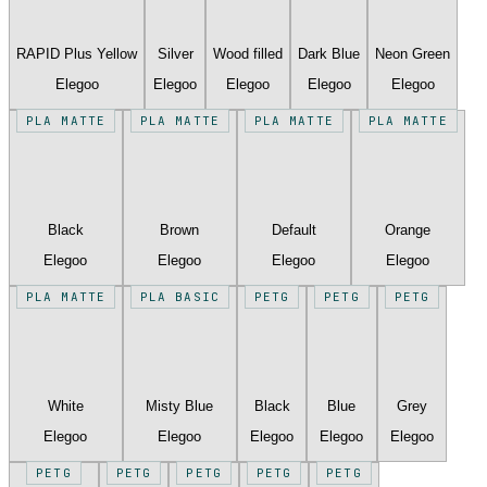
RAPID Plus Yellow
Silver
Wood filled
Dark Blue
Neon Green
Elegoo
Elegoo
Elegoo
Elegoo
Elegoo
PLA MATTE
PLA MATTE
PLA MATTE
PLA MATTE
Black
Brown
Default
Orange
Elegoo
Elegoo
Elegoo
Elegoo
PLA MATTE
PLA BASIC
PETG
PETG
PETG
White
Misty Blue
Black
Blue
Grey
Elegoo
Elegoo
Elegoo
Elegoo
Elegoo
PETG
PETG
PETG
PETG
PETG