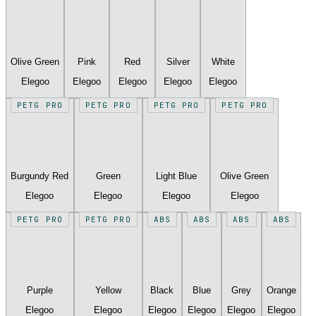
Olive Green
Pink
Red
Silver
White
Elegoo
Elegoo
Elegoo
Elegoo
Elegoo
PETG PRO
PETG PRO
PETG PRO
PETG PRO
Burgundy Red
Green
Light Blue
Olive Green
Elegoo
Elegoo
Elegoo
Elegoo
PETG PRO
PETG PRO
ABS
ABS
ABS
ABS
Purple
Yellow
Black
Blue
Grey
Orange
Elegoo
Elegoo
Elegoo
Elegoo
Elegoo
Elegoo