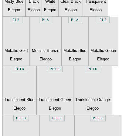
Misty Blue
Black
White
Clear Black
Transparent
Elegoo
Elegoo
Elegoo
Elegoo
Elegoo
PLA
PLA
PLA
PLA
Metallic Gold
Metallic Bronze
Metallic Blue
Metallic Green
Elegoo
Elegoo
Elegoo
Elegoo
PETG
PETG
PETG
Translucent Blue
Translucent Green
Translucent Orange
Elegoo
Elegoo
Elegoo
PETG
PETG
PETG