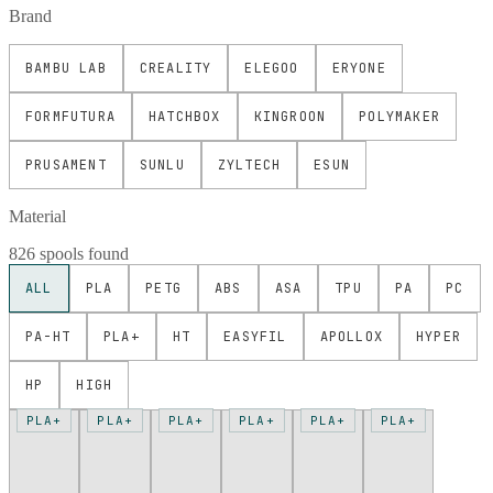
Brand
BAMBU LAB
CREALITY
ELEGOO
ERYONE
FORMFUTURA
HATCHBOX
KINGROON
POLYMAKER
PRUSAMENT
SUNLU
ZYLTECH
ESUN
Material
826 spools found
ALL
PLA
PETG
ABS
ASA
TPU
PA
PC
PA-HT
PLA+
HT
EASYFIL
APOLLOX
HYPER
HP
HIGH
PLA+
PLA+
PLA+
PLA+
PLA+
PLA+