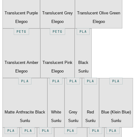
Translucent Purple
Translucent Grey
Translucent Olive Green
Elegoo
Elegoo
Elegoo
PETG
PETG
PLA
Translucent Amber
Translucent Pink
Black
Elegoo
Elegoo
Sunlu
PLA
PLA
PLA
PLA
PLA
Matte Anthracite Black
White
Grey
Red
Blue (Klein Blue)
Sunlu
Sunlu
Sunlu
Sunlu
Sunlu
PLA
PLA
PLA
PLA
PLA
PLA