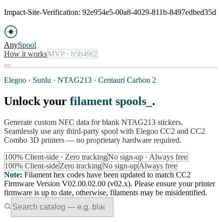
Impact-Site-Verification: 92e954e5-00a8-4029-811b-8497edbed35d
Any
Spool
How it works
MVP
· b5b49f2
Elegoo · Sunlu · NTAG213 · Centauri Carbon 2
Unlock your
filament spools
.
Generate custom NFC data for blank NTAG213 stickers.
Seamlessly use any third-party spool with Elegoo CC2 and CC2
Combo 3D printers — no proprietary hardware required.
100% Client-side · Zero tracking
No sign-up · Always free
100% Client-side
Zero tracking
No sign-up
Always free
Note
:
Filament hex codes have been updated to match CC2
Firmware Version V02.00.02.00 (v02.x). Please ensure your printer
firmware is up to date, otherwise, filaments may be misidentified.