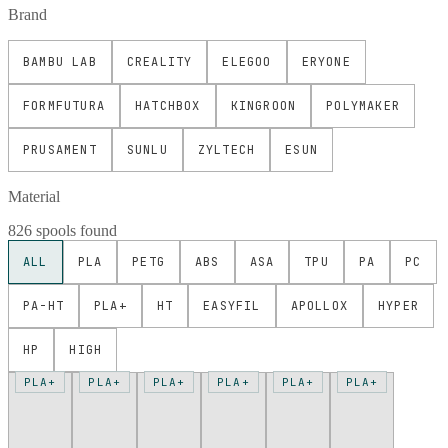
Brand
BAMBU LAB
CREALITY
ELEGOO
ERYONE
FORMFUTURA
HATCHBOX
KINGROON
POLYMAKER
PRUSAMENT
SUNLU
ZYLTECH
ESUN
Material
826 spools found
ALL
PLA
PETG
ABS
ASA
TPU
PA
PC
PA-HT
PLA+
HT
EASYFIL
APOLLOX
HYPER
HP
HIGH
PLA+
PLA+
PLA+
PLA+
PLA+
PLA+