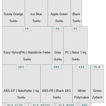
Sunny Orange
Ice Blue
Apple Green
Black
Sunlu
Sunlu
Sunlu
Sunlu
PA
PA
PC
Easy Nylon(PA) | Natürliche Farbe
Grey
PC | Natur 1 kg
Sunlu
Sunlu
Sunlu
ABS
ABS
ASA
PLA
ABS-GF | Naturfarbe 1 kg
ABS-FR | Black 1KG
White
Green
Sunlu
Sunlu
Polymaker
Zyltech
PLA FLUO
PLA MATTE
PLA WOOD
ABS