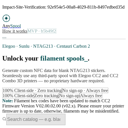
Impact-Site-Verification: 92e954e5-00a8-4029-811b-8497edbed35d
Any
Spool
How it works
MVP
· b5b49f2
Elegoo · Sunlu · NTAG213 · Centauri Carbon 2
Unlock your
filament spools
.
Generate custom NFC data for blank NTAG213 stickers.
Seamlessly use any third-party spool with Elegoo CC2 and CC2
Combo 3D printers — no proprietary hardware required.
100% Client-side · Zero tracking
No sign-up · Always free
100% Client-side
Zero tracking
No sign-up
Always free
Note
:
Filament hex codes have been updated to match CC2
Firmware Version V02.00.02.00 (v02.x). Please ensure your printer
firmware is up to date, otherwise, filaments may be misidentified.