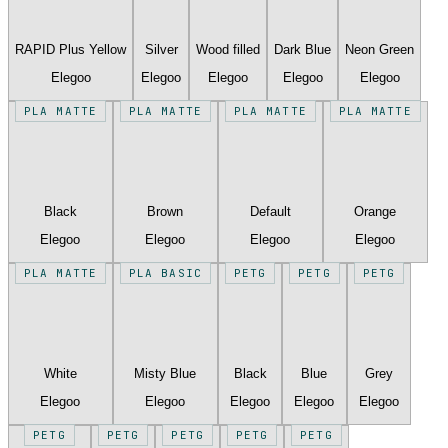
RAPID Plus Yellow
Silver
Wood filled
Dark Blue
Neon Green
Elegoo
Elegoo
Elegoo
Elegoo
Elegoo
PLA MATTE
PLA MATTE
PLA MATTE
PLA MATTE
Black
Brown
Default
Orange
Elegoo
Elegoo
Elegoo
Elegoo
PLA MATTE
PLA BASIC
PETG
PETG
PETG
White
Misty Blue
Black
Blue
Grey
Elegoo
Elegoo
Elegoo
Elegoo
Elegoo
PETG
PETG
PETG
PETG
PETG