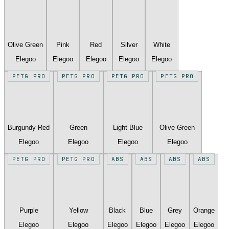
Olive Green
Pink
Red
Silver
White
Elegoo
Elegoo
Elegoo
Elegoo
Elegoo
PETG PRO
PETG PRO
PETG PRO
PETG PRO
Burgundy Red
Green
Light Blue
Olive Green
Elegoo
Elegoo
Elegoo
Elegoo
PETG PRO
PETG PRO
ABS
ABS
ABS
ABS
Purple
Yellow
Black
Blue
Grey
Orange
Elegoo
Elegoo
Elegoo
Elegoo
Elegoo
Elegoo