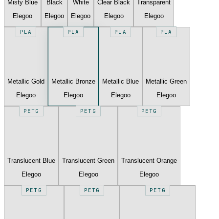
Misty Blue
Black
White
Clear Black
Transparent
Elegoo
Elegoo
Elegoo
Elegoo
Elegoo
PLA
PLA
PLA
PLA
Metallic Gold
Metallic Bronze
Metallic Blue
Metallic Green
Elegoo
Elegoo
Elegoo
Elegoo
PETG
PETG
PETG
Translucent Blue
Translucent Green
Translucent Orange
Elegoo
Elegoo
Elegoo
PETG
PETG
PETG