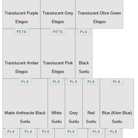
Translucent Purple
Translucent Grey
Translucent Olive Green
Elegoo
Elegoo
Elegoo
PETG
PETG
PLA
Translucent Amber
Translucent Pink
Black
Elegoo
Elegoo
Sunlu
PLA
PLA
PLA
PLA
PLA
Matte Anthracite Black
White
Grey
Red
Blue (Klein Blue)
Sunlu
Sunlu
Sunlu
Sunlu
Sunlu
PLA
PLA
PLA
PLA
PLA
PLA