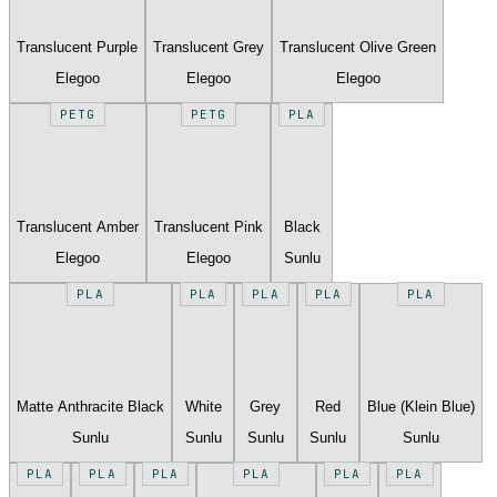
Translucent Purple
Translucent Grey
Translucent Olive Green
Elegoo
Elegoo
Elegoo
PETG
PETG
PLA
Translucent Amber
Translucent Pink
Black
Elegoo
Elegoo
Sunlu
PLA
PLA
PLA
PLA
PLA
Matte Anthracite Black
White
Grey
Red
Blue (Klein Blue)
Sunlu
Sunlu
Sunlu
Sunlu
Sunlu
PLA
PLA
PLA
PLA
PLA
PLA