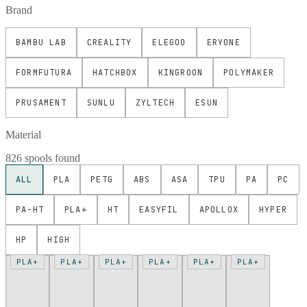
Brand
BAMBU LAB
CREALITY
ELEGOO
ERYONE
FORMFUTURA
HATCHBOX
KINGROON
POLYMAKER
PRUSAMENT
SUNLU
ZYLTECH
ESUN
Material
826 spools found
ALL
PLA
PETG
ABS
ASA
TPU
PA
PC
PA-HT
PLA+
HT
EASYFIL
APOLLOX
HYPER
HP
HIGH
PLA+
PLA+
PLA+
PLA+
PLA+
PLA+