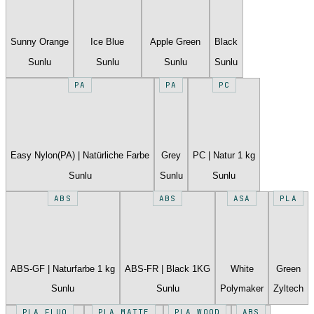
Sunny Orange
Ice Blue
Apple Green
Black
Sunlu
Sunlu
Sunlu
Sunlu
PA
PA
PC
Easy Nylon(PA) | Natürliche Farbe
Grey
PC | Natur 1 kg
Sunlu
Sunlu
Sunlu
ABS
ABS
ASA
PLA
ABS-GF | Naturfarbe 1 kg
ABS-FR | Black 1KG
White
Green
Sunlu
Sunlu
Polymaker
Zyltech
PLA FLUO
PLA MATTE
PLA WOOD
ABS