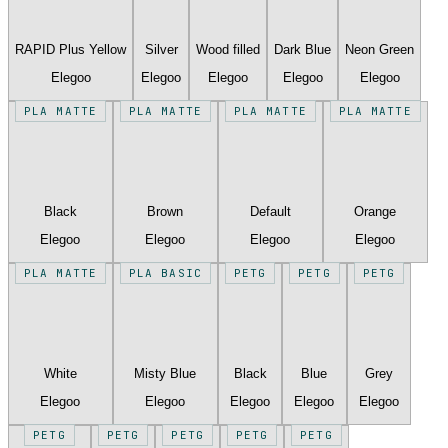
RAPID Plus Yellow
Silver
Wood filled
Dark Blue
Neon Green
Elegoo
Elegoo
Elegoo
Elegoo
Elegoo
PLA MATTE
PLA MATTE
PLA MATTE
PLA MATTE
Black
Brown
Default
Orange
Elegoo
Elegoo
Elegoo
Elegoo
PLA MATTE
PLA BASIC
PETG
PETG
PETG
White
Misty Blue
Black
Blue
Grey
Elegoo
Elegoo
Elegoo
Elegoo
Elegoo
PETG
PETG
PETG
PETG
PETG