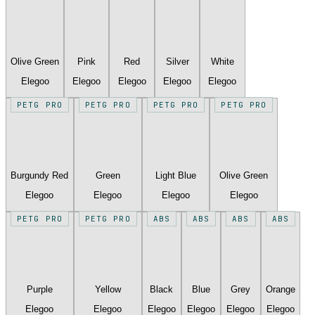
Olive Green
Pink
Red
Silver
White
Elegoo
Elegoo
Elegoo
Elegoo
Elegoo
PETG PRO
PETG PRO
PETG PRO
PETG PRO
Burgundy Red
Green
Light Blue
Olive Green
Elegoo
Elegoo
Elegoo
Elegoo
PETG PRO
PETG PRO
ABS
ABS
ABS
ABS
Purple
Yellow
Black
Blue
Grey
Orange
Elegoo
Elegoo
Elegoo
Elegoo
Elegoo
Elegoo