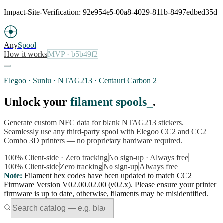
Impact-Site-Verification: 92e954e5-00a8-4029-811b-8497edbed35d
Any
Spool
How it works
MVP
· b5b49f2
Elegoo · Sunlu · NTAG213 · Centauri Carbon 2
Unlock your
filament spools
.
Generate custom NFC data for blank NTAG213 stickers.
Seamlessly use any third-party spool with Elegoo CC2 and CC2
Combo 3D printers — no proprietary hardware required.
100% Client-side · Zero tracking
No sign-up · Always free
100% Client-side
Zero tracking
No sign-up
Always free
Note
:
Filament hex codes have been updated to match CC2
Firmware Version V02.00.02.00 (v02.x). Please ensure your printer
firmware is up to date, otherwise, filaments may be misidentified.