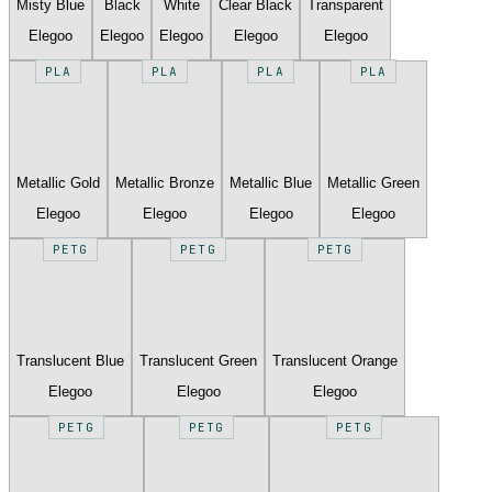
Misty Blue
Black
White
Clear Black
Transparent
Elegoo
Elegoo
Elegoo
Elegoo
Elegoo
PLA
PLA
PLA
PLA
Metallic Gold
Metallic Bronze
Metallic Blue
Metallic Green
Elegoo
Elegoo
Elegoo
Elegoo
PETG
PETG
PETG
Translucent Blue
Translucent Green
Translucent Orange
Elegoo
Elegoo
Elegoo
PETG
PETG
PETG