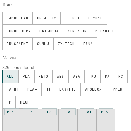
Brand
BAMBU LAB
CREALITY
ELEGOO
ERYONE
FORMFUTURA
HATCHBOX
KINGROON
POLYMAKER
PRUSAMENT
SUNLU
ZYLTECH
ESUN
Material
826 spools found
ALL
PLA
PETG
ABS
ASA
TPU
PA
PC
PA-HT
PLA+
HT
EASYFIL
APOLLOX
HYPER
HP
HIGH
PLA+
PLA+
PLA+
PLA+
PLA+
PLA+