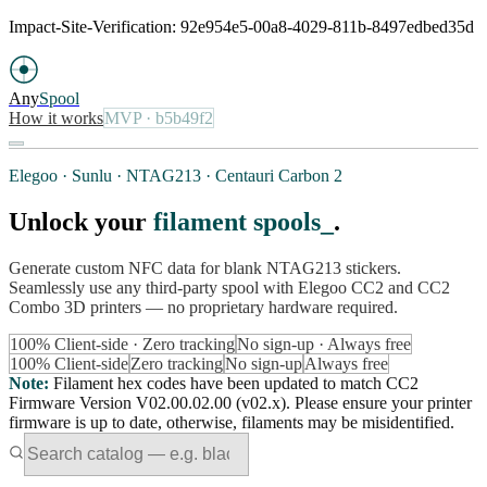
Impact-Site-Verification: 92e954e5-00a8-4029-811b-8497edbed35d
Any
Spool
How it works
MVP
· b5b49f2
Elegoo · Sunlu · NTAG213 · Centauri Carbon 2
Unlock your
filament spools
.
Generate custom NFC data for blank NTAG213 stickers.
Seamlessly use any third-party spool with Elegoo CC2 and CC2
Combo 3D printers — no proprietary hardware required.
100% Client-side · Zero tracking
No sign-up · Always free
100% Client-side
Zero tracking
No sign-up
Always free
Note
:
Filament hex codes have been updated to match CC2
Firmware Version V02.00.02.00 (v02.x). Please ensure your printer
firmware is up to date, otherwise, filaments may be misidentified.