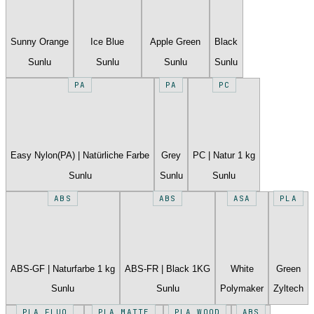
Sunny Orange
Ice Blue
Apple Green
Black
Sunlu
Sunlu
Sunlu
Sunlu
PA
PA
PC
Easy Nylon(PA) | Natürliche Farbe
Grey
PC | Natur 1 kg
Sunlu
Sunlu
Sunlu
ABS
ABS
ASA
PLA
ABS-GF | Naturfarbe 1 kg
ABS-FR | Black 1KG
White
Green
Sunlu
Sunlu
Polymaker
Zyltech
PLA FLUO
PLA MATTE
PLA WOOD
ABS