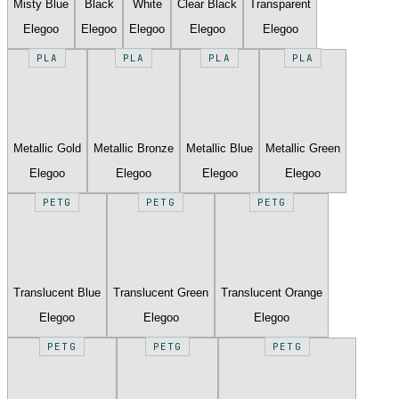
Misty Blue
Black
White
Clear Black
Transparent
Elegoo
Elegoo
Elegoo
Elegoo
Elegoo
PLA
PLA
PLA
PLA
Metallic Gold
Metallic Bronze
Metallic Blue
Metallic Green
Elegoo
Elegoo
Elegoo
Elegoo
PETG
PETG
PETG
Translucent Blue
Translucent Green
Translucent Orange
Elegoo
Elegoo
Elegoo
PETG
PETG
PETG