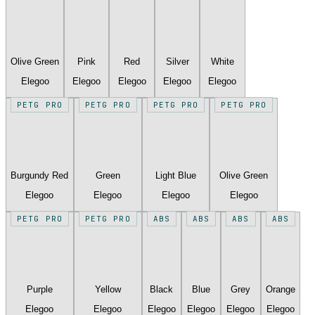
Olive Green
Pink
Red
Silver
White
Elegoo
Elegoo
Elegoo
Elegoo
Elegoo
PETG PRO
PETG PRO
PETG PRO
PETG PRO
Burgundy Red
Green
Light Blue
Olive Green
Elegoo
Elegoo
Elegoo
Elegoo
PETG PRO
PETG PRO
ABS
ABS
ABS
ABS
Purple
Yellow
Black
Blue
Grey
Orange
Elegoo
Elegoo
Elegoo
Elegoo
Elegoo
Elegoo