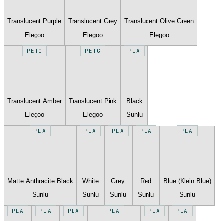
Translucent Purple
Translucent Grey
Translucent Olive Green
Elegoo
Elegoo
Elegoo
PETG
PETG
PLA
Translucent Amber
Translucent Pink
Black
Elegoo
Elegoo
Sunlu
PLA
PLA
PLA
PLA
PLA
Matte Anthracite Black
White
Grey
Red
Blue (Klein Blue)
Sunlu
Sunlu
Sunlu
Sunlu
Sunlu
PLA
PLA
PLA
PLA
PLA
PLA