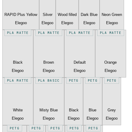
RAPID Plus Yellow
Silver
Wood filled
Dark Blue
Neon Green
Elegoo
Elegoo
Elegoo
Elegoo
Elegoo
PLA MATTE
PLA MATTE
PLA MATTE
PLA MATTE
Black
Brown
Default
Orange
Elegoo
Elegoo
Elegoo
Elegoo
PLA MATTE
PLA BASIC
PETG
PETG
PETG
White
Misty Blue
Black
Blue
Grey
Elegoo
Elegoo
Elegoo
Elegoo
Elegoo
PETG
PETG
PETG
PETG
PETG