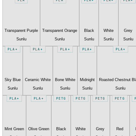
Transparent Purple
Transparent Orange
Black
White
Grey
Sunlu
Sunlu
Sunlu
Sunlu
Sunlu
PLA+
PLA+
PLA+
PLA+
PLA+
Sky Blue
Ceramic White
Bone White
Midnight
Roasted Chestnut B
Sunlu
Sunlu
Sunlu
Sunlu
Sunlu
PLA+
PLA+
PETG
PETG
PETG
PETG
Mint Green
Olive Green
Black
White
Grey
Red