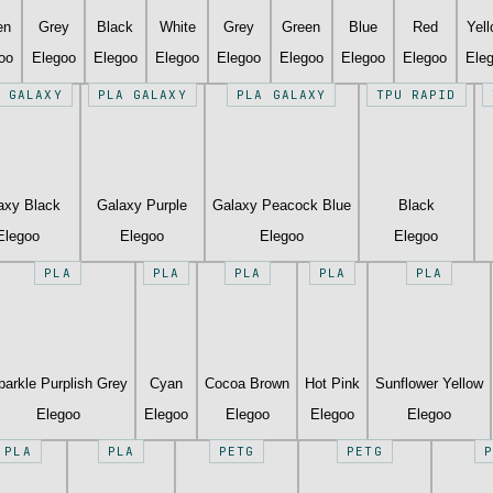
en
Grey
Black
White
Grey
Green
Blue
Red
Yel
oo
Elegoo
Elegoo
Elegoo
Elegoo
Elegoo
Elegoo
Elegoo
Ele
 GALAXY
PLA GALAXY
PLA GALAXY
TPU RAPID
axy Black
Galaxy Purple
Galaxy Peacock Blue
Black
Elegoo
Elegoo
Elegoo
Elegoo
PLA
PLA
PLA
PLA
PLA
parkle Purplish Grey
Cyan
Cocoa Brown
Hot Pink
Sunflower Yellow
Elegoo
Elegoo
Elegoo
Elegoo
Elegoo
PLA
PLA
PETG
PETG
P