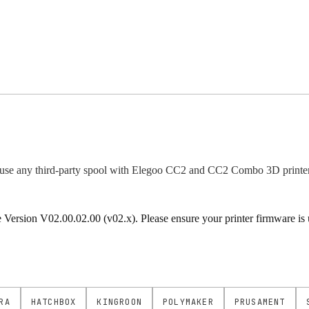
use any third-party spool with Elegoo CC2 and CC2 Combo 3D printer
rsion V02.00.02.00 (v02.x). Please ensure your printer firmware is up
RA
HATCHBOX
KINGROON
POLYMAKER
PRUSAMENT