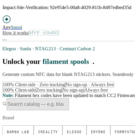
Impact-Site-Verification: 92e954e5-00a8-4029-811b-8497edbed35d
Any
Spool
How it works
MVP
· b5b49f2
Elegoo · Sunlu · NTAG213 · Centauri Carbon 2
Unlock your
filament spools
.
Generate custom NFC data for blank NTAG213 stickers. Seamlessly 
100% Client-side · Zero tracking
No sign-up · Always free
100% Client-side
Zero tracking
No sign-up
Always free
Note
:
Filament hex codes have been updated to match CC2 Firmware Ve
Brand
BAMBU LAB
CREALITY
ELEGOO
ERYONE
FORMFUTU