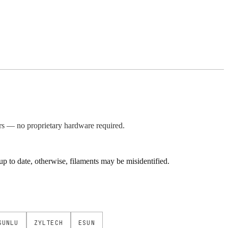
s — no proprietary hardware required.
 to date, otherwise, filaments may be misidentified.
SUNLU
ZYLTECH
ESUN