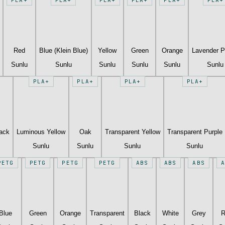
Red
Blue (Klein Blue)
Yellow
Green
Orange
Lavender P
Sunlu
Sunlu
Sunlu
Sunlu
Sunlu
Sunlu
PLA+
PLA+
PLA+
PLA+
lack
Luminous Yellow
Oak
Transparent Yellow
Transparent Purple
Sunlu
Sunlu
Sunlu
Sunlu
PETG
PETG
PETG
PETG
ABS
ABS
ABS
A
Blue
Green
Orange
Transparent
Black
White
Grey