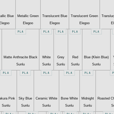
allic Blue
Metallic Green
Translucent Blue
Translucent Green
Translu
Elegoo
Elegoo
Elegoo
Elegoo
E
PLA
PLA
PLA
PLA
PLA
Matte Anthracite Black
White
Grey
Red
Blue (Klein Blue)
Sunlu
Sunlu
Sunlu
Sunlu
Sunlu
PLA
PLA
PLA
PLA
PLA
akura Pink
Sky Blue
Ceramic White
Bone White
Midnight
Roasted Ch
Sunlu
Sunlu
Sunlu
Sunlu
Sunlu
S
PLA+
PLA+
PLA+
PLA+
PLA+
PLA+