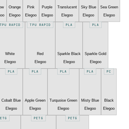
low
Orange
Pink
Purple
Translucent
Sky Blue
Sea Green
goo
Elegoo
Elegoo
Elegoo
Elegoo
Elegoo
Elegoo
TPU RAPID
TPU RAPID
PLA
PLA
White
Red
Sparkle Black
Sparkle Gold
Elegoo
Elegoo
Elegoo
Elegoo
PLA
PLA
PLA
PLA
PC
Cobalt Blue
Apple Green
Turquoise Green
Misty Blue
Black
Elegoo
Elegoo
Elegoo
Elegoo
Elegoo
ETG
PETG
PETG