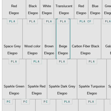
Red
Black
White
Translucent
Red
Blue
Gre
Elegoo
Elegoo
Elegoo
Elegoo
Elegoo
Elegoo
Eleg
PLA
PLA
PLA
PLA
PLA CF
PLA
Space Grey
Wood color
Brown
Beige
Carbon Fiber Black
Gal
Elegoo
Elegoo
Elegoo
Elegoo
Elegoo
PLA
PLA
PLA
PLA
Sparkle Green
Sparkle Red
Sparkle Dark Grey
Sparkle Turquoise
S
Elegoo
Elegoo
Elegoo
Elegoo
PC
PC
PC
PLA
PLA