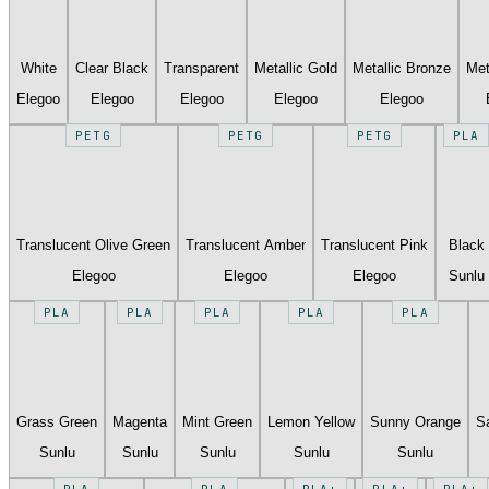
White
Clear Black
Transparent
Metallic Gold
Metallic Bronze
Met
Elegoo
Elegoo
Elegoo
Elegoo
Elegoo
PETG
PETG
PETG
PLA
Translucent Olive Green
Translucent Amber
Translucent Pink
Black
Elegoo
Elegoo
Elegoo
Sunlu
PLA
PLA
PLA
PLA
PLA
Grass Green
Magenta
Mint Green
Lemon Yellow
Sunny Orange
S
Sunlu
Sunlu
Sunlu
Sunlu
Sunlu
PLA
PLA
PLA+
PLA+
PLA+