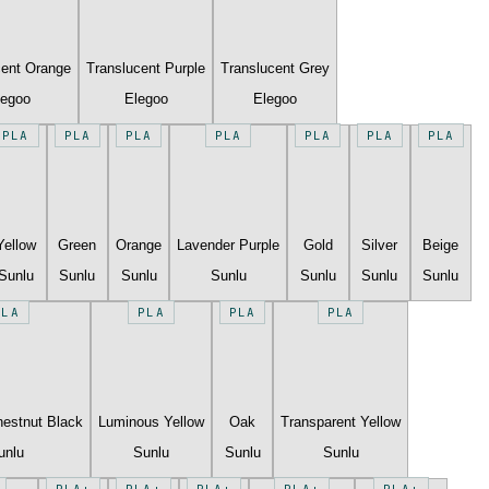
cent Orange
Translucent Purple
Translucent Grey
legoo
Elegoo
Elegoo
PLA
PLA
PLA
PLA
PLA
PLA
PLA
Yellow
Green
Orange
Lavender Purple
Gold
Silver
Beige
Sunlu
Sunlu
Sunlu
Sunlu
Sunlu
Sunlu
Sunlu
PLA
PLA
PLA
PLA
estnut Black
Luminous Yellow
Oak
Transparent Yellow
unlu
Sunlu
Sunlu
Sunlu
PLA+
PLA+
PLA+
PLA+
PLA+