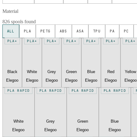
Material
826 spools found
ALL
PLA
PETG
ABS
ASA
TPU
PA
PC
PLA+
PLA+
PLA+
PLA+
PLA+
PLA+
PLA+
Black
White
Grey
Green
Blue
Red
Yellow
Elegoo
Elegoo
Elegoo
Elegoo
Elegoo
Elegoo
Elegoo
PLA RAPID
PLA RAPID
PLA RAPID
PLA RAPID
White
Grey
Green
Blue
Elegoo
Elegoo
Elegoo
Elegoo