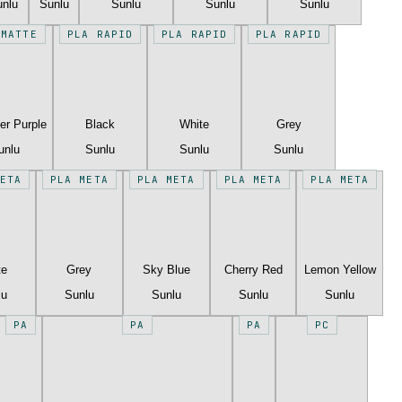
unlu
Sunlu
Sunlu
Sunlu
Sunlu
 MATTE
PLA RAPID
PLA RAPID
PLA RAPID
er Purple
Black
White
Grey
unlu
Sunlu
Sunlu
Sunlu
ETA
PLA META
PLA META
PLA META
PLA META
te
Grey
Sky Blue
Cherry Red
Lemon Yellow
lu
Sunlu
Sunlu
Sunlu
Sunlu
PA
PA
PA
PC