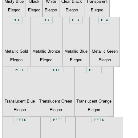
Misty Blue
Black
White
Clear Black
Transparent
Elegoo
Elegoo
Elegoo
Elegoo
Elegoo
PLA
PLA
PLA
PLA
Metallic Gold
Metallic Bronze
Metallic Blue
Metallic Green
Elegoo
Elegoo
Elegoo
Elegoo
PETG
PETG
PETG
Translucent Blue
Translucent Green
Translucent Orange
Elegoo
Elegoo
Elegoo
PETG
PETG
PETG