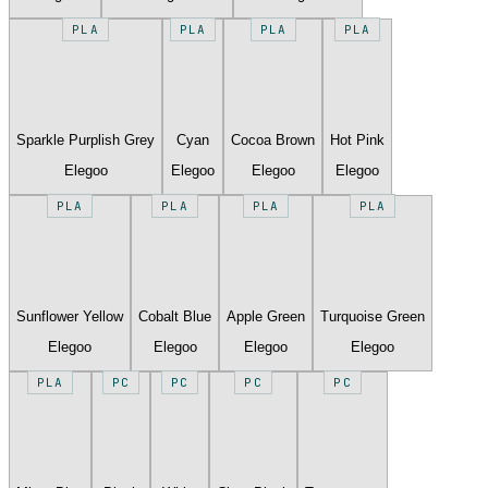
PLA
PLA
PLA
PLA
Sparkle Purplish Grey
Cyan
Cocoa Brown
Hot Pink
Elegoo
Elegoo
Elegoo
Elegoo
PLA
PLA
PLA
PLA
Sunflower Yellow
Cobalt Blue
Apple Green
Turquoise Green
Elegoo
Elegoo
Elegoo
Elegoo
PLA
PC
PC
PC
PC