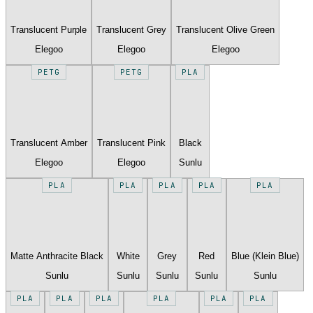
Translucent Purple
Translucent Grey
Translucent Olive Green
Elegoo
Elegoo
Elegoo
PETG
PETG
PLA
Translucent Amber
Translucent Pink
Black
Elegoo
Elegoo
Sunlu
PLA
PLA
PLA
PLA
PLA
Matte Anthracite Black
White
Grey
Red
Blue (Klein Blue)
Sunlu
Sunlu
Sunlu
Sunlu
Sunlu
PLA
PLA
PLA
PLA
PLA
PLA