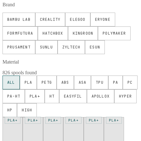
Brand
BAMBU LAB
CREALITY
ELEGOO
ERYONE
FORMFUTURA
HATCHBOX
KINGROON
POLYMAKER
PRUSAMENT
SUNLU
ZYLTECH
ESUN
Material
826 spools found
ALL
PLA
PETG
ABS
ASA
TPU
PA
PC
PA-HT
PLA+
HT
EASYFIL
APOLLOX
HYPER
HP
HIGH
PLA+
PLA+
PLA+
PLA+
PLA+
PLA+