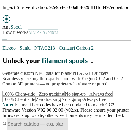
Impact-Site-Verification: 92e954e5-00a8-4029-811b-8497edbed35d
Any
Spool
How it works
MVP
· b5b49f2
Elegoo · Sunlu · NTAG213 · Centauri Carbon 2
Unlock your
filament spools
.
Generate custom NFC data for blank NTAG213 stickers.
Seamlessly use any third-party spool with Elegoo CC2 and CC2
Combo 3D printers — no proprietary hardware required.
100% Client-side · Zero tracking
No sign-up · Always free
100% Client-side
Zero tracking
No sign-up
Always free
Note
:
Filament hex codes have been updated to match CC2
Firmware Version V02.00.02.00 (v02.x). Please ensure your printer
firmware is up to date, otherwise, filaments may be misidentified.