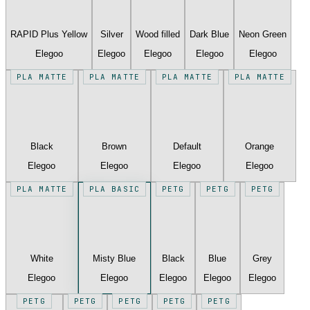
RAPID Plus Yellow
Silver
Wood filled
Dark Blue
Neon Green
Elegoo
Elegoo
Elegoo
Elegoo
Elegoo
PLA MATTE
PLA MATTE
PLA MATTE
PLA MATTE
Black
Brown
Default
Orange
Elegoo
Elegoo
Elegoo
Elegoo
PLA MATTE
PLA BASIC
PETG
PETG
PETG
White
Misty Blue
Black
Blue
Grey
Elegoo
Elegoo
Elegoo
Elegoo
Elegoo
PETG
PETG
PETG
PETG
PETG