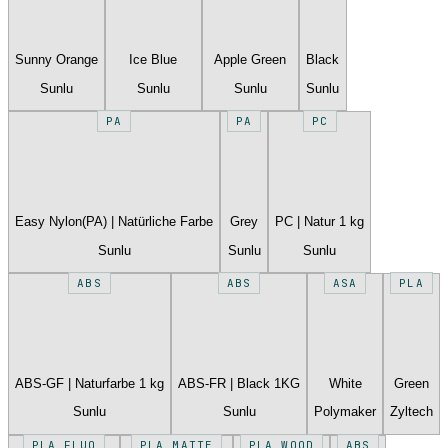
Sunny Orange
Ice Blue
Apple Green
Black
Sunlu
Sunlu
Sunlu
Sunlu
PA
PA
PC
Easy Nylon(PA) | Natürliche Farbe
Grey
PC | Natur 1 kg
Sunlu
Sunlu
Sunlu
ABS
ABS
ASA
PLA
ABS-GF | Naturfarbe 1 kg
ABS-FR | Black 1KG
White
Green
Sunlu
Sunlu
Polymaker
Zyltech
PLA FLUO
PLA MATTE
PLA WOOD
ABS