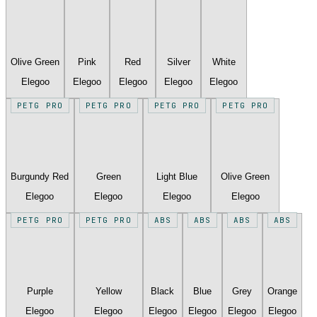
Olive Green
Pink
Red
Silver
White
Elegoo
Elegoo
Elegoo
Elegoo
Elegoo
PETG PRO
PETG PRO
PETG PRO
PETG PRO
Burgundy Red
Green
Light Blue
Olive Green
Elegoo
Elegoo
Elegoo
Elegoo
PETG PRO
PETG PRO
ABS
ABS
ABS
ABS
Purple
Yellow
Black
Blue
Grey
Orange
Elegoo
Elegoo
Elegoo
Elegoo
Elegoo
Elegoo