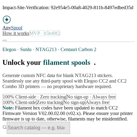
Impact-Site-Verification: 92e954e5-00a8-4029-811b-8497edbed35d
Any
Spool
How it works
MVP
· b5b49f2
Elegoo · Sunlu · NTAG213 · Centauri Carbon 2
Unlock your
filament spools
.
Generate custom NFC data for blank NTAG213 stickers.
Seamlessly use any third-party spool with Elegoo CC2 and CC2
Combo 3D printers — no proprietary hardware required.
100% Client-side · Zero tracking
No sign-up · Always free
100% Client-side
Zero tracking
No sign-up
Always free
Note
:
Filament hex codes have been updated to match CC2
Firmware Version V02.00.02.00 (v02.x). Please ensure your printer
firmware is up to date, otherwise, filaments may be misidentified.