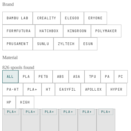
Brand
BAMBU LAB
CREALITY
ELEGOO
ERYONE
FORMFUTURA
HATCHBOX
KINGROON
POLYMAKER
PRUSAMENT
SUNLU
ZYLTECH
ESUN
Material
826 spools found
ALL
PLA
PETG
ABS
ASA
TPU
PA
PC
PA-HT
PLA+
HT
EASYFIL
APOLLOX
HYPER
HP
HIGH
PLA+
PLA+
PLA+
PLA+
PLA+
PLA+