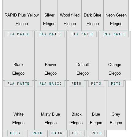
RAPID Plus Yellow
Silver
Wood filled
Dark Blue
Neon Green
Elegoo
Elegoo
Elegoo
Elegoo
Elegoo
PLA MATTE
PLA MATTE
PLA MATTE
PLA MATTE
Black
Brown
Default
Orange
Elegoo
Elegoo
Elegoo
Elegoo
PLA MATTE
PLA BASIC
PETG
PETG
PETG
White
Misty Blue
Black
Blue
Grey
Elegoo
Elegoo
Elegoo
Elegoo
Elegoo
PETG
PETG
PETG
PETG
PETG