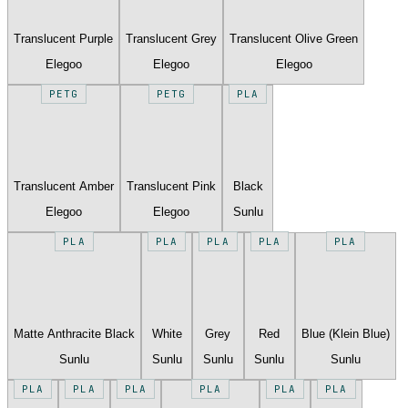
Translucent Purple
Translucent Grey
Translucent Olive Green
Elegoo
Elegoo
Elegoo
PETG
PETG
PLA
Translucent Amber
Translucent Pink
Black
Elegoo
Elegoo
Sunlu
PLA
PLA
PLA
PLA
PLA
Matte Anthracite Black
White
Grey
Red
Blue (Klein Blue)
Sunlu
Sunlu
Sunlu
Sunlu
Sunlu
PLA
PLA
PLA
PLA
PLA
PLA