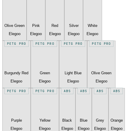
Olive Green
Pink
Red
Silver
White
Elegoo
Elegoo
Elegoo
Elegoo
Elegoo
PETG PRO
PETG PRO
PETG PRO
PETG PRO
Burgundy Red
Green
Light Blue
Olive Green
Elegoo
Elegoo
Elegoo
Elegoo
PETG PRO
PETG PRO
ABS
ABS
ABS
ABS
Purple
Yellow
Black
Blue
Grey
Orange
Elegoo
Elegoo
Elegoo
Elegoo
Elegoo
Elegoo