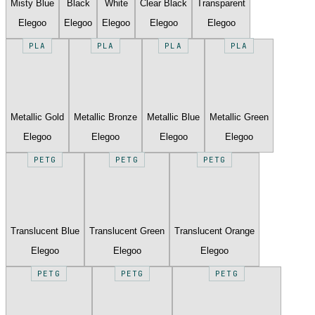
Misty Blue
Black
White
Clear Black
Transparent
Elegoo
Elegoo
Elegoo
Elegoo
Elegoo
PLA
PLA
PLA
PLA
Metallic Gold
Metallic Bronze
Metallic Blue
Metallic Green
Elegoo
Elegoo
Elegoo
Elegoo
PETG
PETG
PETG
Translucent Blue
Translucent Green
Translucent Orange
Elegoo
Elegoo
Elegoo
PETG
PETG
PETG