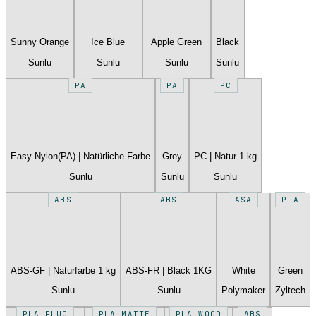
Sunny Orange
Ice Blue
Apple Green
Black
Sunlu
Sunlu
Sunlu
Sunlu
PA
PA
PC
Easy Nylon(PA) | Natürliche Farbe
Grey
PC | Natur 1 kg
Sunlu
Sunlu
Sunlu
ABS
ABS
ASA
PLA
ABS-GF | Naturfarbe 1 kg
ABS-FR | Black 1KG
White
Green
Sunlu
Sunlu
Polymaker
Zyltech
PLA FLUO
PLA MATTE
PLA WOOD
ABS