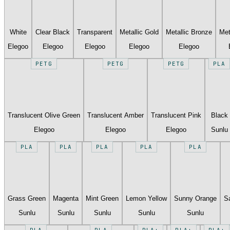
White
Clear Black
Transparent
Metallic Gold
Metallic Bronze
Met
Elegoo
Elegoo
Elegoo
Elegoo
Elegoo
PETG
PETG
PETG
PLA
Translucent Olive Green
Translucent Amber
Translucent Pink
Black
Elegoo
Elegoo
Elegoo
Sunlu
PLA
PLA
PLA
PLA
PLA
Grass Green
Magenta
Mint Green
Lemon Yellow
Sunny Orange
S
Sunlu
Sunlu
Sunlu
Sunlu
Sunlu
PLA
PLA
PLA+
PLA+
PLA+