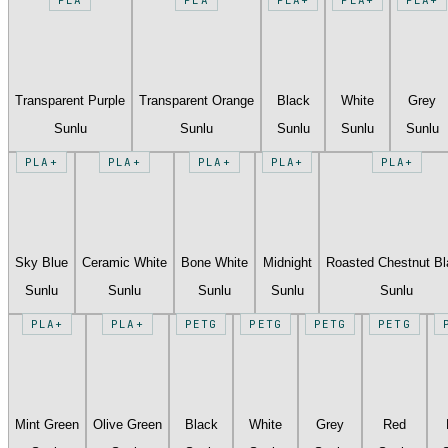
Transparent Purple
Transparent Orange
Black
White
Grey
Sunlu
Sunlu
Sunlu
Sunlu
Sunlu
PLA+
PLA+
PLA+
PLA+
PLA+
Sky Blue
Ceramic White
Bone White
Midnight
Roasted Chestnut B
Sunlu
Sunlu
Sunlu
Sunlu
Sunlu
PLA+
PLA+
PETG
PETG
PETG
PETG
Mint Green
Olive Green
Black
White
Grey
Red