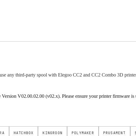
use any third-party spool with Elegoo CC2 and CC2 Combo 3D printer
rsion V02.00.02.00 (v02.x). Please ensure your printer firmware is up
RA
HATCHBOX
KINGROON
POLYMAKER
PRUSAMENT