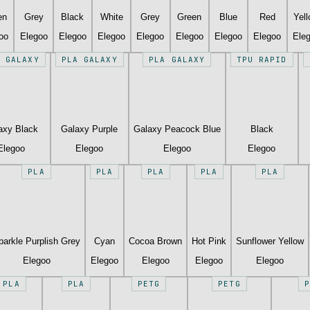
en
Grey
Black
White
Grey
Green
Blue
Red
Yel
oo
Elegoo
Elegoo
Elegoo
Elegoo
Elegoo
Elegoo
Elegoo
Ele
 GALAXY
PLA GALAXY
PLA GALAXY
TPU RAPID
axy Black
Galaxy Purple
Galaxy Peacock Blue
Black
Elegoo
Elegoo
Elegoo
Elegoo
PLA
PLA
PLA
PLA
PLA
parkle Purplish Grey
Cyan
Cocoa Brown
Hot Pink
Sunflower Yellow
Elegoo
Elegoo
Elegoo
Elegoo
Elegoo
PLA
PLA
PETG
PETG
P