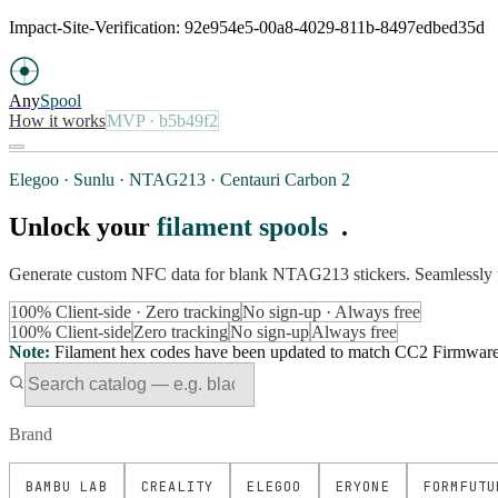
Impact-Site-Verification: 92e954e5-00a8-4029-811b-8497edbed35d
Any
Spool
How it works
MVP
· b5b49f2
Elegoo · Sunlu · NTAG213 · Centauri Carbon 2
Unlock your
filament spools
.
Generate custom NFC data for blank NTAG213 stickers. Seamlessly 
100% Client-side · Zero tracking
No sign-up · Always free
100% Client-side
Zero tracking
No sign-up
Always free
Note
:
Filament hex codes have been updated to match CC2 Firmware Ve
Brand
BAMBU LAB
CREALITY
ELEGOO
ERYONE
FORMFUTU