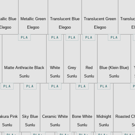
allic Blue
Metallic Green
Translucent Blue
Translucent Green
Translu
Elegoo
Elegoo
Elegoo
Elegoo
E
PLA
PLA
PLA
PLA
PLA
Matte Anthracite Black
White
Grey
Red
Blue (Klein Blue)
Sunlu
Sunlu
Sunlu
Sunlu
Sunlu
PLA
PLA
PLA
PLA
PLA
akura Pink
Sky Blue
Ceramic White
Bone White
Midnight
Roasted Ch
Sunlu
Sunlu
Sunlu
Sunlu
Sunlu
S
PLA+
PLA+
PLA+
PLA+
PLA+
PLA+