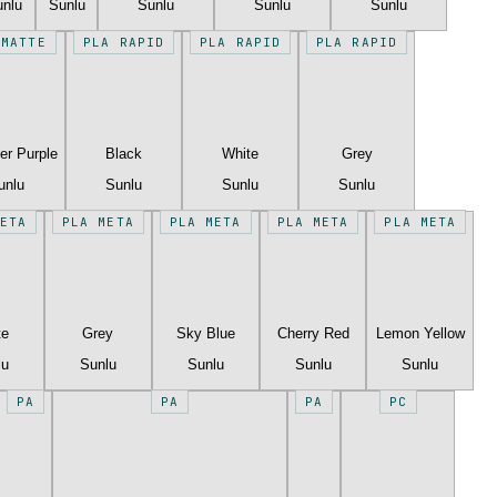
unlu
Sunlu
Sunlu
Sunlu
Sunlu
 MATTE
PLA RAPID
PLA RAPID
PLA RAPID
er Purple
Black
White
Grey
unlu
Sunlu
Sunlu
Sunlu
ETA
PLA META
PLA META
PLA META
PLA META
te
Grey
Sky Blue
Cherry Red
Lemon Yellow
lu
Sunlu
Sunlu
Sunlu
Sunlu
PA
PA
PA
PC