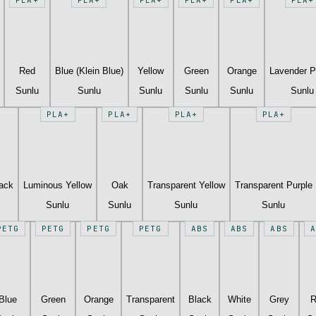
Red
Blue (Klein Blue)
Yellow
Green
Orange
Lavender P
Sunlu
Sunlu
Sunlu
Sunlu
Sunlu
Sunlu
PLA+
PLA+
PLA+
PLA+
lack
Luminous Yellow
Oak
Transparent Yellow
Transparent Purple
Sunlu
Sunlu
Sunlu
Sunlu
PETG
PETG
PETG
PETG
ABS
ABS
ABS
A
Blue
Green
Orange
Transparent
Black
White
Grey