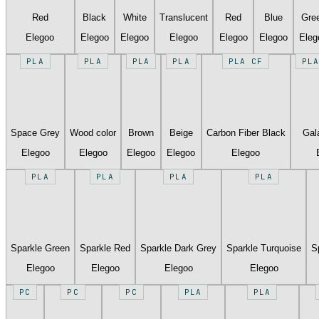
Red
Black
White
Translucent
Red
Blue
Gre
Elegoo
Elegoo
Elegoo
Elegoo
Elegoo
Elegoo
Eleg
PLA
PLA
PLA
PLA
PLA CF
PLA
Space Grey
Wood color
Brown
Beige
Carbon Fiber Black
Gal
Elegoo
Elegoo
Elegoo
Elegoo
Elegoo
PLA
PLA
PLA
PLA
Sparkle Green
Sparkle Red
Sparkle Dark Grey
Sparkle Turquoise
S
Elegoo
Elegoo
Elegoo
Elegoo
PC
PC
PC
PLA
PLA