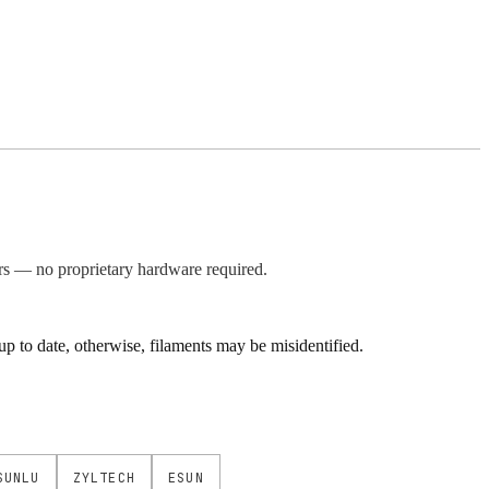
s — no proprietary hardware required.
 to date, otherwise, filaments may be misidentified.
SUNLU
ZYLTECH
ESUN