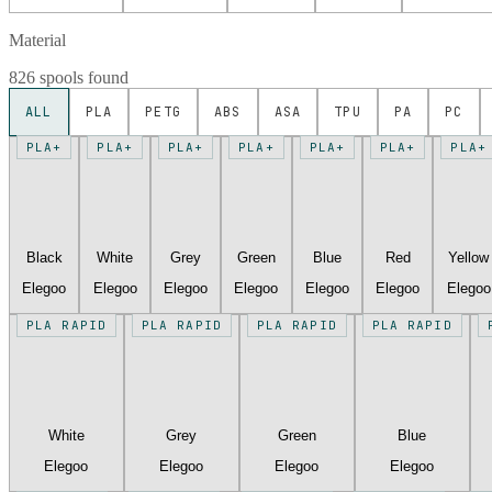
Material
826 spools found
ALL
PLA
PETG
ABS
ASA
TPU
PA
PC
PLA+
PLA+
PLA+
PLA+
PLA+
PLA+
PLA+
Black
White
Grey
Green
Blue
Red
Yellow
Elegoo
Elegoo
Elegoo
Elegoo
Elegoo
Elegoo
Elegoo
PLA RAPID
PLA RAPID
PLA RAPID
PLA RAPID
White
Grey
Green
Blue
Elegoo
Elegoo
Elegoo
Elegoo