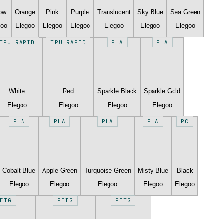
low
Orange
Pink
Purple
Translucent
Sky Blue
Sea Green
goo
Elegoo
Elegoo
Elegoo
Elegoo
Elegoo
Elegoo
TPU RAPID
TPU RAPID
PLA
PLA
White
Red
Sparkle Black
Sparkle Gold
Elegoo
Elegoo
Elegoo
Elegoo
PLA
PLA
PLA
PLA
PC
Cobalt Blue
Apple Green
Turquoise Green
Misty Blue
Black
Elegoo
Elegoo
Elegoo
Elegoo
Elegoo
ETG
PETG
PETG