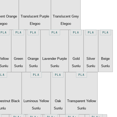
cent Orange
Translucent Purple
Translucent Grey
legoo
Elegoo
Elegoo
PLA
PLA
PLA
PLA
PLA
PLA
PLA
Yellow
Green
Orange
Lavender Purple
Gold
Silver
Beige
Sunlu
Sunlu
Sunlu
Sunlu
Sunlu
Sunlu
Sunlu
PLA
PLA
PLA
PLA
estnut Black
Luminous Yellow
Oak
Transparent Yellow
unlu
Sunlu
Sunlu
Sunlu
PLA+
PLA+
PLA+
PLA+
PLA+