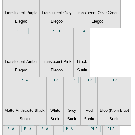
Translucent Purple
Translucent Grey
Translucent Olive Green
Elegoo
Elegoo
Elegoo
PETG
PETG
PLA
Translucent Amber
Translucent Pink
Black
Elegoo
Elegoo
Sunlu
PLA
PLA
PLA
PLA
PLA
Matte Anthracite Black
White
Grey
Red
Blue (Klein Blue)
Sunlu
Sunlu
Sunlu
Sunlu
Sunlu
PLA
PLA
PLA
PLA
PLA
PLA