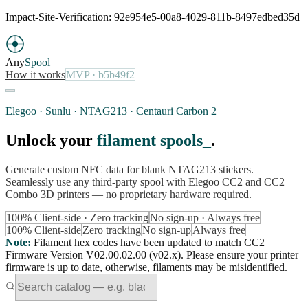
Impact-Site-Verification: 92e954e5-00a8-4029-811b-8497edbed35d
Any
Spool
How it works
MVP
· b5b49f2
Elegoo · Sunlu · NTAG213 · Centauri Carbon 2
Unlock your
filament spools
.
Generate custom NFC data for blank NTAG213 stickers.
Seamlessly use any third-party spool with Elegoo CC2 and CC2
Combo 3D printers — no proprietary hardware required.
100% Client-side · Zero tracking
No sign-up · Always free
100% Client-side
Zero tracking
No sign-up
Always free
Note
:
Filament hex codes have been updated to match CC2
Firmware Version V02.00.02.00 (v02.x). Please ensure your printer
firmware is up to date, otherwise, filaments may be misidentified.