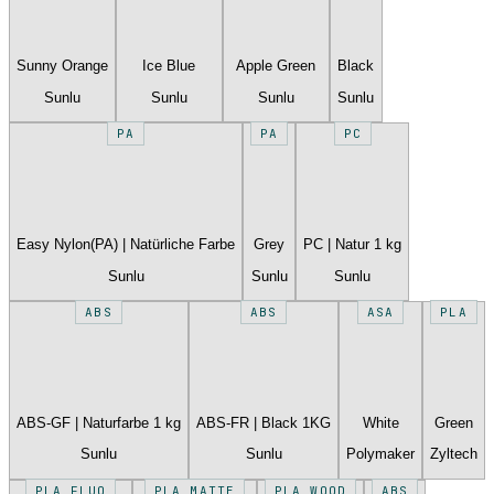
Sunny Orange
Ice Blue
Apple Green
Black
Sunlu
Sunlu
Sunlu
Sunlu
PA
PA
PC
Easy Nylon(PA) | Natürliche Farbe
Grey
PC | Natur 1 kg
Sunlu
Sunlu
Sunlu
ABS
ABS
ASA
PLA
ABS-GF | Naturfarbe 1 kg
ABS-FR | Black 1KG
White
Green
Sunlu
Sunlu
Polymaker
Zyltech
PLA FLUO
PLA MATTE
PLA WOOD
ABS