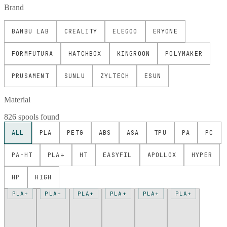
Brand
BAMBU LAB
CREALITY
ELEGOO
ERYONE
FORMFUTURA
HATCHBOX
KINGROON
POLYMAKER
PRUSAMENT
SUNLU
ZYLTECH
ESUN
Material
826 spools found
ALL
PLA
PETG
ABS
ASA
TPU
PA
PC
PA-HT
PLA+
HT
EASYFIL
APOLLOX
HYPER
HP
HIGH
PLA+
PLA+
PLA+
PLA+
PLA+
PLA+