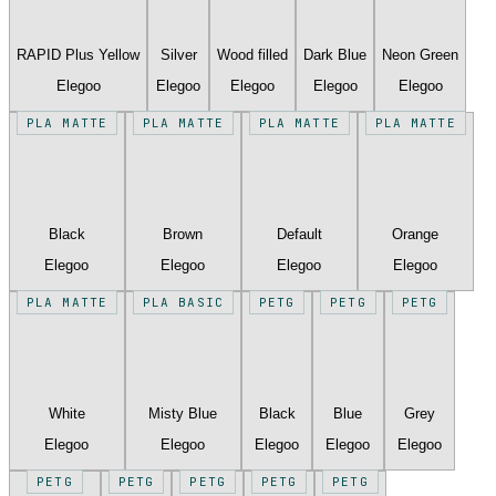
RAPID Plus Yellow
Silver
Wood filled
Dark Blue
Neon Green
Elegoo
Elegoo
Elegoo
Elegoo
Elegoo
PLA MATTE
PLA MATTE
PLA MATTE
PLA MATTE
Black
Brown
Default
Orange
Elegoo
Elegoo
Elegoo
Elegoo
PLA MATTE
PLA BASIC
PETG
PETG
PETG
White
Misty Blue
Black
Blue
Grey
Elegoo
Elegoo
Elegoo
Elegoo
Elegoo
PETG
PETG
PETG
PETG
PETG