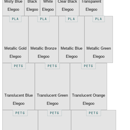
Misty Blue
Black
White
Clear Black
Transparent
Elegoo
Elegoo
Elegoo
Elegoo
Elegoo
PLA
PLA
PLA
PLA
Metallic Gold
Metallic Bronze
Metallic Blue
Metallic Green
Elegoo
Elegoo
Elegoo
Elegoo
PETG
PETG
PETG
Translucent Blue
Translucent Green
Translucent Orange
Elegoo
Elegoo
Elegoo
PETG
PETG
PETG