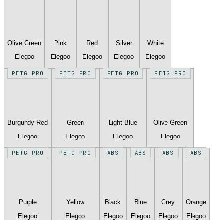
Olive Green
Pink
Red
Silver
White
Elegoo
Elegoo
Elegoo
Elegoo
Elegoo
PETG PRO
PETG PRO
PETG PRO
PETG PRO
Burgundy Red
Green
Light Blue
Olive Green
Elegoo
Elegoo
Elegoo
Elegoo
PETG PRO
PETG PRO
ABS
ABS
ABS
ABS
Purple
Yellow
Black
Blue
Grey
Orange
Elegoo
Elegoo
Elegoo
Elegoo
Elegoo
Elegoo