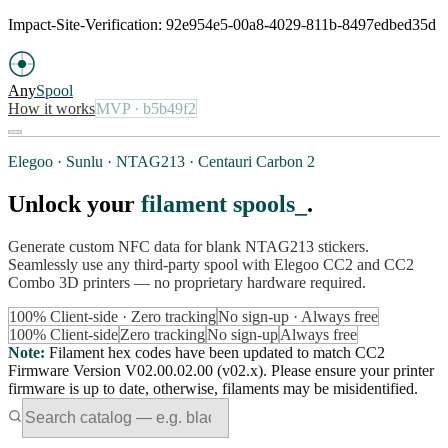
Impact-Site-Verification: 92e954e5-00a8-4029-811b-8497edbed35d
Any
Spool
How it works
MVP
· b5b49f2
Elegoo · Sunlu · NTAG213 · Centauri Carbon 2
Unlock your
filament spools
.
Generate custom NFC data for blank NTAG213 stickers.
Seamlessly use any third-party spool with Elegoo CC2 and CC2
Combo 3D printers — no proprietary hardware required.
100% Client-side · Zero tracking
No sign-up · Always free
100% Client-side
Zero tracking
No sign-up
Always free
Note
:
Filament hex codes have been updated to match CC2
Firmware Version V02.00.02.00 (v02.x). Please ensure your printer
firmware is up to date, otherwise, filaments may be misidentified.