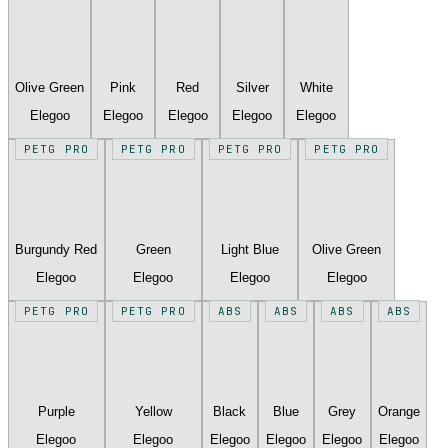
Olive Green
Pink
Red
Silver
White
Elegoo
Elegoo
Elegoo
Elegoo
Elegoo
PETG PRO
PETG PRO
PETG PRO
PETG PRO
Burgundy Red
Green
Light Blue
Olive Green
Elegoo
Elegoo
Elegoo
Elegoo
PETG PRO
PETG PRO
ABS
ABS
ABS
ABS
Purple
Yellow
Black
Blue
Grey
Orange
Elegoo
Elegoo
Elegoo
Elegoo
Elegoo
Elegoo