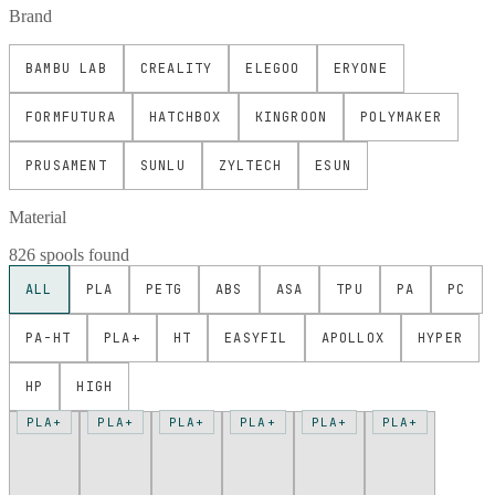
Brand
BAMBU LAB
CREALITY
ELEGOO
ERYONE
FORMFUTURA
HATCHBOX
KINGROON
POLYMAKER
PRUSAMENT
SUNLU
ZYLTECH
ESUN
Material
826 spools found
ALL
PLA
PETG
ABS
ASA
TPU
PA
PC
PA-HT
PLA+
HT
EASYFIL
APOLLOX
HYPER
HP
HIGH
PLA+
PLA+
PLA+
PLA+
PLA+
PLA+