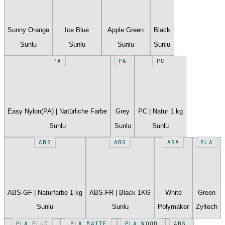
Sunny Orange
Ice Blue
Apple Green
Black
Sunlu
Sunlu
Sunlu
Sunlu
PA
PA
PC
Easy Nylon(PA) | Natürliche Farbe
Grey
PC | Natur 1 kg
Sunlu
Sunlu
Sunlu
ABS
ABS
ASA
PLA
ABS-GF | Naturfarbe 1 kg
ABS-FR | Black 1KG
White
Green
Sunlu
Sunlu
Polymaker
Zyltech
PLA FLUO
PLA MATTE
PLA WOOD
ABS