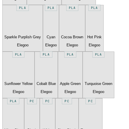
PLA
PLA
PLA
PLA
Sparkle Purplish Grey
Cyan
Cocoa Brown
Hot Pink
Elegoo
Elegoo
Elegoo
Elegoo
PLA
PLA
PLA
PLA
Sunflower Yellow
Cobalt Blue
Apple Green
Turquoise Green
Elegoo
Elegoo
Elegoo
Elegoo
PLA
PC
PC
PC
PC