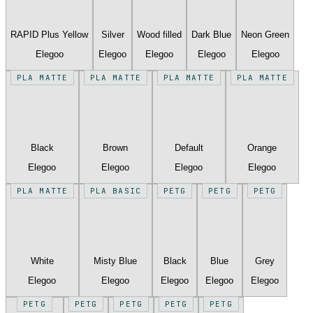
RAPID Plus Yellow
Silver
Wood filled
Dark Blue
Neon Green
Elegoo
Elegoo
Elegoo
Elegoo
Elegoo
PLA MATTE
PLA MATTE
PLA MATTE
PLA MATTE
Black
Brown
Default
Orange
Elegoo
Elegoo
Elegoo
Elegoo
PLA MATTE
PLA BASIC
PETG
PETG
PETG
White
Misty Blue
Black
Blue
Grey
Elegoo
Elegoo
Elegoo
Elegoo
Elegoo
PETG
PETG
PETG
PETG
PETG