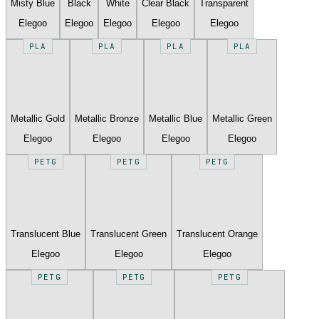
Misty Blue
Black
White
Clear Black
Transparent
Elegoo
Elegoo
Elegoo
Elegoo
Elegoo
PLA
PLA
PLA
PLA
Metallic Gold
Metallic Bronze
Metallic Blue
Metallic Green
Elegoo
Elegoo
Elegoo
Elegoo
PETG
PETG
PETG
Translucent Blue
Translucent Green
Translucent Orange
Elegoo
Elegoo
Elegoo
PETG
PETG
PETG