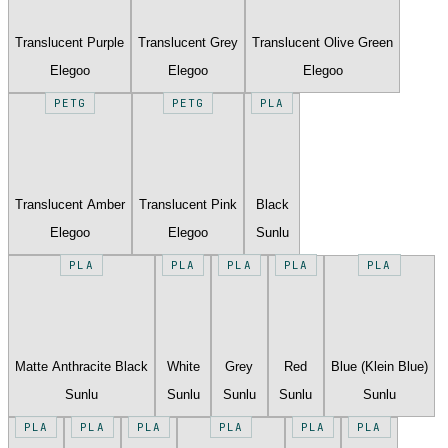
Translucent Purple
Translucent Grey
Translucent Olive Green
Elegoo
Elegoo
Elegoo
PETG
PETG
PLA
Translucent Amber
Translucent Pink
Black
Elegoo
Elegoo
Sunlu
PLA
PLA
PLA
PLA
PLA
Matte Anthracite Black
White
Grey
Red
Blue (Klein Blue)
Sunlu
Sunlu
Sunlu
Sunlu
Sunlu
PLA
PLA
PLA
PLA
PLA
PLA