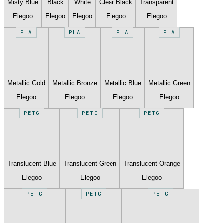
Misty Blue
Black
White
Clear Black
Transparent
Elegoo
Elegoo
Elegoo
Elegoo
Elegoo
PLA
PLA
PLA
PLA
Metallic Gold
Metallic Bronze
Metallic Blue
Metallic Green
Elegoo
Elegoo
Elegoo
Elegoo
PETG
PETG
PETG
Translucent Blue
Translucent Green
Translucent Orange
Elegoo
Elegoo
Elegoo
PETG
PETG
PETG