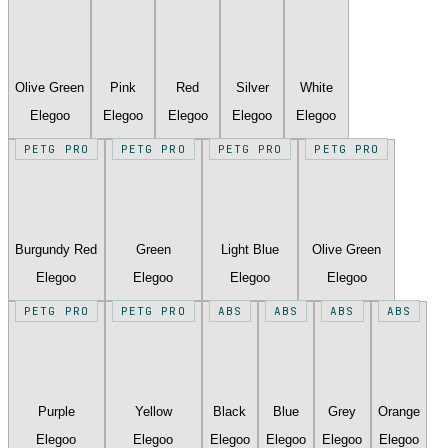
Olive Green
Pink
Red
Silver
White
Elegoo
Elegoo
Elegoo
Elegoo
Elegoo
PETG PRO
PETG PRO
PETG PRO
PETG PRO
Burgundy Red
Green
Light Blue
Olive Green
Elegoo
Elegoo
Elegoo
Elegoo
PETG PRO
PETG PRO
ABS
ABS
ABS
ABS
Purple
Yellow
Black
Blue
Grey
Orange
Elegoo
Elegoo
Elegoo
Elegoo
Elegoo
Elegoo