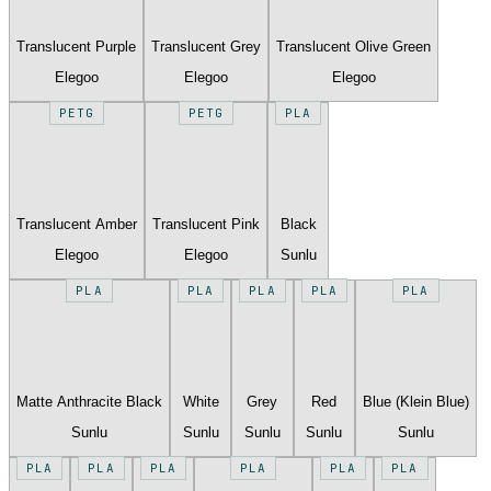
Translucent Purple
Translucent Grey
Translucent Olive Green
Elegoo
Elegoo
Elegoo
PETG
PETG
PLA
Translucent Amber
Translucent Pink
Black
Elegoo
Elegoo
Sunlu
PLA
PLA
PLA
PLA
PLA
Matte Anthracite Black
White
Grey
Red
Blue (Klein Blue)
Sunlu
Sunlu
Sunlu
Sunlu
Sunlu
PLA
PLA
PLA
PLA
PLA
PLA