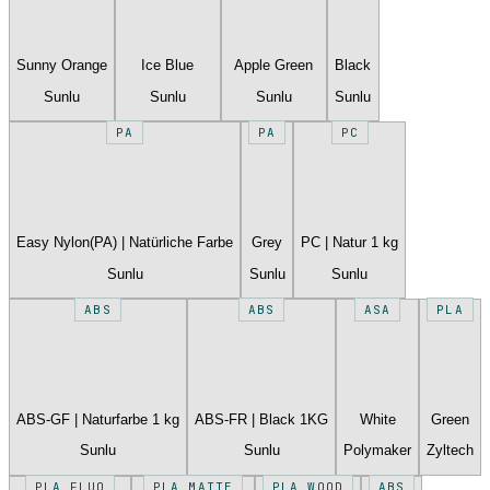
Sunny Orange
Ice Blue
Apple Green
Black
Sunlu
Sunlu
Sunlu
Sunlu
PA
PA
PC
Easy Nylon(PA) | Natürliche Farbe
Grey
PC | Natur 1 kg
Sunlu
Sunlu
Sunlu
ABS
ABS
ASA
PLA
ABS-GF | Naturfarbe 1 kg
ABS-FR | Black 1KG
White
Green
Sunlu
Sunlu
Polymaker
Zyltech
PLA FLUO
PLA MATTE
PLA WOOD
ABS