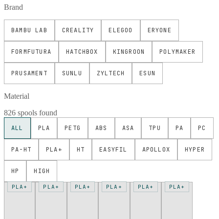
Brand
BAMBU LAB
CREALITY
ELEGOO
ERYONE
FORMFUTURA
HATCHBOX
KINGROON
POLYMAKER
PRUSAMENT
SUNLU
ZYLTECH
ESUN
Material
826 spools found
ALL
PLA
PETG
ABS
ASA
TPU
PA
PC
PA-HT
PLA+
HT
EASYFIL
APOLLOX
HYPER
HP
HIGH
PLA+
PLA+
PLA+
PLA+
PLA+
PLA+