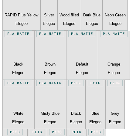
RAPID Plus Yellow
Silver
Wood filled
Dark Blue
Neon Green
Elegoo
Elegoo
Elegoo
Elegoo
Elegoo
PLA MATTE
PLA MATTE
PLA MATTE
PLA MATTE
Black
Brown
Default
Orange
Elegoo
Elegoo
Elegoo
Elegoo
PLA MATTE
PLA BASIC
PETG
PETG
PETG
White
Misty Blue
Black
Blue
Grey
Elegoo
Elegoo
Elegoo
Elegoo
Elegoo
PETG
PETG
PETG
PETG
PETG