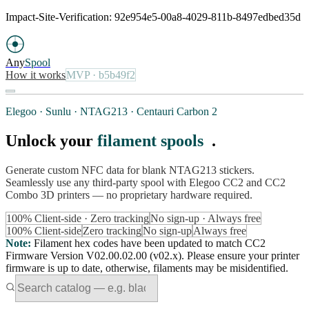
Impact-Site-Verification: 92e954e5-00a8-4029-811b-8497edbed35d
Any
Spool
How it works
MVP
· b5b49f2
Elegoo · Sunlu · NTAG213 · Centauri Carbon 2
Unlock your
filament spools
.
Generate custom NFC data for blank NTAG213 stickers.
Seamlessly use any third-party spool with Elegoo CC2 and CC2
Combo 3D printers — no proprietary hardware required.
100% Client-side · Zero tracking
No sign-up · Always free
100% Client-side
Zero tracking
No sign-up
Always free
Note
:
Filament hex codes have been updated to match CC2
Firmware Version V02.00.02.00 (v02.x). Please ensure your printer
firmware is up to date, otherwise, filaments may be misidentified.