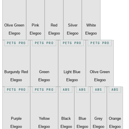
Olive Green
Pink
Red
Silver
White
Elegoo
Elegoo
Elegoo
Elegoo
Elegoo
PETG PRO
PETG PRO
PETG PRO
PETG PRO
Burgundy Red
Green
Light Blue
Olive Green
Elegoo
Elegoo
Elegoo
Elegoo
PETG PRO
PETG PRO
ABS
ABS
ABS
ABS
Purple
Yellow
Black
Blue
Grey
Orange
Elegoo
Elegoo
Elegoo
Elegoo
Elegoo
Elegoo