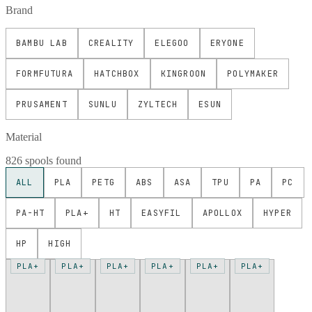
Brand
BAMBU LAB
CREALITY
ELEGOO
ERYONE
FORMFUTURA
HATCHBOX
KINGROON
POLYMAKER
PRUSAMENT
SUNLU
ZYLTECH
ESUN
Material
826 spools found
ALL
PLA
PETG
ABS
ASA
TPU
PA
PC
PA-HT
PLA+
HT
EASYFIL
APOLLOX
HYPER
HP
HIGH
PLA+
PLA+
PLA+
PLA+
PLA+
PLA+