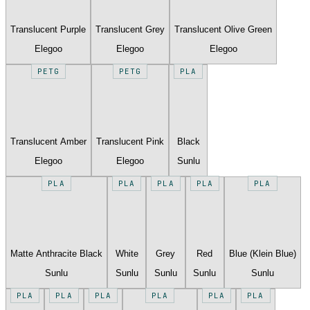
Translucent Purple
Translucent Grey
Translucent Olive Green
Elegoo
Elegoo
Elegoo
PETG
PETG
PLA
Translucent Amber
Translucent Pink
Black
Elegoo
Elegoo
Sunlu
PLA
PLA
PLA
PLA
PLA
Matte Anthracite Black
White
Grey
Red
Blue (Klein Blue)
Sunlu
Sunlu
Sunlu
Sunlu
Sunlu
PLA
PLA
PLA
PLA
PLA
PLA