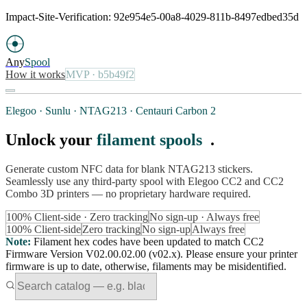
Impact-Site-Verification: 92e954e5-00a8-4029-811b-8497edbed35d
Any
Spool
How it works
MVP
· b5b49f2
Elegoo · Sunlu · NTAG213 · Centauri Carbon 2
Unlock your
filament spools
.
Generate custom NFC data for blank NTAG213 stickers.
Seamlessly use any third-party spool with Elegoo CC2 and CC2
Combo 3D printers — no proprietary hardware required.
100% Client-side · Zero tracking
No sign-up · Always free
100% Client-side
Zero tracking
No sign-up
Always free
Note
:
Filament hex codes have been updated to match CC2
Firmware Version V02.00.02.00 (v02.x). Please ensure your printer
firmware is up to date, otherwise, filaments may be misidentified.