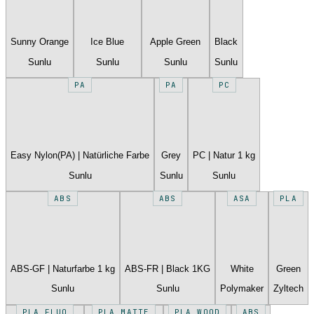
Sunny Orange
Ice Blue
Apple Green
Black
Sunlu
Sunlu
Sunlu
Sunlu
PA
PA
PC
Easy Nylon(PA) | Natürliche Farbe
Grey
PC | Natur 1 kg
Sunlu
Sunlu
Sunlu
ABS
ABS
ASA
PLA
ABS-GF | Naturfarbe 1 kg
ABS-FR | Black 1KG
White
Green
Sunlu
Sunlu
Polymaker
Zyltech
PLA FLUO
PLA MATTE
PLA WOOD
ABS