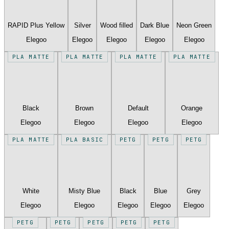
RAPID Plus Yellow
Silver
Wood filled
Dark Blue
Neon Green
Elegoo
Elegoo
Elegoo
Elegoo
Elegoo
PLA MATTE
PLA MATTE
PLA MATTE
PLA MATTE
Black
Brown
Default
Orange
Elegoo
Elegoo
Elegoo
Elegoo
PLA MATTE
PLA BASIC
PETG
PETG
PETG
White
Misty Blue
Black
Blue
Grey
Elegoo
Elegoo
Elegoo
Elegoo
Elegoo
PETG
PETG
PETG
PETG
PETG