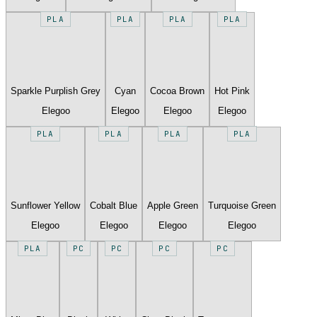
PLA
PLA
PLA
PLA
Sparkle Purplish Grey
Cyan
Cocoa Brown
Hot Pink
Elegoo
Elegoo
Elegoo
Elegoo
PLA
PLA
PLA
PLA
Sunflower Yellow
Cobalt Blue
Apple Green
Turquoise Green
Elegoo
Elegoo
Elegoo
Elegoo
PLA
PC
PC
PC
PC