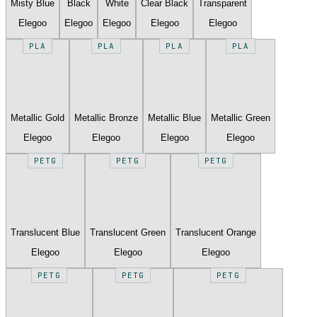
Misty Blue
Black
White
Clear Black
Transparent
Elegoo
Elegoo
Elegoo
Elegoo
Elegoo
PLA
PLA
PLA
PLA
Metallic Gold
Metallic Bronze
Metallic Blue
Metallic Green
Elegoo
Elegoo
Elegoo
Elegoo
PETG
PETG
PETG
Translucent Blue
Translucent Green
Translucent Orange
Elegoo
Elegoo
Elegoo
PETG
PETG
PETG